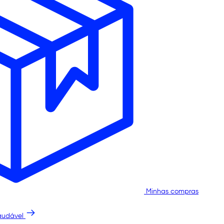
Minhas compras
audável