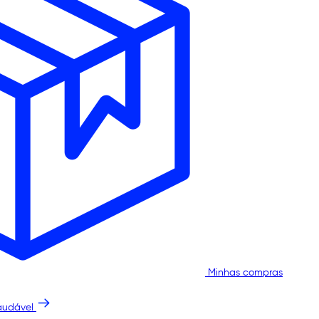
Minhas compras
audável