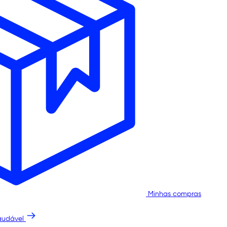
Minhas compras
audável