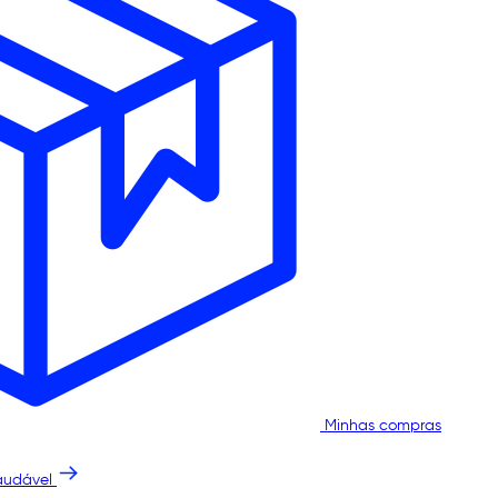
Minhas compras
audável