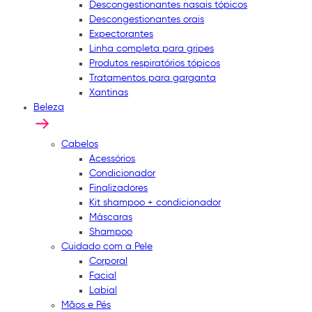
Descongestionantes nasais tópicos
Descongestionantes orais
Expectorantes
Linha completa para gripes
Produtos respiratórios tópicos
Tratamentos para garganta
Xantinas
Beleza
Cabelos
Acessórios
Condicionador
Finalizadores
Kit shampoo + condicionador
Máscaras
Shampoo
Cuidado com a Pele
Corporal
Facial
Labial
Mãos e Pés