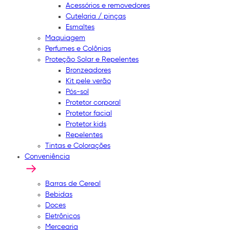
Acessórios e removedores
Cutelaria / pinças
Esmaltes
Maquiagem
Perfumes e Colônias
Proteção Solar e Repelentes
Bronzeadores
Kit pele verão
Pós-sol
Protetor corporal
Protetor facial
Protetor kids
Repelentes
Tintas e Colorações
Conveniência
Barras de Cereal
Bebidas
Doces
Eletrônicos
Mercearia