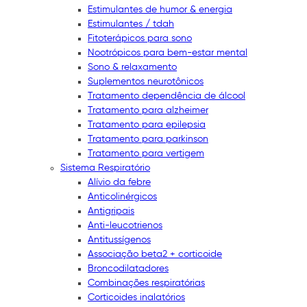
Estimulantes de humor & energia
Estimulantes / tdah
Fitoterápicos para sono
Nootrópicos para bem-estar mental
Sono & relaxamento
Suplementos neurotônicos
Tratamento dependência de álcool
Tratamento para alzheimer
Tratamento para epilepsia
Tratamento para parkinson
Tratamento para vertigem
Sistema Respiratório
Alívio da febre
Anticolinérgicos
Antigripais
Anti-leucotrienos
Antitussígenos
Associação beta2 + corticoide
Broncodilatadores
Combinações respiratórias
Corticoides inalatórios