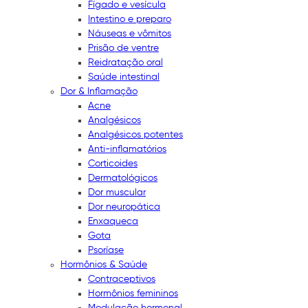
Fígado e vesícula
Intestino e preparo
Náuseas e vômitos
Prisão de ventre
Reidratação oral
Saúde intestinal
Dor & Inflamação
Acne
Analgésicos
Analgésicos potentes
Anti-inflamatórios
Corticoides
Dermatológicos
Dor muscular
Dor neuropática
Enxaqueca
Gota
Psoríase
Hormônios & Saúde
Contraceptivos
Hormônios femininos
Modulação hormonal