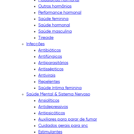
Outros hormônios
Performance hormonal
Saúde feminina
Saúde hormonal
Saúde masculina
Tireoide
Infecções
Antibióticos
Antifúngicos
Antiparasitários
Antissépticos
Antivirais
Repelentes
Saúde íntima feminina
Saúde Mental & Sistema Nervoso
Ansiolíticos
Antidepressivos
Antipsicóticos
Auxiliares para parar de fumar
Cuidados gerais para snc
Estimulantes