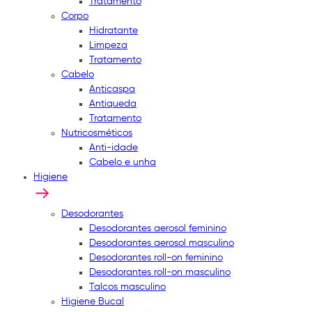
Tratamento
Corpo
Hidratante
Limpeza
Tratamento
Cabelo
Anticaspa
Antiqueda
Tratamento
Nutricosméticos
Anti-idade
Cabelo e unha
Higiene
Desodorantes
Desodorantes aerosol feminino
Desodorantes aerosol masculino
Desodorantes roll-on feminino
Desodorantes roll-on masculino
Talcos masculino
Higiene Bucal