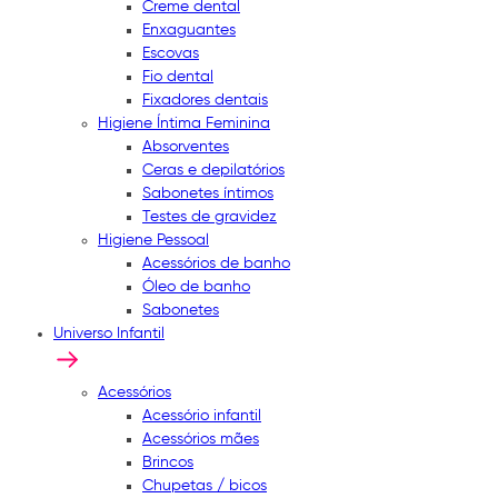
Creme dental
Enxaguantes
Escovas
Fio dental
Fixadores dentais
Higiene Íntima Feminina
Absorventes
Ceras e depilatórios
Sabonetes íntimos
Testes de gravidez
Higiene Pessoal
Acessórios de banho
Óleo de banho
Sabonetes
Universo Infantil
Acessórios
Acessório infantil
Acessórios mães
Brincos
Chupetas / bicos