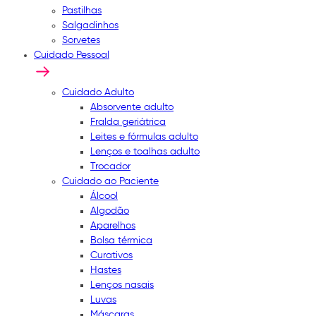
Pastilhas
Salgadinhos
Sorvetes
Cuidado Pessoal
Cuidado Adulto
Absorvente adulto
Fralda geriátrica
Leites e fórmulas adulto
Lenços e toalhas adulto
Trocador
Cuidado ao Paciente
Álcool
Algodão
Aparelhos
Bolsa térmica
Curativos
Hastes
Lenços nasais
Luvas
Máscaras