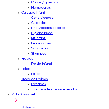
Copos / garrafas
Mamadeiras
Cuidado Infantil
Condicionador
Cuidados
Finalizadores cabelos
Higiene bucal
Kit infantil
Pele e cabelo
Sabonetes
Shampoo
Fraldas
Fralda infantil
Leites
Leites
Troca de Fraldas
Pomadas
Toalhas e lenços umedecidos
Vida Saudável
Naturais