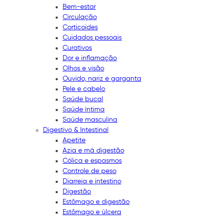
Bem-estar
Circulação
Corticoides
Cuidados pessoais
Curativos
Dor e inflamação
Olhos e visão
Ouvido, nariz e garganta
Pele e cabelo
Saúde bucal
Saúde íntima
Saúde masculina
Digestivo & Intestinal
Apetite
Azia e má digestão
Cólica e espasmos
Controle de peso
Diarreia e intestino
Digestão
Estômago e digestão
Estômago e úlcera