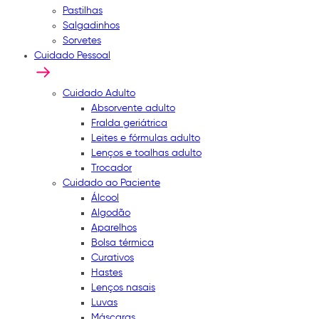
Pastilhas
Salgadinhos
Sorvetes
Cuidado Pessoal
Cuidado Adulto
Absorvente adulto
Fralda geriátrica
Leites e fórmulas adulto
Lenços e toalhas adulto
Trocador
Cuidado ao Paciente
Álcool
Algodão
Aparelhos
Bolsa térmica
Curativos
Hastes
Lenços nasais
Luvas
Máscaras