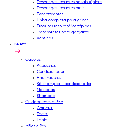
Descongestionantes nasais tópicos
Descongestionantes orais
Expectorantes
Linha completa para gripes
Produtos respiratórios tópicos
Tratamentos para garganta
Xantinas
Beleza
Cabelos
Acessórios
Condicionador
Finalizadores
Kit shampoo + condicionador
Máscaras
Shampoo
Cuidado com a Pele
Corporal
Facial
Labial
Mãos e Pés