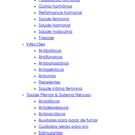
Outros hormônios
Performance hormonal
Saúde feminina
Saúde hormonal
Saúde masculina
Tireoide
Infecções
Antibióticos
Antifúngicos
Antiparasitários
Antissépticos
Antivirais
Repelentes
Saúde íntima feminina
Saúde Mental & Sistema Nervoso
Ansiolíticos
Antidepressivos
Antipsicóticos
Auxiliares para parar de fumar
Cuidados gerais para snc
Estimulantes