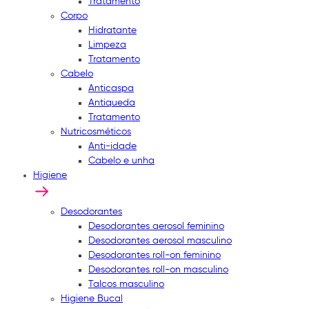
Tratamento
Corpo
Hidratante
Limpeza
Tratamento
Cabelo
Anticaspa
Antiqueda
Tratamento
Nutricosméticos
Anti-idade
Cabelo e unha
Higiene
Desodorantes
Desodorantes aerosol feminino
Desodorantes aerosol masculino
Desodorantes roll-on feminino
Desodorantes roll-on masculino
Talcos masculino
Higiene Bucal