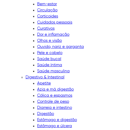
Bem-estar
Circulação
Corticoides
Cuidados pessoais
Curativos
Dor e inflamação
Olhos e visão
Ouvido, nariz e garganta
Pele e cabelo
Saúde bucal
Saúde íntima
Saúde masculina
Digestivo & Intestinal
Apetite
Azia e má digestão
Cólica e espasmos
Controle de peso
Diarreia e intestino
Digestão
Estômago e digestão
Estômago e úlcera