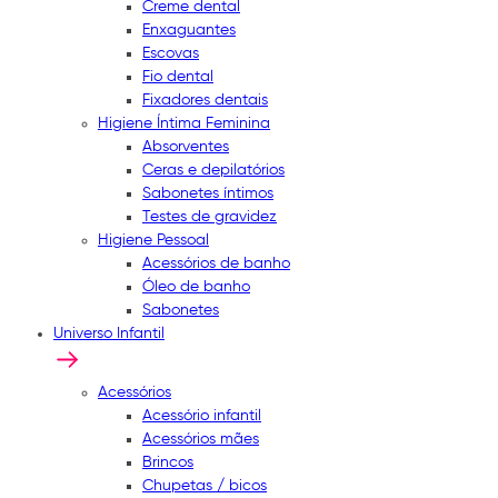
Creme dental
Enxaguantes
Escovas
Fio dental
Fixadores dentais
Higiene Íntima Feminina
Absorventes
Ceras e depilatórios
Sabonetes íntimos
Testes de gravidez
Higiene Pessoal
Acessórios de banho
Óleo de banho
Sabonetes
Universo Infantil
Acessórios
Acessório infantil
Acessórios mães
Brincos
Chupetas / bicos