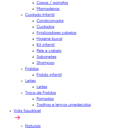
Copos / garrafas
Mamadeiras
Cuidado Infantil
Condicionador
Cuidados
Finalizadores cabelos
Higiene bucal
Kit infantil
Pele e cabelo
Sabonetes
Shampoo
Fraldas
Fralda infantil
Leites
Leites
Troca de Fraldas
Pomadas
Toalhas e lenços umedecidos
Vida Saudável
Naturais