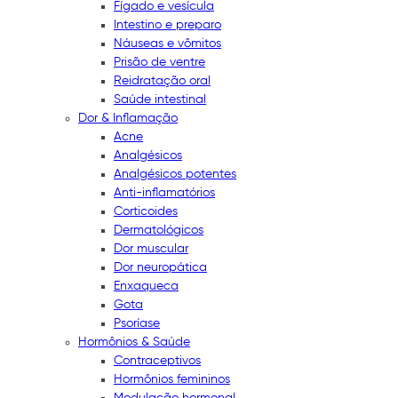
Fígado e vesícula
Intestino e preparo
Náuseas e vômitos
Prisão de ventre
Reidratação oral
Saúde intestinal
Dor & Inflamação
Acne
Analgésicos
Analgésicos potentes
Anti-inflamatórios
Corticoides
Dermatológicos
Dor muscular
Dor neuropática
Enxaqueca
Gota
Psoríase
Hormônios & Saúde
Contraceptivos
Hormônios femininos
Modulação hormonal