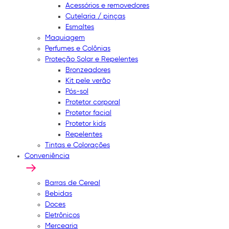
Acessórios e removedores
Cutelaria / pinças
Esmaltes
Maquiagem
Perfumes e Colônias
Proteção Solar e Repelentes
Bronzeadores
Kit pele verão
Pós-sol
Protetor corporal
Protetor facial
Protetor kids
Repelentes
Tintas e Colorações
Conveniência
Barras de Cereal
Bebidas
Doces
Eletrônicos
Mercearia