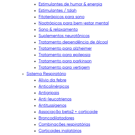
Estimulantes de humor & energia
Estimulantes / tdah
Fitoterápicos para sono
Nootrópicos para bem-estar mental
Sono & relaxamento
Suplementos neurotônicos
Tratamento dependência de álcool
Tratamento para alzheimer
Tratamento para epilepsia
Tratamento para parkinson
Tratamento para vertigem
Sistema Respiratório
Alívio da febre
Anticolinérgicos
Antigripais
Anti-leucotrienos
Antitussígenos
Associação beta2 + corticoide
Broncodilatadores
Combinações respiratórias
Corticoides inalatórios