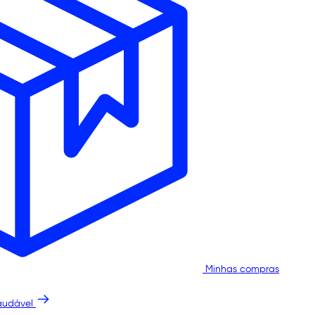
Minhas compras
audável