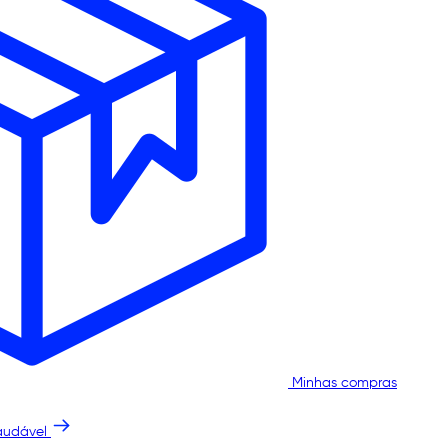
Minhas compras
audável