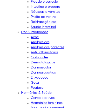
Fígado e vesícula
Intestino e preparo
Náuseas e vômitos
Prisão de ventre
Reidratação oral
Saúde intestinal
Dor & Inflamação
Acne
Analgésicos
Analgésicos potentes
Anti-inflamatórios
Corticoides
Dermatológicos
Dor muscular
Dor neuropática
Enxaqueca
Gota
Psoríase
Hormônios & Saúde
Contraceptivos
Hormônios femininos
Modulação hormonal