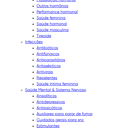
Outros hormônios
Performance hormonal
Saúde feminina
Saúde hormonal
Saúde masculina
Tireoide
Infecções
Antibióticos
Antifúngicos
Antiparasitários
Antissépticos
Antivirais
Repelentes
Saúde íntima feminina
Saúde Mental & Sistema Nervoso
Ansiolíticos
Antidepressivos
Antipsicóticos
Auxiliares para parar de fumar
Cuidados gerais para snc
Estimulantes