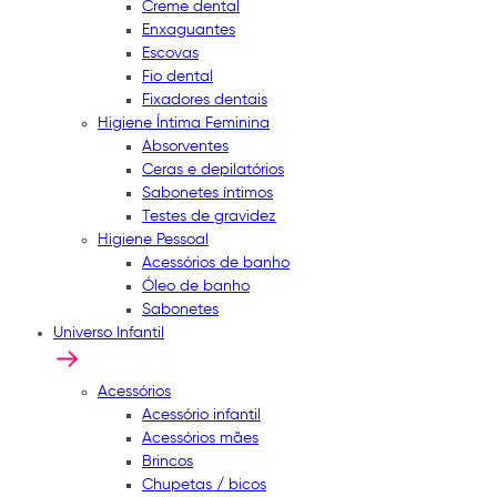
Creme dental
Enxaguantes
Escovas
Fio dental
Fixadores dentais
Higiene Íntima Feminina
Absorventes
Ceras e depilatórios
Sabonetes íntimos
Testes de gravidez
Higiene Pessoal
Acessórios de banho
Óleo de banho
Sabonetes
Universo Infantil
Acessórios
Acessório infantil
Acessórios mães
Brincos
Chupetas / bicos