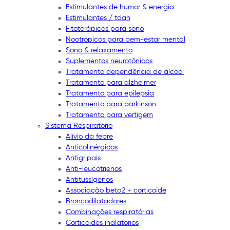
Estimulantes de humor & energia
Estimulantes / tdah
Fitoterápicos para sono
Nootrópicos para bem-estar mental
Sono & relaxamento
Suplementos neurotônicos
Tratamento dependência de álcool
Tratamento para alzheimer
Tratamento para epilepsia
Tratamento para parkinson
Tratamento para vertigem
Sistema Respiratório
Alívio da febre
Anticolinérgicos
Antigripais
Anti-leucotrienos
Antitussígenos
Associação beta2 + corticoide
Broncodilatadores
Combinações respiratórias
Corticoides inalatórios