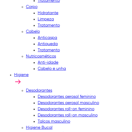
Tratamento
Corpo
Hidratante
Limpeza
Tratamento
Cabelo
Anticaspa
Antiqueda
Tratamento
Nutricosméticos
Anti-idade
Cabelo e unha
Higiene
Desodorantes
Desodorantes aerosol feminino
Desodorantes aerosol masculino
Desodorantes roll-on feminino
Desodorantes roll-on masculino
Talcos masculino
Higiene Bucal