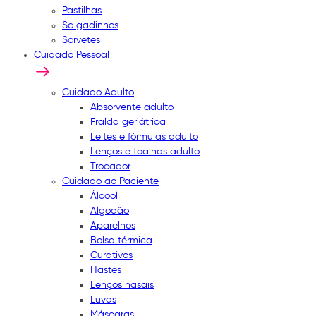
Pastilhas
Salgadinhos
Sorvetes
Cuidado Pessoal
Cuidado Adulto
Absorvente adulto
Fralda geriátrica
Leites e fórmulas adulto
Lenços e toalhas adulto
Trocador
Cuidado ao Paciente
Álcool
Algodão
Aparelhos
Bolsa térmica
Curativos
Hastes
Lenços nasais
Luvas
Máscaras