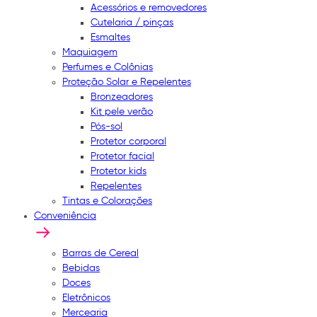
Acessórios e removedores
Cutelaria / pinças
Esmaltes
Maquiagem
Perfumes e Colônias
Proteção Solar e Repelentes
Bronzeadores
Kit pele verão
Pós-sol
Protetor corporal
Protetor facial
Protetor kids
Repelentes
Tintas e Colorações
Conveniência
Barras de Cereal
Bebidas
Doces
Eletrônicos
Mercearia