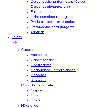
Descongestionantes nasais tópicos
Descongestionantes orais
Expectorantes
Linha completa para gripes
Produtos respiratórios tópicos
Tratamentos para garganta
Xantinas
Beleza
Cabelos
Acessórios
Condicionador
Finalizadores
Kit shampoo + condicionador
Máscaras
Shampoo
Cuidado com a Pele
Corporal
Facial
Labial
Mãos e Pés