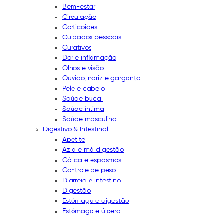
Bem-estar
Circulação
Corticoides
Cuidados pessoais
Curativos
Dor e inflamação
Olhos e visão
Ouvido, nariz e garganta
Pele e cabelo
Saúde bucal
Saúde íntima
Saúde masculina
Digestivo & Intestinal
Apetite
Azia e má digestão
Cólica e espasmos
Controle de peso
Diarreia e intestino
Digestão
Estômago e digestão
Estômago e úlcera