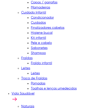
Copos / garrafas
Mamadeiras
Cuidado Infantil
Condicionador
Cuidados
Finalizadores cabelos
Higiene bucal
Kit infantil
Pele e cabelo
Sabonetes
Shampoo
Fraldas
Fralda infantil
Leites
Leites
Troca de Fraldas
Pomadas
Toalhas e lenços umedecidos
Vida Saudável
Naturais