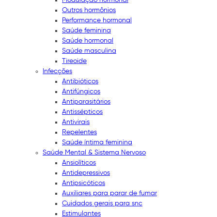
Outros hormônios
Performance hormonal
Saúde feminina
Saúde hormonal
Saúde masculina
Tireoide
Infecções
Antibióticos
Antifúngicos
Antiparasitários
Antissépticos
Antivirais
Repelentes
Saúde íntima feminina
Saúde Mental & Sistema Nervoso
Ansiolíticos
Antidepressivos
Antipsicóticos
Auxiliares para parar de fumar
Cuidados gerais para snc
Estimulantes