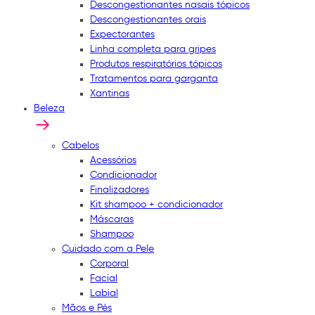
Descongestionantes nasais tópicos
Descongestionantes orais
Expectorantes
Linha completa para gripes
Produtos respiratórios tópicos
Tratamentos para garganta
Xantinas
Beleza
Cabelos
Acessórios
Condicionador
Finalizadores
Kit shampoo + condicionador
Máscaras
Shampoo
Cuidado com a Pele
Corporal
Facial
Labial
Mãos e Pés