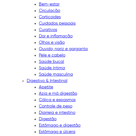
Bem-estar
Circulação
Corticoides
Cuidados pessoais
Curativos
Dor e inflamação
Olhos e visão
Ouvido, nariz e garganta
Pele e cabelo
Saúde bucal
Saúde íntima
Saúde masculina
Digestivo & Intestinal
Apetite
Azia e má digestão
Cólica e espasmos
Controle de peso
Diarreia e intestino
Digestão
Estômago e digestão
Estômago e úlcera