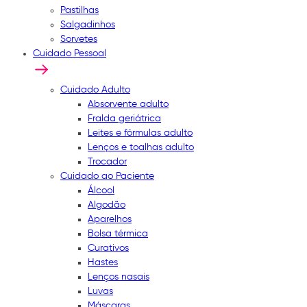
Pastilhas
Salgadinhos
Sorvetes
Cuidado Pessoal
Cuidado Adulto
Absorvente adulto
Fralda geriátrica
Leites e fórmulas adulto
Lenços e toalhas adulto
Trocador
Cuidado ao Paciente
Álcool
Algodão
Aparelhos
Bolsa térmica
Curativos
Hastes
Lenços nasais
Luvas
Máscaras