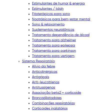
Estimulantes de humor & energia
Estimulantes / tdah
Fitoterápicos para sono
Nootrópicos para bem-estar mental
Sono & relaxamento
Suplementos neurotônicos
Tratamento dependência de álcool
Tratamento para alzheimer
Tratamento para epilepsia
Tratamento para parkinson
Tratamento para vertigem
Sistema Respiratório
Alívio da febre
Anticolinérgicos
Antigripais
Anti-leucotrienos
Antitussígenos
Associação beta2 + corticoide
Broncodilatadores
Combinações respiratórias
Corticoides inalatórios