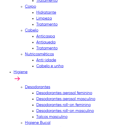
Tratamento
Corpo
Hidratante
Limpeza
Tratamento
Cabelo
Anticaspa
Antiqueda
Tratamento
Nutricosméticos
Anti-idade
Cabelo e unha
Higiene
Desodorantes
Desodorantes aerosol feminino
Desodorantes aerosol masculino
Desodorantes roll-on feminino
Desodorantes roll-on masculino
Talcos masculino
Higiene Bucal