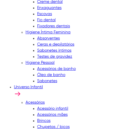
Creme dental
Enxaguantes
Escovas
Fio dental
Fixadores dentais
Higiene Íntima Feminina
Absorventes
Ceras e depilatórios
Sabonetes íntimos
Testes de gravidez
Higiene Pessoal
Acessórios de banho
Óleo de banho
Sabonetes
Universo Infantil
Acessórios
Acessório infantil
Acessórios mães
Brincos
Chupetas / bicos