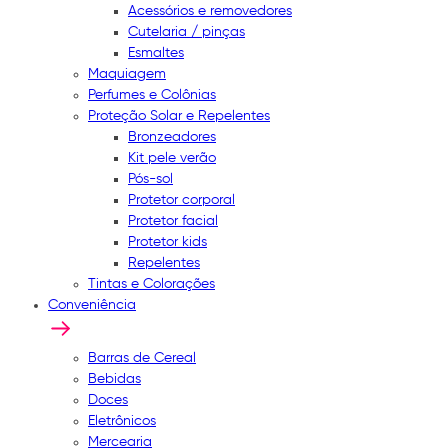
Acessórios e removedores
Cutelaria / pinças
Esmaltes
Maquiagem
Perfumes e Colônias
Proteção Solar e Repelentes
Bronzeadores
Kit pele verão
Pós-sol
Protetor corporal
Protetor facial
Protetor kids
Repelentes
Tintas e Colorações
Conveniência
Barras de Cereal
Bebidas
Doces
Eletrônicos
Mercearia