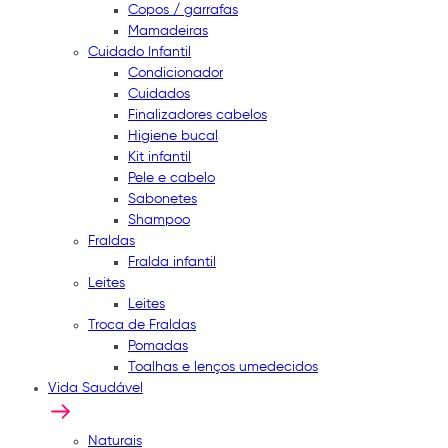
Copos / garrafas
Mamadeiras
Cuidado Infantil
Condicionador
Cuidados
Finalizadores cabelos
Higiene bucal
Kit infantil
Pele e cabelo
Sabonetes
Shampoo
Fraldas
Fralda infantil
Leites
Leites
Troca de Fraldas
Pomadas
Toalhas e lenços umedecidos
Vida Saudável
Naturais