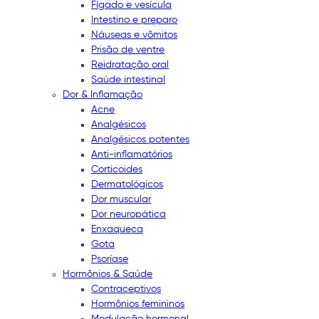
Fígado e vesícula
Intestino e preparo
Náuseas e vômitos
Prisão de ventre
Reidratação oral
Saúde intestinal
Dor & Inflamação
Acne
Analgésicos
Analgésicos potentes
Anti-inflamatórios
Corticoides
Dermatológicos
Dor muscular
Dor neuropática
Enxaqueca
Gota
Psoríase
Hormônios & Saúde
Contraceptivos
Hormônios femininos
Modulação hormonal