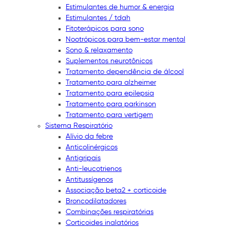
Estimulantes de humor & energia
Estimulantes / tdah
Fitoterápicos para sono
Nootrópicos para bem-estar mental
Sono & relaxamento
Suplementos neurotônicos
Tratamento dependência de álcool
Tratamento para alzheimer
Tratamento para epilepsia
Tratamento para parkinson
Tratamento para vertigem
Sistema Respiratório
Alívio da febre
Anticolinérgicos
Antigripais
Anti-leucotrienos
Antitussígenos
Associação beta2 + corticoide
Broncodilatadores
Combinações respiratórias
Corticoides inalatórios