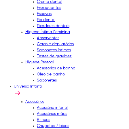
Creme dental
Enxaguantes
Escovas
Fio dental
Fixadores dentais
Higiene Íntima Feminina
Absorventes
Ceras e depilatórios
Sabonetes íntimos
Testes de gravidez
Higiene Pessoal
Acessórios de banho
Óleo de banho
Sabonetes
Universo Infantil
Acessórios
Acessório infantil
Acessórios mães
Brincos
Chupetas / bicos