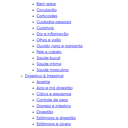
Bem-estar
Circulação
Corticoides
Cuidados pessoais
Curativos
Dor e inflamação
Olhos e visão
Ouvido, nariz e garganta
Pele e cabelo
Saúde bucal
Saúde íntima
Saúde masculina
Digestivo & Intestinal
Apetite
Azia e má digestão
Cólica e espasmos
Controle de peso
Diarreia e intestino
Digestão
Estômago e digestão
Estômago e úlcera