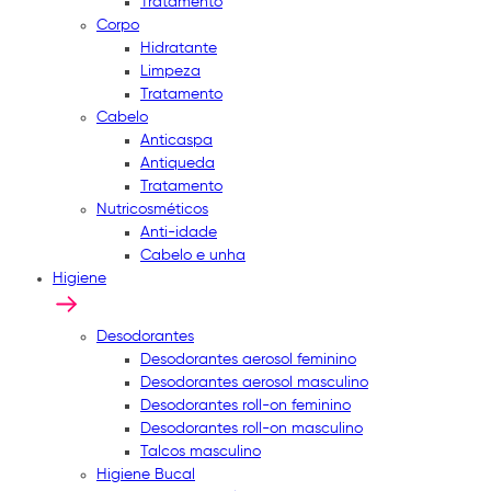
Tratamento
Corpo
Hidratante
Limpeza
Tratamento
Cabelo
Anticaspa
Antiqueda
Tratamento
Nutricosméticos
Anti-idade
Cabelo e unha
Higiene
Desodorantes
Desodorantes aerosol feminino
Desodorantes aerosol masculino
Desodorantes roll-on feminino
Desodorantes roll-on masculino
Talcos masculino
Higiene Bucal