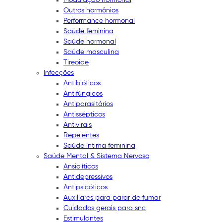
Outros hormônios
Performance hormonal
Saúde feminina
Saúde hormonal
Saúde masculina
Tireoide
Infecções
Antibióticos
Antifúngicos
Antiparasitários
Antissépticos
Antivirais
Repelentes
Saúde íntima feminina
Saúde Mental & Sistema Nervoso
Ansiolíticos
Antidepressivos
Antipsicóticos
Auxiliares para parar de fumar
Cuidados gerais para snc
Estimulantes