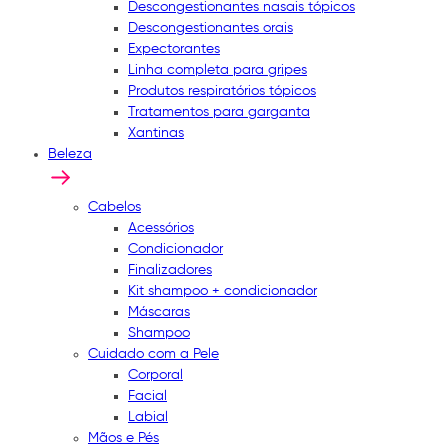
Descongestionantes nasais tópicos
Descongestionantes orais
Expectorantes
Linha completa para gripes
Produtos respiratórios tópicos
Tratamentos para garganta
Xantinas
Beleza
Cabelos
Acessórios
Condicionador
Finalizadores
Kit shampoo + condicionador
Máscaras
Shampoo
Cuidado com a Pele
Corporal
Facial
Labial
Mãos e Pés