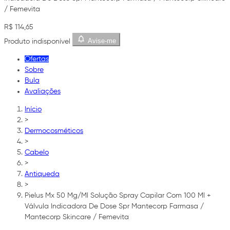
/ Femevita
R$ 114,65
Avise-me
Produto indisponível
Ofertas
Sobre
Bula
Avaliações
Início
>
Dermocosméticos
>
Cabelo
>
Antiqueda
>
Pielus Mx 50 Mg/Ml Solução Spray Capilar Com 100 Ml +
Válvula Indicadora De Dose Spr Mantecorp Farmasa /
Mantecorp Skincare / Femevita