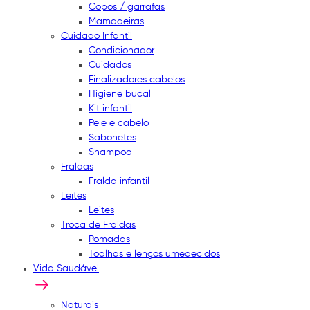
Copos / garrafas
Mamadeiras
Cuidado Infantil
Condicionador
Cuidados
Finalizadores cabelos
Higiene bucal
Kit infantil
Pele e cabelo
Sabonetes
Shampoo
Fraldas
Fralda infantil
Leites
Leites
Troca de Fraldas
Pomadas
Toalhas e lenços umedecidos
Vida Saudável
Naturais