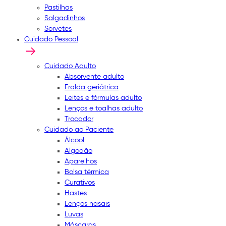
Pastilhas
Salgadinhos
Sorvetes
Cuidado Pessoal
Cuidado Adulto
Absorvente adulto
Fralda geriátrica
Leites e fórmulas adulto
Lenços e toalhas adulto
Trocador
Cuidado ao Paciente
Álcool
Algodão
Aparelhos
Bolsa térmica
Curativos
Hastes
Lenços nasais
Luvas
Máscaras