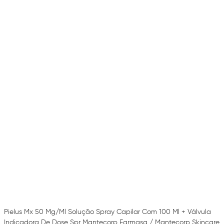
Pielus Mx 50 Mg/Ml Solução Spray Capilar Com 100 Ml + Válvula
Indicadora De Dose Spr Mantecorp Farmasa / Mantecorp Skincare