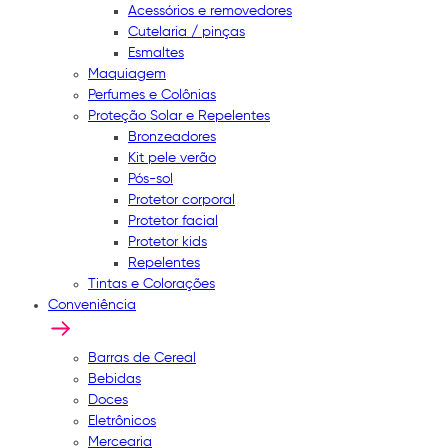
Acessórios e removedores
Cutelaria / pinças
Esmaltes
Maquiagem
Perfumes e Colônias
Proteção Solar e Repelentes
Bronzeadores
Kit pele verão
Pós-sol
Protetor corporal
Protetor facial
Protetor kids
Repelentes
Tintas e Colorações
Conveniência
Barras de Cereal
Bebidas
Doces
Eletrônicos
Mercearia