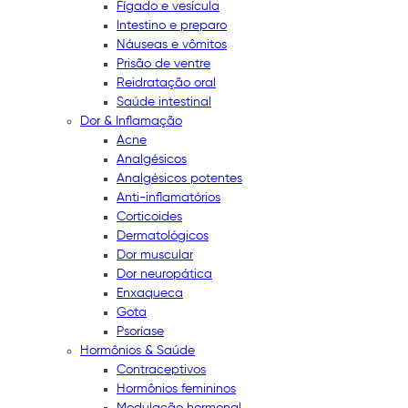
Fígado e vesícula
Intestino e preparo
Náuseas e vômitos
Prisão de ventre
Reidratação oral
Saúde intestinal
Dor & Inflamação
Acne
Analgésicos
Analgésicos potentes
Anti-inflamatórios
Corticoides
Dermatológicos
Dor muscular
Dor neuropática
Enxaqueca
Gota
Psoríase
Hormônios & Saúde
Contraceptivos
Hormônios femininos
Modulação hormonal