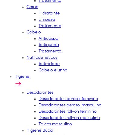
Tratamento
Corpo
Hidratante
Limpeza
Tratamento
Cabelo
Anticaspa
Antiqueda
Tratamento
Nutricosméticos
Anti-idade
Cabelo e unha
Higiene
Desodorantes
Desodorantes aerosol feminino
Desodorantes aerosol masculino
Desodorantes roll-on feminino
Desodorantes roll-on masculino
Talcos masculino
Higiene Bucal