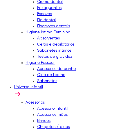
Creme dental
Enxaguantes
Escovas
Fio dental
Fixadores dentais
Higiene Íntima Feminina
Absorventes
Ceras e depilatórios
Sabonetes íntimos
Testes de gravidez
Higiene Pessoal
Acessórios de banho
Óleo de banho
Sabonetes
Universo Infantil
Acessórios
Acessório infantil
Acessórios mães
Brincos
Chupetas / bicos