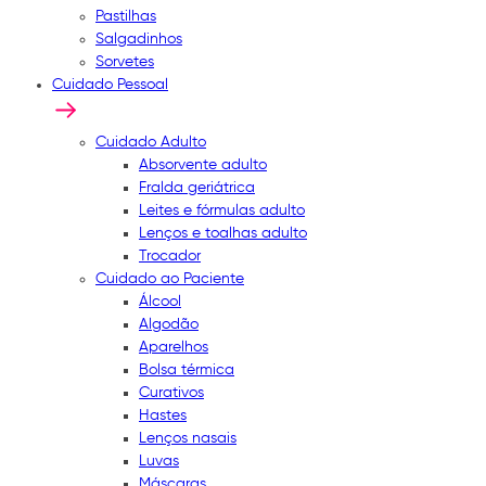
Pastilhas
Salgadinhos
Sorvetes
Cuidado Pessoal
Cuidado Adulto
Absorvente adulto
Fralda geriátrica
Leites e fórmulas adulto
Lenços e toalhas adulto
Trocador
Cuidado ao Paciente
Álcool
Algodão
Aparelhos
Bolsa térmica
Curativos
Hastes
Lenços nasais
Luvas
Máscaras