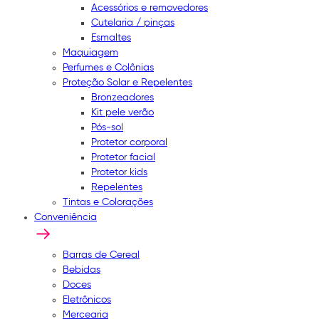
Acessórios e removedores
Cutelaria / pinças
Esmaltes
Maquiagem
Perfumes e Colônias
Proteção Solar e Repelentes
Bronzeadores
Kit pele verão
Pós-sol
Protetor corporal
Protetor facial
Protetor kids
Repelentes
Tintas e Colorações
Conveniência
Barras de Cereal
Bebidas
Doces
Eletrônicos
Mercearia