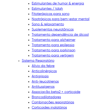
Estimulantes de humor & energia
Estimulantes / tdah
Fitoterápicos para sono
Nootrópicos para bem-estar mental
Sono & relaxamento
Suplementos neurotônicos
Tratamento dependência de álcool
Tratamento para alzheimer
Tratamento para epilepsia
Tratamento para parkinson
Tratamento para vertigem
Sistema Respiratório
Alívio da febre
Anticolinérgicos
Antigripais
Anti-leucotrienos
Antitussígenos
Associação beta2 + corticoide
Broncodilatadores
Combinações respiratórias
Corticoides inalatórios