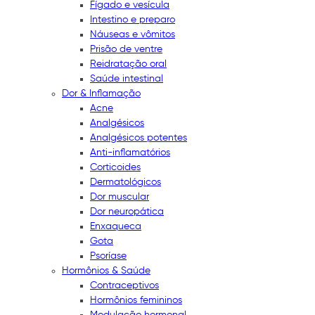
Fígado e vesícula
Intestino e preparo
Náuseas e vômitos
Prisão de ventre
Reidratação oral
Saúde intestinal
Dor & Inflamação
Acne
Analgésicos
Analgésicos potentes
Anti-inflamatórios
Corticoides
Dermatológicos
Dor muscular
Dor neuropática
Enxaqueca
Gota
Psoríase
Hormônios & Saúde
Contraceptivos
Hormônios femininos
Modulação hormonal