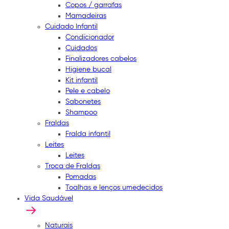
Copos / garrafas
Mamadeiras
Cuidado Infantil
Condicionador
Cuidados
Finalizadores cabelos
Higiene bucal
Kit infantil
Pele e cabelo
Sabonetes
Shampoo
Fraldas
Fralda infantil
Leites
Leites
Troca de Fraldas
Pomadas
Toalhas e lenços umedecidos
Vida Saudável
Naturais