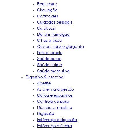
Bem-estar
Circulação
Corticoides
Cuidados pessoais
Curativos
Dor e inflamação
Olhos e visão
Ouvido, nariz e garganta
Pele e cabelo
Saúde bucal
Saúde íntima
Saúde masculina
Digestivo & Intestinal
Apetite
Azia e má digestão
Cólica e espasmos
Controle de peso
Diarreia e intestino
Digestão
Estômago e digestão
Estômago e úlcera