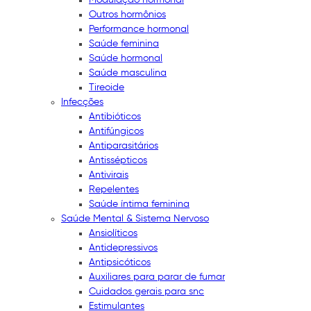
Outros hormônios
Performance hormonal
Saúde feminina
Saúde hormonal
Saúde masculina
Tireoide
Infecções
Antibióticos
Antifúngicos
Antiparasitários
Antissépticos
Antivirais
Repelentes
Saúde íntima feminina
Saúde Mental & Sistema Nervoso
Ansiolíticos
Antidepressivos
Antipsicóticos
Auxiliares para parar de fumar
Cuidados gerais para snc
Estimulantes