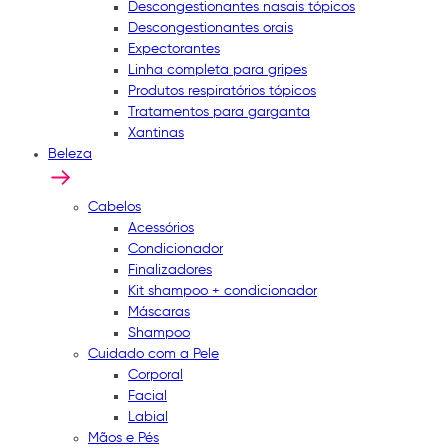
Descongestionantes nasais tópicos
Descongestionantes orais
Expectorantes
Linha completa para gripes
Produtos respiratórios tópicos
Tratamentos para garganta
Xantinas
Beleza
Cabelos
Acessórios
Condicionador
Finalizadores
Kit shampoo + condicionador
Máscaras
Shampoo
Cuidado com a Pele
Corporal
Facial
Labial
Mãos e Pés