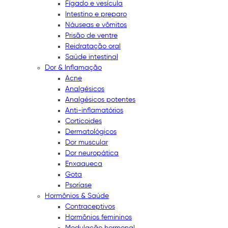
Fígado e vesícula
Intestino e preparo
Náuseas e vômitos
Prisão de ventre
Reidratação oral
Saúde intestinal
Dor & Inflamação
Acne
Analgésicos
Analgésicos potentes
Anti-inflamatórios
Corticoides
Dermatológicos
Dor muscular
Dor neuropática
Enxaqueca
Gota
Psoríase
Hormônios & Saúde
Contraceptivos
Hormônios femininos
Modulação hormonal