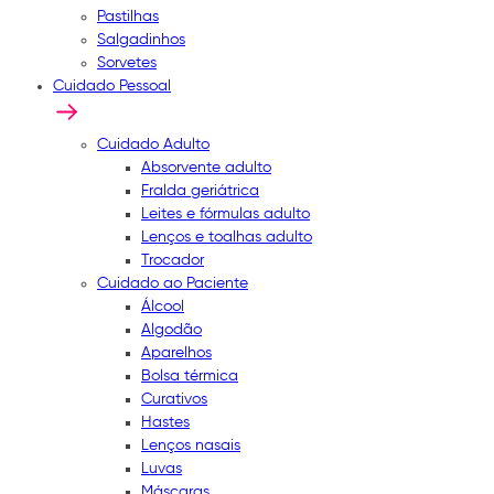
Pastilhas
Salgadinhos
Sorvetes
Cuidado Pessoal
Cuidado Adulto
Absorvente adulto
Fralda geriátrica
Leites e fórmulas adulto
Lenços e toalhas adulto
Trocador
Cuidado ao Paciente
Álcool
Algodão
Aparelhos
Bolsa térmica
Curativos
Hastes
Lenços nasais
Luvas
Máscaras