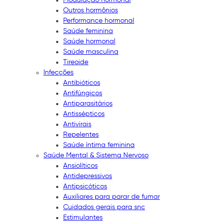
Outros hormônios
Performance hormonal
Saúde feminina
Saúde hormonal
Saúde masculina
Tireoide
Infecções
Antibióticos
Antifúngicos
Antiparasitários
Antissépticos
Antivirais
Repelentes
Saúde íntima feminina
Saúde Mental & Sistema Nervoso
Ansiolíticos
Antidepressivos
Antipsicóticos
Auxiliares para parar de fumar
Cuidados gerais para snc
Estimulantes