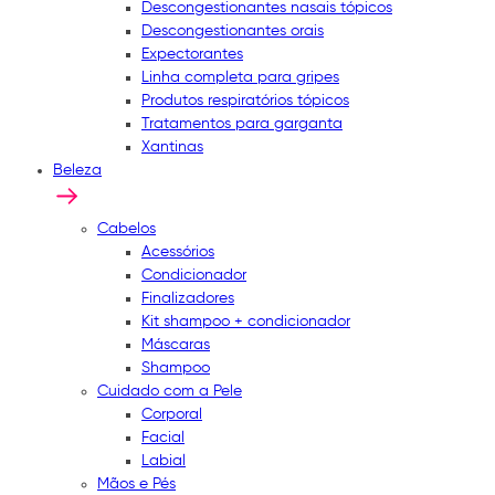
Descongestionantes nasais tópicos
Descongestionantes orais
Expectorantes
Linha completa para gripes
Produtos respiratórios tópicos
Tratamentos para garganta
Xantinas
Beleza
Cabelos
Acessórios
Condicionador
Finalizadores
Kit shampoo + condicionador
Máscaras
Shampoo
Cuidado com a Pele
Corporal
Facial
Labial
Mãos e Pés