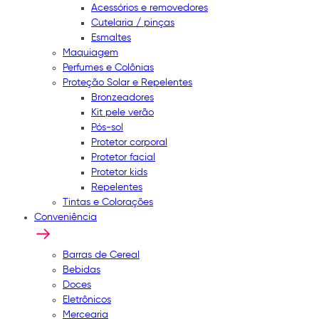
Acessórios e removedores
Cutelaria / pinças
Esmaltes
Maquiagem
Perfumes e Colônias
Proteção Solar e Repelentes
Bronzeadores
Kit pele verão
Pós-sol
Protetor corporal
Protetor facial
Protetor kids
Repelentes
Tintas e Colorações
Conveniência
Barras de Cereal
Bebidas
Doces
Eletrônicos
Mercearia