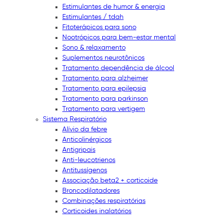
Estimulantes de humor & energia
Estimulantes / tdah
Fitoterápicos para sono
Nootrópicos para bem-estar mental
Sono & relaxamento
Suplementos neurotônicos
Tratamento dependência de álcool
Tratamento para alzheimer
Tratamento para epilepsia
Tratamento para parkinson
Tratamento para vertigem
Sistema Respiratório
Alívio da febre
Anticolinérgicos
Antigripais
Anti-leucotrienos
Antitussígenos
Associação beta2 + corticoide
Broncodilatadores
Combinações respiratórias
Corticoides inalatórios