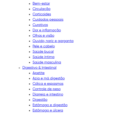
Bem-estar
Circulação
Corticoides
Cuidados pessoais
Curativos
Dor e inflamação
Olhos e visão
Ouvido, nariz e garganta
Pele e cabelo
Saúde bucal
Saúde íntima
Saúde masculina
Digestivo & Intestinal
Apetite
Azia e má digestão
Cólica e espasmos
Controle de peso
Diarreia e intestino
Digestão
Estômago e digestão
Estômago e úlcera