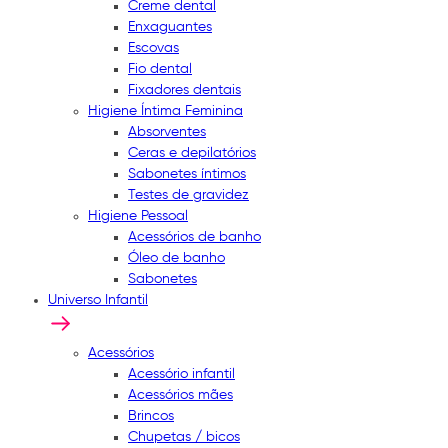
Creme dental
Enxaguantes
Escovas
Fio dental
Fixadores dentais
Higiene Íntima Feminina
Absorventes
Ceras e depilatórios
Sabonetes íntimos
Testes de gravidez
Higiene Pessoal
Acessórios de banho
Óleo de banho
Sabonetes
Universo Infantil
Acessórios
Acessório infantil
Acessórios mães
Brincos
Chupetas / bicos