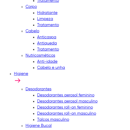
Tratamento
Corpo
Hidratante
Limpeza
Tratamento
Cabelo
Anticaspa
Antiqueda
Tratamento
Nutricosméticos
Anti-idade
Cabelo e unha
Higiene
Desodorantes
Desodorantes aerosol feminino
Desodorantes aerosol masculino
Desodorantes roll-on feminino
Desodorantes roll-on masculino
Talcos masculino
Higiene Bucal