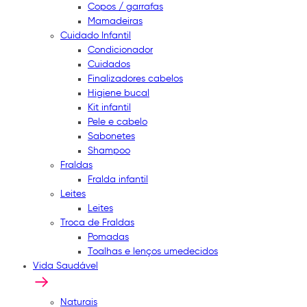
Copos / garrafas
Mamadeiras
Cuidado Infantil
Condicionador
Cuidados
Finalizadores cabelos
Higiene bucal
Kit infantil
Pele e cabelo
Sabonetes
Shampoo
Fraldas
Fralda infantil
Leites
Leites
Troca de Fraldas
Pomadas
Toalhas e lenços umedecidos
Vida Saudável
Naturais