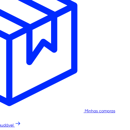
Minhas compras
audável