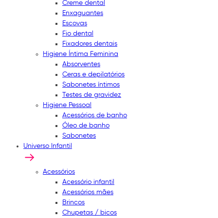
Creme dental
Enxaguantes
Escovas
Fio dental
Fixadores dentais
Higiene Íntima Feminina
Absorventes
Ceras e depilatórios
Sabonetes íntimos
Testes de gravidez
Higiene Pessoal
Acessórios de banho
Óleo de banho
Sabonetes
Universo Infantil
Acessórios
Acessório infantil
Acessórios mães
Brincos
Chupetas / bicos