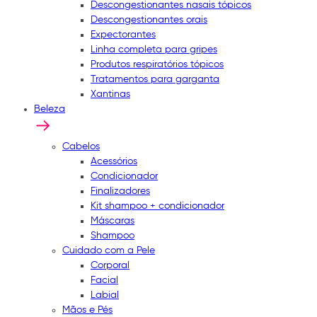
Descongestionantes nasais tópicos
Descongestionantes orais
Expectorantes
Linha completa para gripes
Produtos respiratórios tópicos
Tratamentos para garganta
Xantinas
Beleza
Cabelos
Acessórios
Condicionador
Finalizadores
Kit shampoo + condicionador
Máscaras
Shampoo
Cuidado com a Pele
Corporal
Facial
Labial
Mãos e Pés