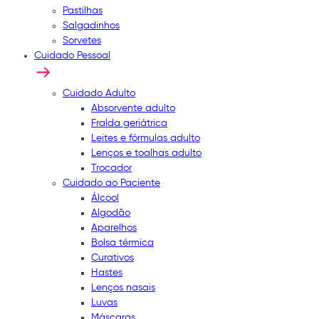
Pastilhas
Salgadinhos
Sorvetes
Cuidado Pessoal
Cuidado Adulto
Absorvente adulto
Fralda geriátrica
Leites e fórmulas adulto
Lenços e toalhas adulto
Trocador
Cuidado ao Paciente
Álcool
Algodão
Aparelhos
Bolsa térmica
Curativos
Hastes
Lenços nasais
Luvas
Máscaras