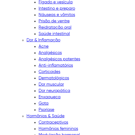
Fígado e vesícula
Intestino e preparo
Náuseas e vômitos
Prisão de ventre
Reidratação oral
Saúde intestinal
Dor & Inflamação
Acne
Analgésicos
Analgésicos potentes
Anti-inflamatórios
Corticoides
Dermatológicos
Dor muscular
Dor neuropática
Enxaqueca
Gota
Psoríase
Hormônios & Saúde
Contraceptivos
Hormônios femininos
Modulação hormonal