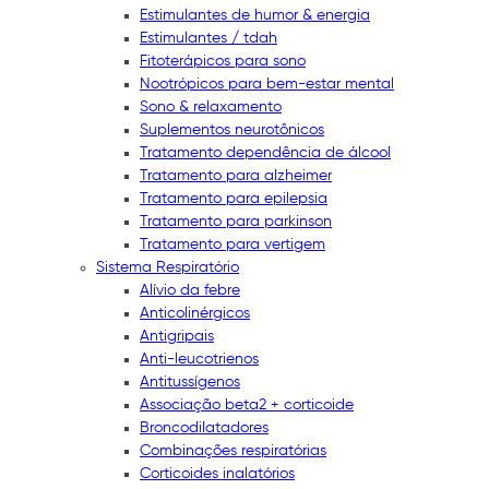
Estimulantes de humor & energia
Estimulantes / tdah
Fitoterápicos para sono
Nootrópicos para bem-estar mental
Sono & relaxamento
Suplementos neurotônicos
Tratamento dependência de álcool
Tratamento para alzheimer
Tratamento para epilepsia
Tratamento para parkinson
Tratamento para vertigem
Sistema Respiratório
Alívio da febre
Anticolinérgicos
Antigripais
Anti-leucotrienos
Antitussígenos
Associação beta2 + corticoide
Broncodilatadores
Combinações respiratórias
Corticoides inalatórios