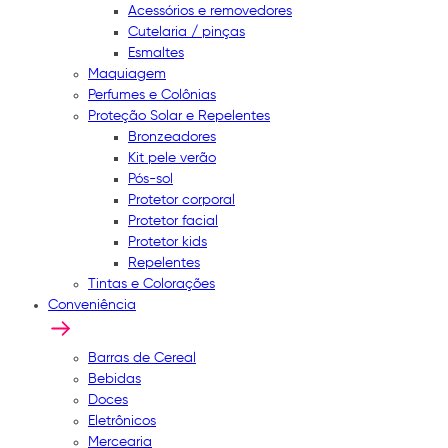
Acessórios e removedores
Cutelaria / pinças
Esmaltes
Maquiagem
Perfumes e Colônias
Proteção Solar e Repelentes
Bronzeadores
Kit pele verão
Pós-sol
Protetor corporal
Protetor facial
Protetor kids
Repelentes
Tintas e Colorações
Conveniência
Barras de Cereal
Bebidas
Doces
Eletrônicos
Mercearia