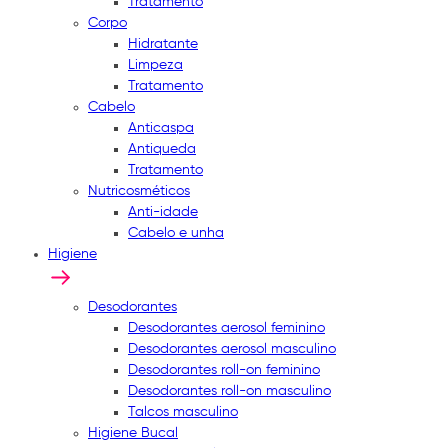
Tratamento
Corpo
Hidratante
Limpeza
Tratamento
Cabelo
Anticaspa
Antiqueda
Tratamento
Nutricosméticos
Anti-idade
Cabelo e unha
Higiene
Desodorantes
Desodorantes aerosol feminino
Desodorantes aerosol masculino
Desodorantes roll-on feminino
Desodorantes roll-on masculino
Talcos masculino
Higiene Bucal