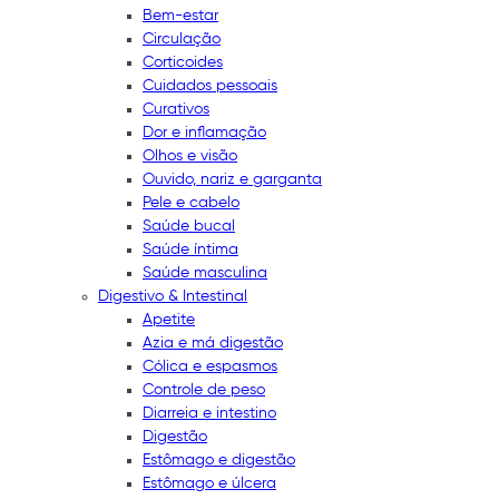
Bem-estar
Circulação
Corticoides
Cuidados pessoais
Curativos
Dor e inflamação
Olhos e visão
Ouvido, nariz e garganta
Pele e cabelo
Saúde bucal
Saúde íntima
Saúde masculina
Digestivo & Intestinal
Apetite
Azia e má digestão
Cólica e espasmos
Controle de peso
Diarreia e intestino
Digestão
Estômago e digestão
Estômago e úlcera