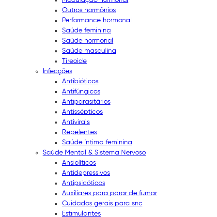
Outros hormônios
Performance hormonal
Saúde feminina
Saúde hormonal
Saúde masculina
Tireoide
Infecções
Antibióticos
Antifúngicos
Antiparasitários
Antissépticos
Antivirais
Repelentes
Saúde íntima feminina
Saúde Mental & Sistema Nervoso
Ansiolíticos
Antidepressivos
Antipsicóticos
Auxiliares para parar de fumar
Cuidados gerais para snc
Estimulantes