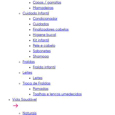
Copos / garrafas
Mamadeiras
Cuidado Infantil
Condicionador
Cuidados
Finalizadores cabelos
Higiene bucal
Kit infantil
Pele e cabelo
Sabonetes
Shampoo
Fraldas
Fralda infantil
Leites
Leites
Troca de Fraldas
Pomadas
Toalhas e lenços umedecidos
Vida Saudável
Naturais