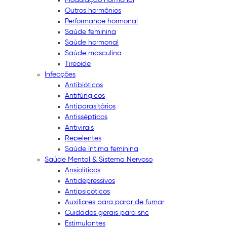
Outros hormônios
Performance hormonal
Saúde feminina
Saúde hormonal
Saúde masculina
Tireoide
Infecções
Antibióticos
Antifúngicos
Antiparasitários
Antissépticos
Antivirais
Repelentes
Saúde íntima feminina
Saúde Mental & Sistema Nervoso
Ansiolíticos
Antidepressivos
Antipsicóticos
Auxiliares para parar de fumar
Cuidados gerais para snc
Estimulantes