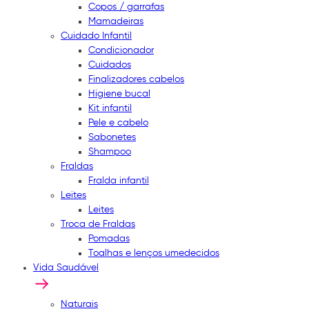
Copos / garrafas
Mamadeiras
Cuidado Infantil
Condicionador
Cuidados
Finalizadores cabelos
Higiene bucal
Kit infantil
Pele e cabelo
Sabonetes
Shampoo
Fraldas
Fralda infantil
Leites
Leites
Troca de Fraldas
Pomadas
Toalhas e lenços umedecidos
Vida Saudável
Naturais