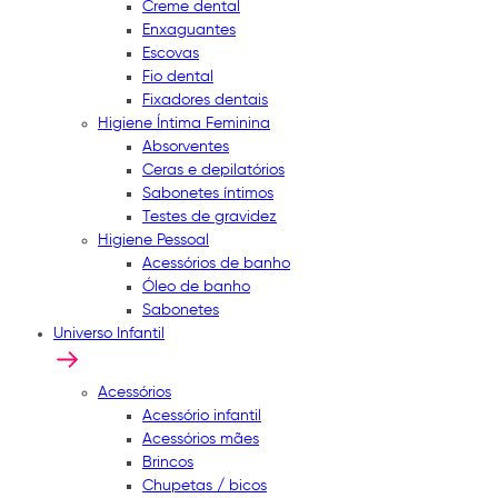
Creme dental
Enxaguantes
Escovas
Fio dental
Fixadores dentais
Higiene Íntima Feminina
Absorventes
Ceras e depilatórios
Sabonetes íntimos
Testes de gravidez
Higiene Pessoal
Acessórios de banho
Óleo de banho
Sabonetes
Universo Infantil
Acessórios
Acessório infantil
Acessórios mães
Brincos
Chupetas / bicos