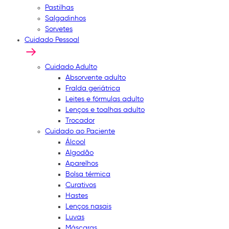
Pastilhas
Salgadinhos
Sorvetes
Cuidado Pessoal
Cuidado Adulto
Absorvente adulto
Fralda geriátrica
Leites e fórmulas adulto
Lenços e toalhas adulto
Trocador
Cuidado ao Paciente
Álcool
Algodão
Aparelhos
Bolsa térmica
Curativos
Hastes
Lenços nasais
Luvas
Máscaras