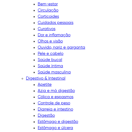
Bem-estar
Circulação
Corticoides
Cuidados pessoais
Curativos
Dor e inflamação
Olhos e visão
Ouvido, nariz e garganta
Pele e cabelo
Saúde bucal
Saúde íntima
Saúde masculina
Digestivo & Intestinal
Apetite
Azia e má digestão
Cólica e espasmos
Controle de peso
Diarreia e intestino
Digestão
Estômago e digestão
Estômago e úlcera