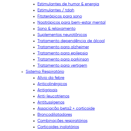
Estimulantes de humor & energia
Estimulantes / tdah
Fitoterápicos para sono
Nootrópicos para bem-estar mental
Sono & relaxamento
Suplementos neurotônicos
Tratamento dependência de álcool
Tratamento para alzheimer
Tratamento para epilepsia
Tratamento para parkinson
Tratamento para vertigem
Sistema Respiratório
Alívio da febre
Anticolinérgicos
Antigripais
Anti-leucotrienos
Antitussígenos
Associação beta2 + corticoide
Broncodilatadores
Combinações respiratórias
Corticoides inalatórios