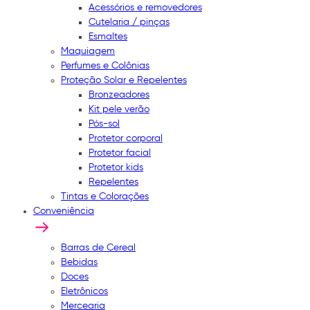
Acessórios e removedores
Cutelaria / pinças
Esmaltes
Maquiagem
Perfumes e Colônias
Proteção Solar e Repelentes
Bronzeadores
Kit pele verão
Pós-sol
Protetor corporal
Protetor facial
Protetor kids
Repelentes
Tintas e Colorações
Conveniência
Barras de Cereal
Bebidas
Doces
Eletrônicos
Mercearia