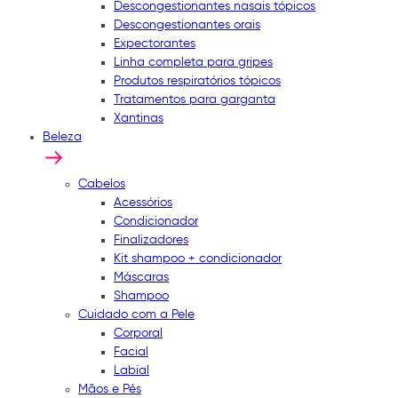
Descongestionantes nasais tópicos
Descongestionantes orais
Expectorantes
Linha completa para gripes
Produtos respiratórios tópicos
Tratamentos para garganta
Xantinas
Beleza
Cabelos
Acessórios
Condicionador
Finalizadores
Kit shampoo + condicionador
Máscaras
Shampoo
Cuidado com a Pele
Corporal
Facial
Labial
Mãos e Pés