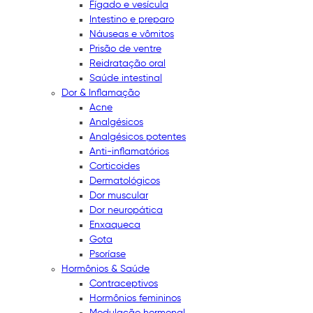
Fígado e vesícula
Intestino e preparo
Náuseas e vômitos
Prisão de ventre
Reidratação oral
Saúde intestinal
Dor & Inflamação
Acne
Analgésicos
Analgésicos potentes
Anti-inflamatórios
Corticoides
Dermatológicos
Dor muscular
Dor neuropática
Enxaqueca
Gota
Psoríase
Hormônios & Saúde
Contraceptivos
Hormônios femininos
Modulação hormonal