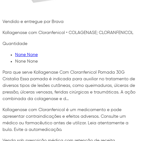
Vendido e entregue por Brava
Kollagenase com Cloranfenicol
•
COLAGENASE; CLORANFENICOL
Quantidade
None None
None None
Para que serve Kollagenase Com Cloranfenicol Pomada 30G
Cristalia Essa pomada é indicada para auxiliar no tratamento de
diversos tipos de lesões cutâneas, como queimaduras, úlceras de
pressão, úlceras venosas, feridas cirúrgicas e traumáticas. A ação
combinada da colagenase e d…
Kollagenase com Cloranfenicol é um medicamento e pode
apresentar contraindicações e efeitos adversos. Consulte um
médico ou farmacêutico antes de utilizar. Leia atentamente a
bula. Evite a automedicação.
Venda sob prescrição médica com retenção de receita