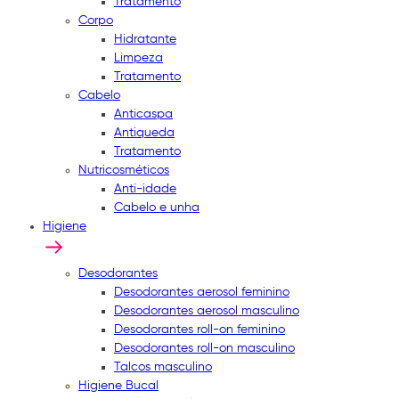
Tratamento
Corpo
Hidratante
Limpeza
Tratamento
Cabelo
Anticaspa
Antiqueda
Tratamento
Nutricosméticos
Anti-idade
Cabelo e unha
Higiene
Desodorantes
Desodorantes aerosol feminino
Desodorantes aerosol masculino
Desodorantes roll-on feminino
Desodorantes roll-on masculino
Talcos masculino
Higiene Bucal