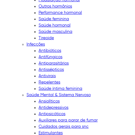
Outros hormônios
Performance hormonal
Saúde feminina
Saúde hormonal
Saúde masculina
Tireoide
Infecções
Antibióticos
Antifúngicos
Antiparasitários
Antissépticos
Antivirais
Repelentes
Saúde íntima feminina
Saúde Mental & Sistema Nervoso
Ansiolíticos
Antidepressivos
Antipsicóticos
Auxiliares para parar de fumar
Cuidados gerais para snc
Estimulantes