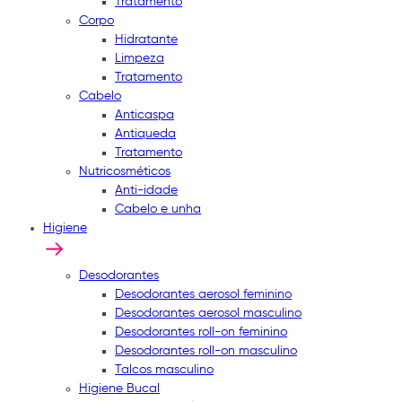
Tratamento
Corpo
Hidratante
Limpeza
Tratamento
Cabelo
Anticaspa
Antiqueda
Tratamento
Nutricosméticos
Anti-idade
Cabelo e unha
Higiene
Desodorantes
Desodorantes aerosol feminino
Desodorantes aerosol masculino
Desodorantes roll-on feminino
Desodorantes roll-on masculino
Talcos masculino
Higiene Bucal