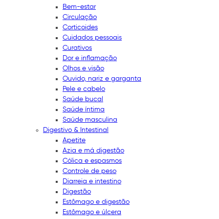
Bem-estar
Circulação
Corticoides
Cuidados pessoais
Curativos
Dor e inflamação
Olhos e visão
Ouvido, nariz e garganta
Pele e cabelo
Saúde bucal
Saúde íntima
Saúde masculina
Digestivo & Intestinal
Apetite
Azia e má digestão
Cólica e espasmos
Controle de peso
Diarreia e intestino
Digestão
Estômago e digestão
Estômago e úlcera