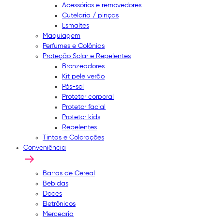
Acessórios e removedores
Cutelaria / pinças
Esmaltes
Maquiagem
Perfumes e Colônias
Proteção Solar e Repelentes
Bronzeadores
Kit pele verão
Pós-sol
Protetor corporal
Protetor facial
Protetor kids
Repelentes
Tintas e Colorações
Conveniência
Barras de Cereal
Bebidas
Doces
Eletrônicos
Mercearia