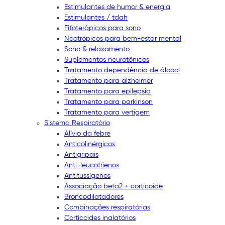
Estimulantes de humor & energia
Estimulantes / tdah
Fitoterápicos para sono
Nootrópicos para bem-estar mental
Sono & relaxamento
Suplementos neurotônicos
Tratamento dependência de álcool
Tratamento para alzheimer
Tratamento para epilepsia
Tratamento para parkinson
Tratamento para vertigem
Sistema Respiratório
Alívio da febre
Anticolinérgicos
Antigripais
Anti-leucotrienos
Antitussígenos
Associação beta2 + corticoide
Broncodilatadores
Combinações respiratórias
Corticoides inalatórios