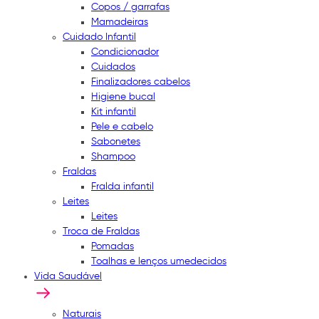
Copos / garrafas
Mamadeiras
Cuidado Infantil
Condicionador
Cuidados
Finalizadores cabelos
Higiene bucal
Kit infantil
Pele e cabelo
Sabonetes
Shampoo
Fraldas
Fralda infantil
Leites
Leites
Troca de Fraldas
Pomadas
Toalhas e lenços umedecidos
Vida Saudável
Naturais