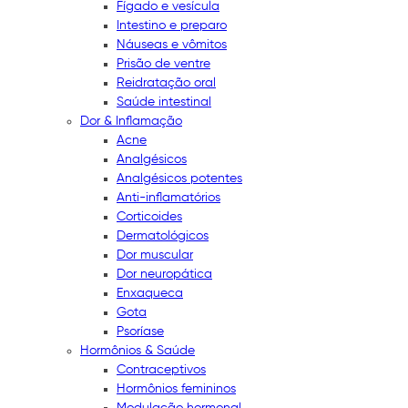
Fígado e vesícula
Intestino e preparo
Náuseas e vômitos
Prisão de ventre
Reidratação oral
Saúde intestinal
Dor & Inflamação
Acne
Analgésicos
Analgésicos potentes
Anti-inflamatórios
Corticoides
Dermatológicos
Dor muscular
Dor neuropática
Enxaqueca
Gota
Psoríase
Hormônios & Saúde
Contraceptivos
Hormônios femininos
Modulação hormonal