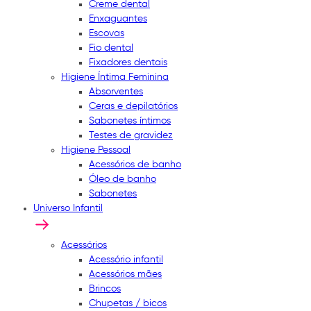
Creme dental
Enxaguantes
Escovas
Fio dental
Fixadores dentais
Higiene Íntima Feminina
Absorventes
Ceras e depilatórios
Sabonetes íntimos
Testes de gravidez
Higiene Pessoal
Acessórios de banho
Óleo de banho
Sabonetes
Universo Infantil
Acessórios
Acessório infantil
Acessórios mães
Brincos
Chupetas / bicos