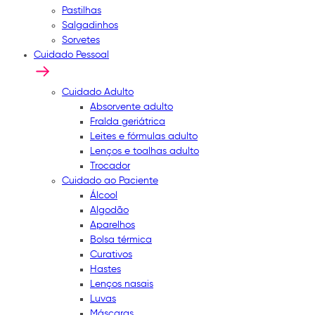
Pastilhas
Salgadinhos
Sorvetes
Cuidado Pessoal
Cuidado Adulto
Absorvente adulto
Fralda geriátrica
Leites e fórmulas adulto
Lenços e toalhas adulto
Trocador
Cuidado ao Paciente
Álcool
Algodão
Aparelhos
Bolsa térmica
Curativos
Hastes
Lenços nasais
Luvas
Máscaras