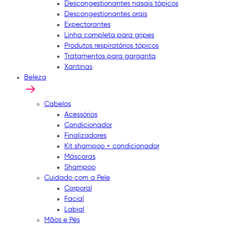
Descongestionantes nasais tópicos
Descongestionantes orais
Expectorantes
Linha completa para gripes
Produtos respiratórios tópicos
Tratamentos para garganta
Xantinas
Beleza
Cabelos
Acessórios
Condicionador
Finalizadores
Kit shampoo + condicionador
Máscaras
Shampoo
Cuidado com a Pele
Corporal
Facial
Labial
Mãos e Pés