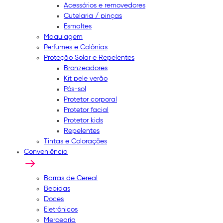
Acessórios e removedores
Cutelaria / pinças
Esmaltes
Maquiagem
Perfumes e Colônias
Proteção Solar e Repelentes
Bronzeadores
Kit pele verão
Pós-sol
Protetor corporal
Protetor facial
Protetor kids
Repelentes
Tintas e Colorações
Conveniência
Barras de Cereal
Bebidas
Doces
Eletrônicos
Mercearia