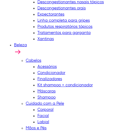
Descongestionantes nasais tópicos
Descongestionantes orais
Expectorantes
Linha completa para gripes
Produtos respiratórios tópicos
Tratamentos para garganta
Xantinas
Beleza
Cabelos
Acessórios
Condicionador
Finalizadores
Kit shampoo + condicionador
Máscaras
Shampoo
Cuidado com a Pele
Corporal
Facial
Labial
Mãos e Pés