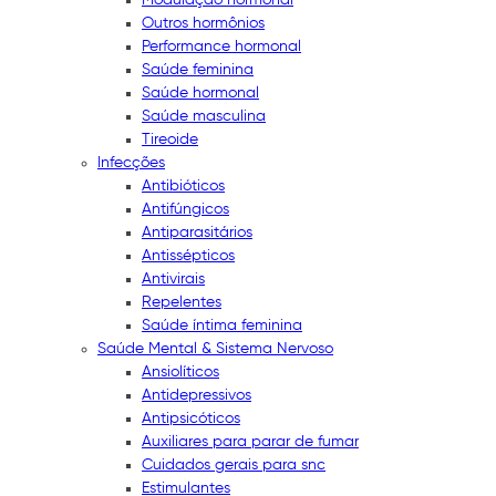
Outros hormônios
Performance hormonal
Saúde feminina
Saúde hormonal
Saúde masculina
Tireoide
Infecções
Antibióticos
Antifúngicos
Antiparasitários
Antissépticos
Antivirais
Repelentes
Saúde íntima feminina
Saúde Mental & Sistema Nervoso
Ansiolíticos
Antidepressivos
Antipsicóticos
Auxiliares para parar de fumar
Cuidados gerais para snc
Estimulantes