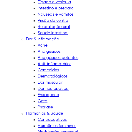
Fígado e vesícula
Intestino e preparo
Náuseas e vômitos
Prisão de ventre
Reidratação oral
Saúde intestinal
Dor & Inflamação
Acne
Analgésicos
Analgésicos potentes
Anti-inflamatórios
Corticoides
Dermatológicos
Dor muscular
Dor neuropática
Enxaqueca
Gota
Psoríase
Hormônios & Saúde
Contraceptivos
Hormônios femininos
Modulação hormonal