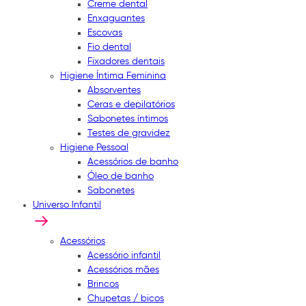
Creme dental
Enxaguantes
Escovas
Fio dental
Fixadores dentais
Higiene Íntima Feminina
Absorventes
Ceras e depilatórios
Sabonetes íntimos
Testes de gravidez
Higiene Pessoal
Acessórios de banho
Óleo de banho
Sabonetes
Universo Infantil
Acessórios
Acessório infantil
Acessórios mães
Brincos
Chupetas / bicos