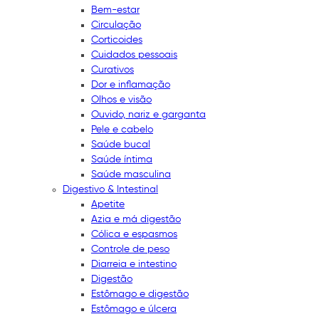
Bem-estar
Circulação
Corticoides
Cuidados pessoais
Curativos
Dor e inflamação
Olhos e visão
Ouvido, nariz e garganta
Pele e cabelo
Saúde bucal
Saúde íntima
Saúde masculina
Digestivo & Intestinal
Apetite
Azia e má digestão
Cólica e espasmos
Controle de peso
Diarreia e intestino
Digestão
Estômago e digestão
Estômago e úlcera