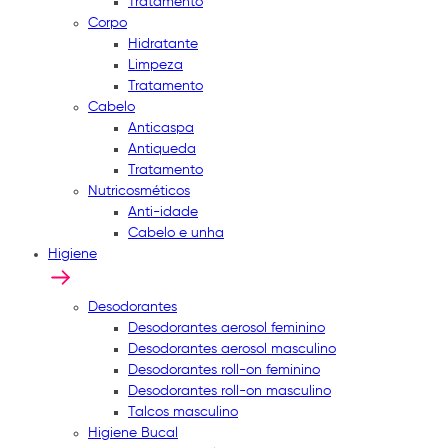
Tratamento
Corpo
Hidratante
Limpeza
Tratamento
Cabelo
Anticaspa
Antiqueda
Tratamento
Nutricosméticos
Anti-idade
Cabelo e unha
Higiene
Desodorantes
Desodorantes aerosol feminino
Desodorantes aerosol masculino
Desodorantes roll-on feminino
Desodorantes roll-on masculino
Talcos masculino
Higiene Bucal