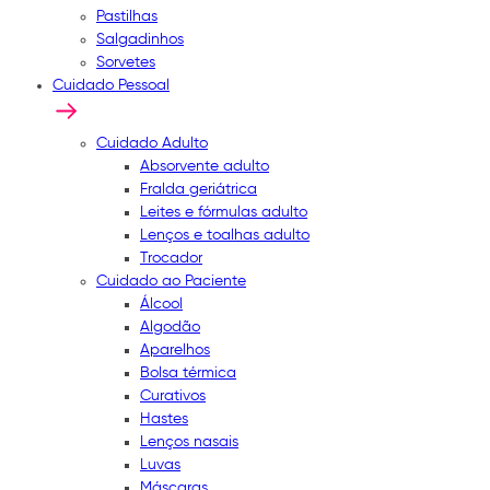
Pastilhas
Salgadinhos
Sorvetes
Cuidado Pessoal
Cuidado Adulto
Absorvente adulto
Fralda geriátrica
Leites e fórmulas adulto
Lenços e toalhas adulto
Trocador
Cuidado ao Paciente
Álcool
Algodão
Aparelhos
Bolsa térmica
Curativos
Hastes
Lenços nasais
Luvas
Máscaras