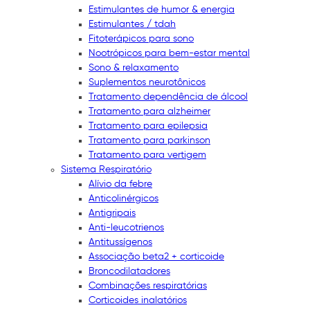
Estimulantes de humor & energia
Estimulantes / tdah
Fitoterápicos para sono
Nootrópicos para bem-estar mental
Sono & relaxamento
Suplementos neurotônicos
Tratamento dependência de álcool
Tratamento para alzheimer
Tratamento para epilepsia
Tratamento para parkinson
Tratamento para vertigem
Sistema Respiratório
Alívio da febre
Anticolinérgicos
Antigripais
Anti-leucotrienos
Antitussígenos
Associação beta2 + corticoide
Broncodilatadores
Combinações respiratórias
Corticoides inalatórios