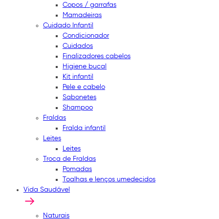
Copos / garrafas
Mamadeiras
Cuidado Infantil
Condicionador
Cuidados
Finalizadores cabelos
Higiene bucal
Kit infantil
Pele e cabelo
Sabonetes
Shampoo
Fraldas
Fralda infantil
Leites
Leites
Troca de Fraldas
Pomadas
Toalhas e lenços umedecidos
Vida Saudável
Naturais