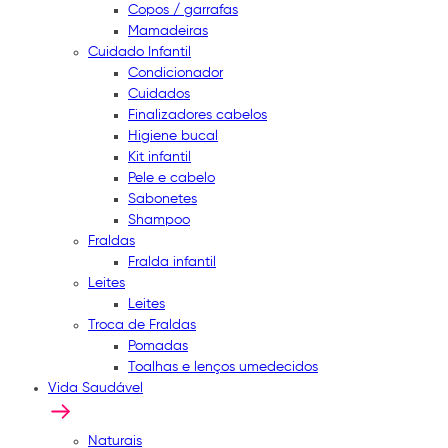
Copos / garrafas
Mamadeiras
Cuidado Infantil
Condicionador
Cuidados
Finalizadores cabelos
Higiene bucal
Kit infantil
Pele e cabelo
Sabonetes
Shampoo
Fraldas
Fralda infantil
Leites
Leites
Troca de Fraldas
Pomadas
Toalhas e lenços umedecidos
Vida Saudável
Naturais