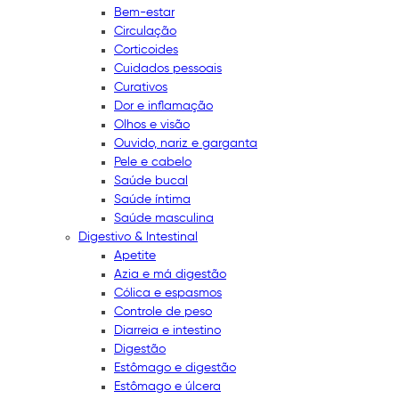
Bem-estar
Circulação
Corticoides
Cuidados pessoais
Curativos
Dor e inflamação
Olhos e visão
Ouvido, nariz e garganta
Pele e cabelo
Saúde bucal
Saúde íntima
Saúde masculina
Digestivo & Intestinal
Apetite
Azia e má digestão
Cólica e espasmos
Controle de peso
Diarreia e intestino
Digestão
Estômago e digestão
Estômago e úlcera