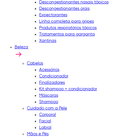
Descongestionantes nasais tópicos
Descongestionantes orais
Expectorantes
Linha completa para gripes
Produtos respiratórios tópicos
Tratamentos para garganta
Xantinas
Beleza
Cabelos
Acessórios
Condicionador
Finalizadores
Kit shampoo + condicionador
Máscaras
Shampoo
Cuidado com a Pele
Corporal
Facial
Labial
Mãos e Pés