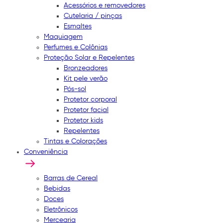
Acessórios e removedores
Cutelaria / pinças
Esmaltes
Maquiagem
Perfumes e Colônias
Proteção Solar e Repelentes
Bronzeadores
Kit pele verão
Pós-sol
Protetor corporal
Protetor facial
Protetor kids
Repelentes
Tintas e Colorações
Conveniência
Barras de Cereal
Bebidas
Doces
Eletrônicos
Mercearia