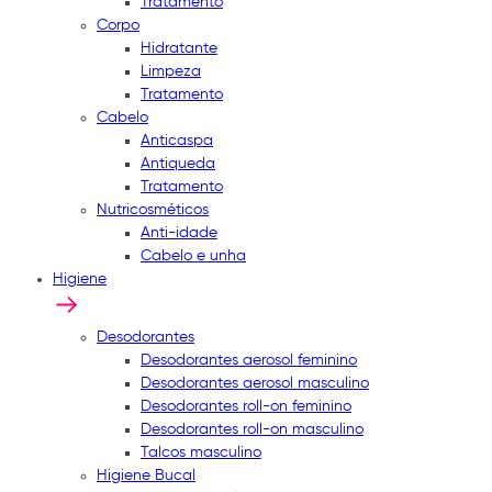
Tratamento
Corpo
Hidratante
Limpeza
Tratamento
Cabelo
Anticaspa
Antiqueda
Tratamento
Nutricosméticos
Anti-idade
Cabelo e unha
Higiene
Desodorantes
Desodorantes aerosol feminino
Desodorantes aerosol masculino
Desodorantes roll-on feminino
Desodorantes roll-on masculino
Talcos masculino
Higiene Bucal