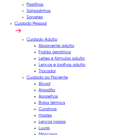
Pastilhas
Salgadinhos
Sorvetes
Cuidado Pessoal
Cuidado Adulto
Absorvente adulto
Fralda geriátrica
Leites e fórmulas adulto
Lenços e toalhas adulto
Trocador
Cuidado ao Paciente
Álcool
Algodão
Aparelhos
Bolsa térmica
Curativos
Hastes
Lenços nasais
Luvas
Máscaras