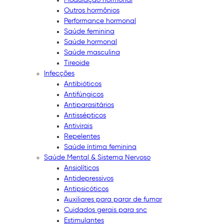
Outros hormônios
Performance hormonal
Saúde feminina
Saúde hormonal
Saúde masculina
Tireoide
Infecções
Antibióticos
Antifúngicos
Antiparasitários
Antissépticos
Antivirais
Repelentes
Saúde íntima feminina
Saúde Mental & Sistema Nervoso
Ansiolíticos
Antidepressivos
Antipsicóticos
Auxiliares para parar de fumar
Cuidados gerais para snc
Estimulantes