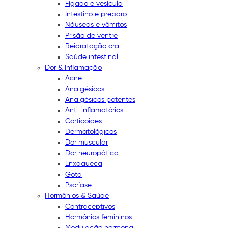
Fígado e vesícula
Intestino e preparo
Náuseas e vômitos
Prisão de ventre
Reidratação oral
Saúde intestinal
Dor & Inflamação
Acne
Analgésicos
Analgésicos potentes
Anti-inflamatórios
Corticoides
Dermatológicos
Dor muscular
Dor neuropática
Enxaqueca
Gota
Psoríase
Hormônios & Saúde
Contraceptivos
Hormônios femininos
Modulação hormonal