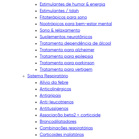
Estimulantes de humor & energia
Estimulantes / tdah
Fitoterápicos para sono
Nootrópicos para bem-estar mental
Sono & relaxamento
Suplementos neurotônicos
Tratamento dependência de álcool
Tratamento para alzheimer
Tratamento para epilepsia
Tratamento para parkinson
Tratamento para vertigem
Sistema Respiratório
Alívio da febre
Anticolinérgicos
Antigripais
Anti-leucotrienos
Antitussígenos
Associação beta2 + corticoide
Broncodilatadores
Combinações respiratórias
Corticoides inalatórios