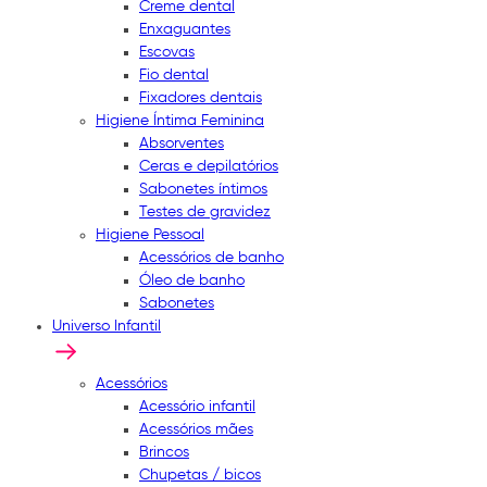
Creme dental
Enxaguantes
Escovas
Fio dental
Fixadores dentais
Higiene Íntima Feminina
Absorventes
Ceras e depilatórios
Sabonetes íntimos
Testes de gravidez
Higiene Pessoal
Acessórios de banho
Óleo de banho
Sabonetes
Universo Infantil
Acessórios
Acessório infantil
Acessórios mães
Brincos
Chupetas / bicos