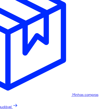
Minhas compras
audável