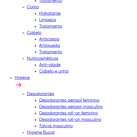
Tratamento
Corpo
Hidratante
Limpeza
Tratamento
Cabelo
Anticaspa
Antiqueda
Tratamento
Nutricosméticos
Anti-idade
Cabelo e unha
Higiene
Desodorantes
Desodorantes aerosol feminino
Desodorantes aerosol masculino
Desodorantes roll-on feminino
Desodorantes roll-on masculino
Talcos masculino
Higiene Bucal