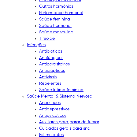
Outros hormônios
Performance hormonal
Saúde feminina
Saúde hormonal
Saúde masculina
Tireoide
Infecções
Antibióticos
Antifúngicos
Antiparasitários
Antissépticos
Antivirais
Repelentes
Saúde íntima feminina
Saúde Mental & Sistema Nervoso
Ansiolíticos
Antidepressivos
Antipsicóticos
Auxiliares para parar de fumar
Cuidados gerais para snc
Estimulantes