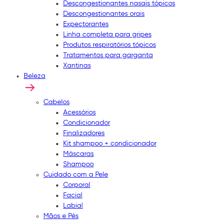
Descongestionantes nasais tópicos
Descongestionantes orais
Expectorantes
Linha completa para gripes
Produtos respiratórios tópicos
Tratamentos para garganta
Xantinas
Beleza
Cabelos
Acessórios
Condicionador
Finalizadores
Kit shampoo + condicionador
Máscaras
Shampoo
Cuidado com a Pele
Corporal
Facial
Labial
Mãos e Pés