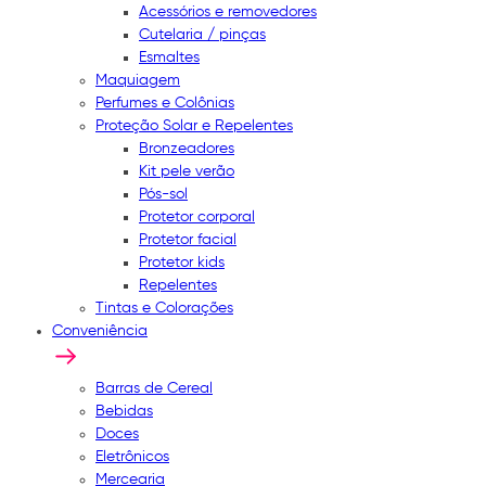
Acessórios e removedores
Cutelaria / pinças
Esmaltes
Maquiagem
Perfumes e Colônias
Proteção Solar e Repelentes
Bronzeadores
Kit pele verão
Pós-sol
Protetor corporal
Protetor facial
Protetor kids
Repelentes
Tintas e Colorações
Conveniência
Barras de Cereal
Bebidas
Doces
Eletrônicos
Mercearia