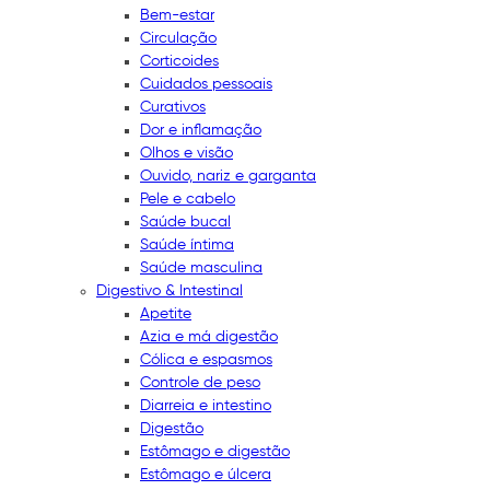
Bem-estar
Circulação
Corticoides
Cuidados pessoais
Curativos
Dor e inflamação
Olhos e visão
Ouvido, nariz e garganta
Pele e cabelo
Saúde bucal
Saúde íntima
Saúde masculina
Digestivo & Intestinal
Apetite
Azia e má digestão
Cólica e espasmos
Controle de peso
Diarreia e intestino
Digestão
Estômago e digestão
Estômago e úlcera