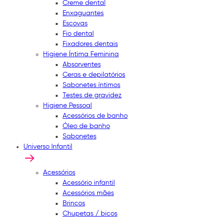
Creme dental
Enxaguantes
Escovas
Fio dental
Fixadores dentais
Higiene Íntima Feminina
Absorventes
Ceras e depilatórios
Sabonetes íntimos
Testes de gravidez
Higiene Pessoal
Acessórios de banho
Óleo de banho
Sabonetes
Universo Infantil
Acessórios
Acessório infantil
Acessórios mães
Brincos
Chupetas / bicos