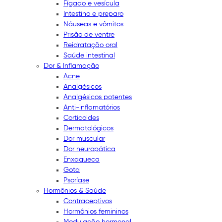
Fígado e vesícula
Intestino e preparo
Náuseas e vômitos
Prisão de ventre
Reidratação oral
Saúde intestinal
Dor & Inflamação
Acne
Analgésicos
Analgésicos potentes
Anti-inflamatórios
Corticoides
Dermatológicos
Dor muscular
Dor neuropática
Enxaqueca
Gota
Psoríase
Hormônios & Saúde
Contraceptivos
Hormônios femininos
Modulação hormonal