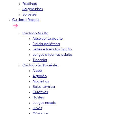
Pastilhas
Salgadinhos
Sorvetes
Cuidado Pessoal
Cuidado Adulto
Absorvente adulto
Fralda geriátrica
Leites e fórmulas adulto
Lenços e toalhas adulto
Trocador
Cuidado ao Paciente
Álcool
Algodão
Aparelhos
Bolsa térmica
Curativos
Hastes
Lenços nasais
Luvas
Máscaras