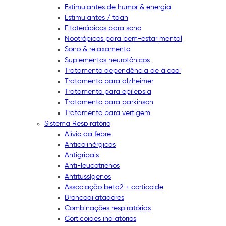
Estimulantes de humor & energia
Estimulantes / tdah
Fitoterápicos para sono
Nootrópicos para bem-estar mental
Sono & relaxamento
Suplementos neurotônicos
Tratamento dependência de álcool
Tratamento para alzheimer
Tratamento para epilepsia
Tratamento para parkinson
Tratamento para vertigem
Sistema Respiratório
Alívio da febre
Anticolinérgicos
Antigripais
Anti-leucotrienos
Antitussígenos
Associação beta2 + corticoide
Broncodilatadores
Combinações respiratórias
Corticoides inalatórios