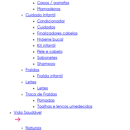
Copos / garrafas
Mamadeiras
Cuidado Infantil
Condicionador
Cuidados
Finalizadores cabelos
Higiene bucal
Kit infantil
Pele e cabelo
Sabonetes
Shampoo
Fraldas
Fralda infantil
Leites
Leites
Troca de Fraldas
Pomadas
Toalhas e lenços umedecidos
Vida Saudável
Naturais