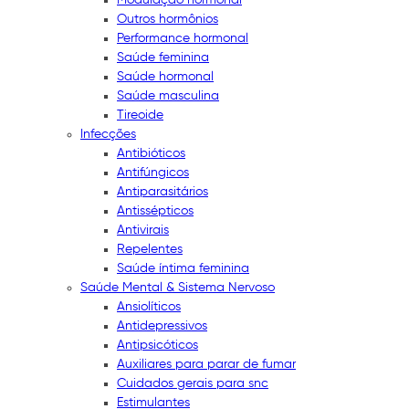
Outros hormônios
Performance hormonal
Saúde feminina
Saúde hormonal
Saúde masculina
Tireoide
Infecções
Antibióticos
Antifúngicos
Antiparasitários
Antissépticos
Antivirais
Repelentes
Saúde íntima feminina
Saúde Mental & Sistema Nervoso
Ansiolíticos
Antidepressivos
Antipsicóticos
Auxiliares para parar de fumar
Cuidados gerais para snc
Estimulantes