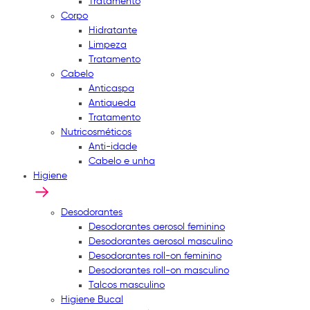
Tratamento
Corpo
Hidratante
Limpeza
Tratamento
Cabelo
Anticaspa
Antiqueda
Tratamento
Nutricosméticos
Anti-idade
Cabelo e unha
Higiene
Desodorantes
Desodorantes aerosol feminino
Desodorantes aerosol masculino
Desodorantes roll-on feminino
Desodorantes roll-on masculino
Talcos masculino
Higiene Bucal