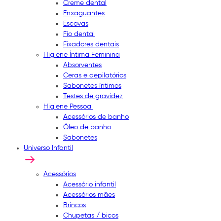
Creme dental
Enxaguantes
Escovas
Fio dental
Fixadores dentais
Higiene Íntima Feminina
Absorventes
Ceras e depilatórios
Sabonetes íntimos
Testes de gravidez
Higiene Pessoal
Acessórios de banho
Óleo de banho
Sabonetes
Universo Infantil
Acessórios
Acessório infantil
Acessórios mães
Brincos
Chupetas / bicos