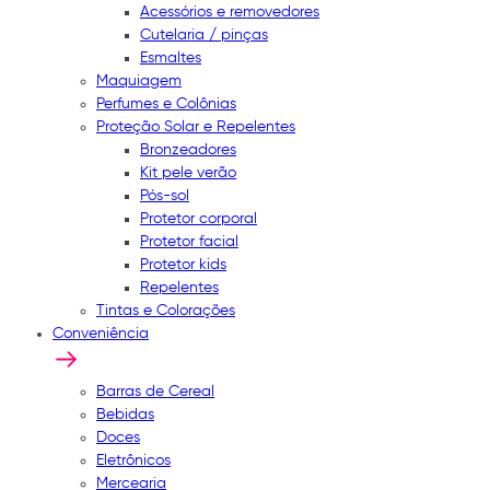
Acessórios e removedores
Cutelaria / pinças
Esmaltes
Maquiagem
Perfumes e Colônias
Proteção Solar e Repelentes
Bronzeadores
Kit pele verão
Pós-sol
Protetor corporal
Protetor facial
Protetor kids
Repelentes
Tintas e Colorações
Conveniência
Barras de Cereal
Bebidas
Doces
Eletrônicos
Mercearia