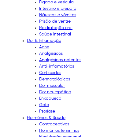
Fígado e vesícula
Intestino e preparo
Náuseas e vômitos
Prisão de ventre
Reidratação oral
Saúde intestinal
Dor & Inflamação
Acne
Analgésicos
Analgésicos potentes
Anti-inflamatórios
Corticoides
Dermatológicos
Dor muscular
Dor neuropática
Enxaqueca
Gota
Psoríase
Hormônios & Saúde
Contraceptivos
Hormônios femininos
Modulação hormonal