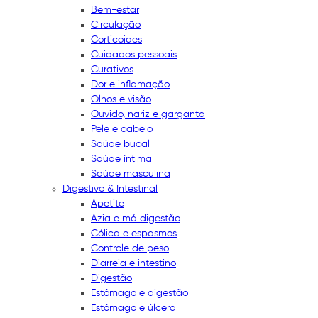
Bem-estar
Circulação
Corticoides
Cuidados pessoais
Curativos
Dor e inflamação
Olhos e visão
Ouvido, nariz e garganta
Pele e cabelo
Saúde bucal
Saúde íntima
Saúde masculina
Digestivo & Intestinal
Apetite
Azia e má digestão
Cólica e espasmos
Controle de peso
Diarreia e intestino
Digestão
Estômago e digestão
Estômago e úlcera