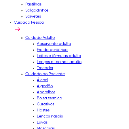
Pastilhas
Salgadinhos
Sorvetes
Cuidado Pessoal
Cuidado Adulto
Absorvente adulto
Fralda geriátrica
Leites e fórmulas adulto
Lenços e toalhas adulto
Trocador
Cuidado ao Paciente
Álcool
Algodão
Aparelhos
Bolsa térmica
Curativos
Hastes
Lenços nasais
Luvas
Máscaras