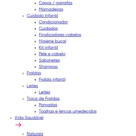
Copos / garrafas
Mamadeiras
Cuidado Infantil
Condicionador
Cuidados
Finalizadores cabelos
Higiene bucal
Kit infantil
Pele e cabelo
Sabonetes
Shampoo
Fraldas
Fralda infantil
Leites
Leites
Troca de Fraldas
Pomadas
Toalhas e lenços umedecidos
Vida Saudável
Naturais