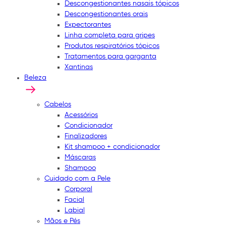
Descongestionantes nasais tópicos
Descongestionantes orais
Expectorantes
Linha completa para gripes
Produtos respiratórios tópicos
Tratamentos para garganta
Xantinas
Beleza
Cabelos
Acessórios
Condicionador
Finalizadores
Kit shampoo + condicionador
Máscaras
Shampoo
Cuidado com a Pele
Corporal
Facial
Labial
Mãos e Pés