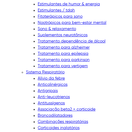
Estimulantes de humor & energia
Estimulantes / tdah
Fitoterápicos para sono
Nootrópicos para bem-estar mental
Sono & relaxamento
Suplementos neurotônicos
Tratamento dependência de álcool
Tratamento para alzheimer
Tratamento para epilepsia
Tratamento para parkinson
Tratamento para vertigem
Sistema Respiratório
Alívio da febre
Anticolinérgicos
Antigripais
Anti-leucotrienos
Antitussígenos
Associação beta2 + corticoide
Broncodilatadores
Combinações respiratórias
Corticoides inalatórios