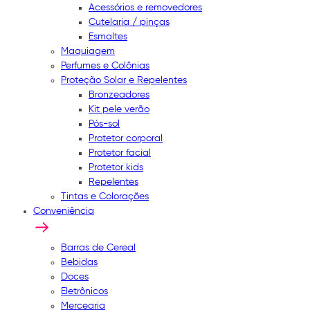
Acessórios e removedores
Cutelaria / pinças
Esmaltes
Maquiagem
Perfumes e Colônias
Proteção Solar e Repelentes
Bronzeadores
Kit pele verão
Pós-sol
Protetor corporal
Protetor facial
Protetor kids
Repelentes
Tintas e Colorações
Conveniência
Barras de Cereal
Bebidas
Doces
Eletrônicos
Mercearia