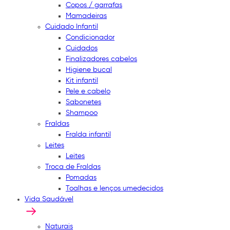
Copos / garrafas
Mamadeiras
Cuidado Infantil
Condicionador
Cuidados
Finalizadores cabelos
Higiene bucal
Kit infantil
Pele e cabelo
Sabonetes
Shampoo
Fraldas
Fralda infantil
Leites
Leites
Troca de Fraldas
Pomadas
Toalhas e lenços umedecidos
Vida Saudável
Naturais