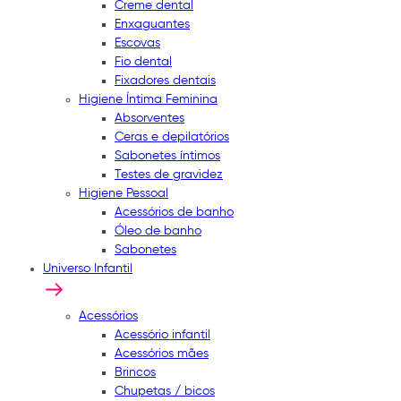
Creme dental
Enxaguantes
Escovas
Fio dental
Fixadores dentais
Higiene Íntima Feminina
Absorventes
Ceras e depilatórios
Sabonetes íntimos
Testes de gravidez
Higiene Pessoal
Acessórios de banho
Óleo de banho
Sabonetes
Universo Infantil
Acessórios
Acessório infantil
Acessórios mães
Brincos
Chupetas / bicos