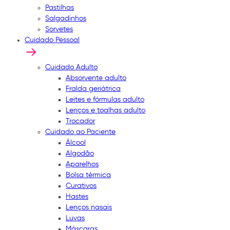
Pastilhas
Salgadinhos
Sorvetes
Cuidado Pessoal
Cuidado Adulto
Absorvente adulto
Fralda geriátrica
Leites e fórmulas adulto
Lenços e toalhas adulto
Trocador
Cuidado ao Paciente
Álcool
Algodão
Aparelhos
Bolsa térmica
Curativos
Hastes
Lenços nasais
Luvas
Máscaras