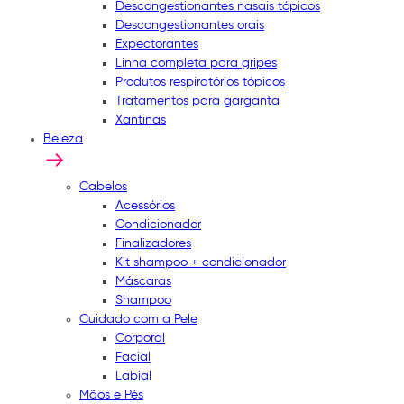
Descongestionantes nasais tópicos
Descongestionantes orais
Expectorantes
Linha completa para gripes
Produtos respiratórios tópicos
Tratamentos para garganta
Xantinas
Beleza
Cabelos
Acessórios
Condicionador
Finalizadores
Kit shampoo + condicionador
Máscaras
Shampoo
Cuidado com a Pele
Corporal
Facial
Labial
Mãos e Pés