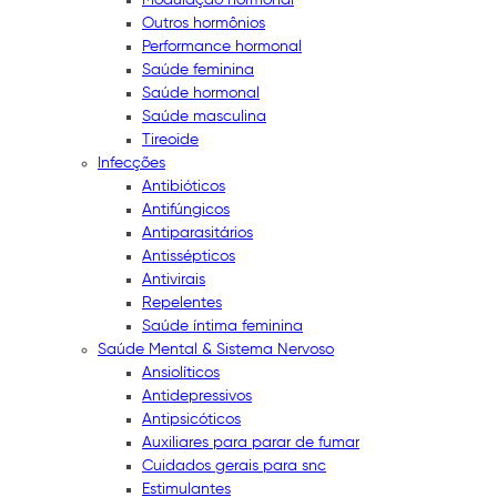
Outros hormônios
Performance hormonal
Saúde feminina
Saúde hormonal
Saúde masculina
Tireoide
Infecções
Antibióticos
Antifúngicos
Antiparasitários
Antissépticos
Antivirais
Repelentes
Saúde íntima feminina
Saúde Mental & Sistema Nervoso
Ansiolíticos
Antidepressivos
Antipsicóticos
Auxiliares para parar de fumar
Cuidados gerais para snc
Estimulantes