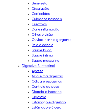
Bem-estar
Circulação
Corticoides
Cuidados pessoais
Curativos
Dor e inflamação
Olhos e visão
Ouvido, nariz e garganta
Pele e cabelo
Saúde bucal
Saúde íntima
Saúde masculina
Digestivo & Intestinal
Apetite
Azia e má digestão
Cólica e espasmos
Controle de peso
Diarreia e intestino
Digestão
Estômago e digestão
Estômago e úlcera