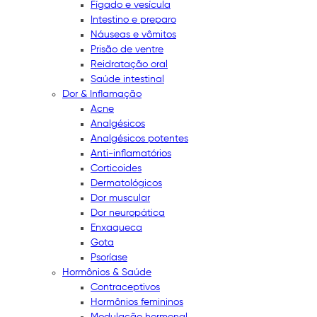
Fígado e vesícula
Intestino e preparo
Náuseas e vômitos
Prisão de ventre
Reidratação oral
Saúde intestinal
Dor & Inflamação
Acne
Analgésicos
Analgésicos potentes
Anti-inflamatórios
Corticoides
Dermatológicos
Dor muscular
Dor neuropática
Enxaqueca
Gota
Psoríase
Hormônios & Saúde
Contraceptivos
Hormônios femininos
Modulação hormonal