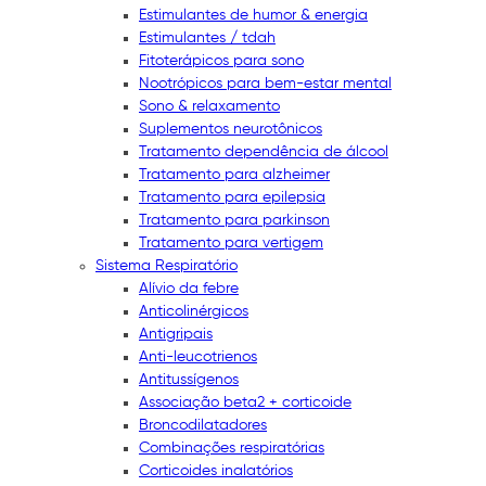
Estimulantes de humor & energia
Estimulantes / tdah
Fitoterápicos para sono
Nootrópicos para bem-estar mental
Sono & relaxamento
Suplementos neurotônicos
Tratamento dependência de álcool
Tratamento para alzheimer
Tratamento para epilepsia
Tratamento para parkinson
Tratamento para vertigem
Sistema Respiratório
Alívio da febre
Anticolinérgicos
Antigripais
Anti-leucotrienos
Antitussígenos
Associação beta2 + corticoide
Broncodilatadores
Combinações respiratórias
Corticoides inalatórios