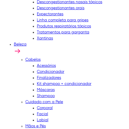
Descongestionantes nasais tópicos
Descongestionantes orais
Expectorantes
Linha completa para gripes
Produtos respiratórios tópicos
Tratamentos para garganta
Xantinas
Beleza
Cabelos
Acessórios
Condicionador
Finalizadores
Kit shampoo + condicionador
Máscaras
Shampoo
Cuidado com a Pele
Corporal
Facial
Labial
Mãos e Pés