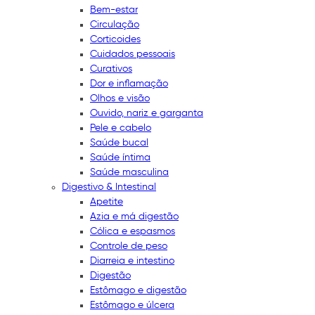
Bem-estar
Circulação
Corticoides
Cuidados pessoais
Curativos
Dor e inflamação
Olhos e visão
Ouvido, nariz e garganta
Pele e cabelo
Saúde bucal
Saúde íntima
Saúde masculina
Digestivo & Intestinal
Apetite
Azia e má digestão
Cólica e espasmos
Controle de peso
Diarreia e intestino
Digestão
Estômago e digestão
Estômago e úlcera