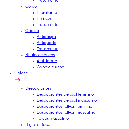
Tratamento
Corpo
Hidratante
Limpeza
Tratamento
Cabelo
Anticaspa
Antiqueda
Tratamento
Nutricosméticos
Anti-idade
Cabelo e unha
Higiene
Desodorantes
Desodorantes aerosol feminino
Desodorantes aerosol masculino
Desodorantes roll-on feminino
Desodorantes roll-on masculino
Talcos masculino
Higiene Bucal