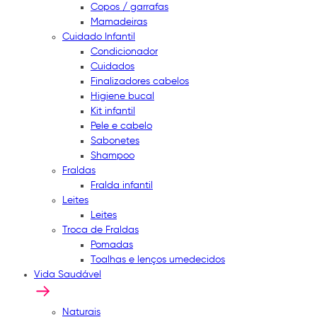
Copos / garrafas
Mamadeiras
Cuidado Infantil
Condicionador
Cuidados
Finalizadores cabelos
Higiene bucal
Kit infantil
Pele e cabelo
Sabonetes
Shampoo
Fraldas
Fralda infantil
Leites
Leites
Troca de Fraldas
Pomadas
Toalhas e lenços umedecidos
Vida Saudável
Naturais