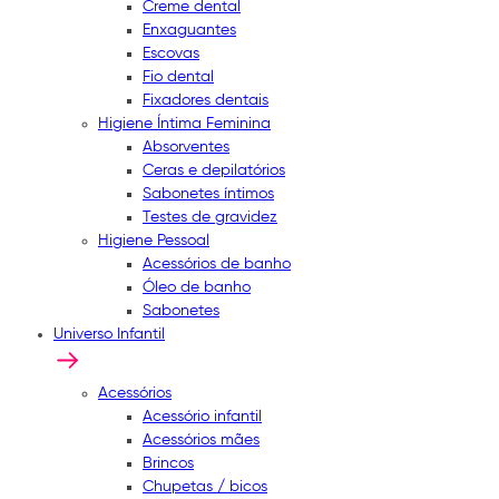
Creme dental
Enxaguantes
Escovas
Fio dental
Fixadores dentais
Higiene Íntima Feminina
Absorventes
Ceras e depilatórios
Sabonetes íntimos
Testes de gravidez
Higiene Pessoal
Acessórios de banho
Óleo de banho
Sabonetes
Universo Infantil
Acessórios
Acessório infantil
Acessórios mães
Brincos
Chupetas / bicos