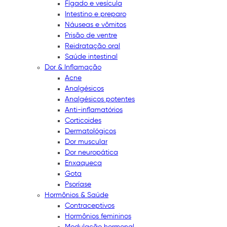
Fígado e vesícula
Intestino e preparo
Náuseas e vômitos
Prisão de ventre
Reidratação oral
Saúde intestinal
Dor & Inflamação
Acne
Analgésicos
Analgésicos potentes
Anti-inflamatórios
Corticoides
Dermatológicos
Dor muscular
Dor neuropática
Enxaqueca
Gota
Psoríase
Hormônios & Saúde
Contraceptivos
Hormônios femininos
Modulação hormonal