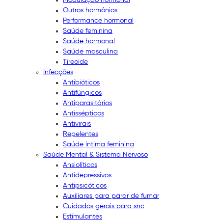
Outros hormônios
Performance hormonal
Saúde feminina
Saúde hormonal
Saúde masculina
Tireoide
Infecções
Antibióticos
Antifúngicos
Antiparasitários
Antissépticos
Antivirais
Repelentes
Saúde íntima feminina
Saúde Mental & Sistema Nervoso
Ansiolíticos
Antidepressivos
Antipsicóticos
Auxiliares para parar de fumar
Cuidados gerais para snc
Estimulantes