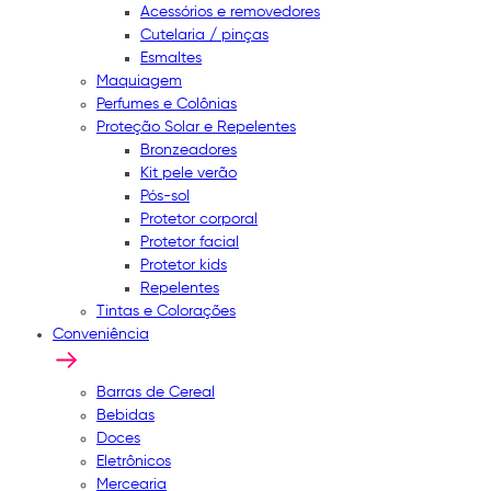
Acessórios e removedores
Cutelaria / pinças
Esmaltes
Maquiagem
Perfumes e Colônias
Proteção Solar e Repelentes
Bronzeadores
Kit pele verão
Pós-sol
Protetor corporal
Protetor facial
Protetor kids
Repelentes
Tintas e Colorações
Conveniência
Barras de Cereal
Bebidas
Doces
Eletrônicos
Mercearia