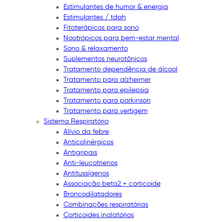
Estimulantes de humor & energia
Estimulantes / tdah
Fitoterápicos para sono
Nootrópicos para bem-estar mental
Sono & relaxamento
Suplementos neurotônicos
Tratamento dependência de álcool
Tratamento para alzheimer
Tratamento para epilepsia
Tratamento para parkinson
Tratamento para vertigem
Sistema Respiratório
Alívio da febre
Anticolinérgicos
Antigripais
Anti-leucotrienos
Antitussígenos
Associação beta2 + corticoide
Broncodilatadores
Combinações respiratórias
Corticoides inalatórios