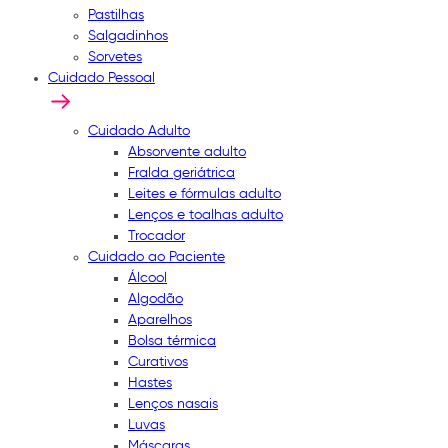
Pastilhas
Salgadinhos
Sorvetes
Cuidado Pessoal
Cuidado Adulto
Absorvente adulto
Fralda geriátrica
Leites e fórmulas adulto
Lenços e toalhas adulto
Trocador
Cuidado ao Paciente
Álcool
Algodão
Aparelhos
Bolsa térmica
Curativos
Hastes
Lenços nasais
Luvas
Máscaras