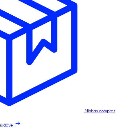
Minhas compras
audável