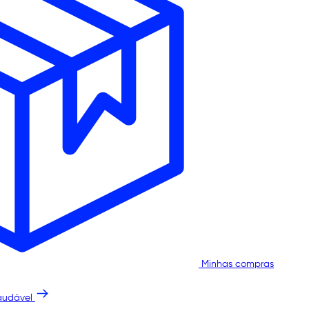
Minhas compras
audável