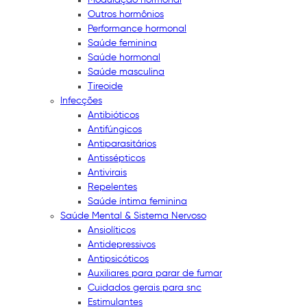
Outros hormônios
Performance hormonal
Saúde feminina
Saúde hormonal
Saúde masculina
Tireoide
Infecções
Antibióticos
Antifúngicos
Antiparasitários
Antissépticos
Antivirais
Repelentes
Saúde íntima feminina
Saúde Mental & Sistema Nervoso
Ansiolíticos
Antidepressivos
Antipsicóticos
Auxiliares para parar de fumar
Cuidados gerais para snc
Estimulantes