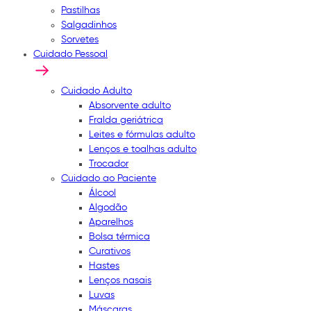
Pastilhas
Salgadinhos
Sorvetes
Cuidado Pessoal
Cuidado Adulto
Absorvente adulto
Fralda geriátrica
Leites e fórmulas adulto
Lenços e toalhas adulto
Trocador
Cuidado ao Paciente
Álcool
Algodão
Aparelhos
Bolsa térmica
Curativos
Hastes
Lenços nasais
Luvas
Máscaras