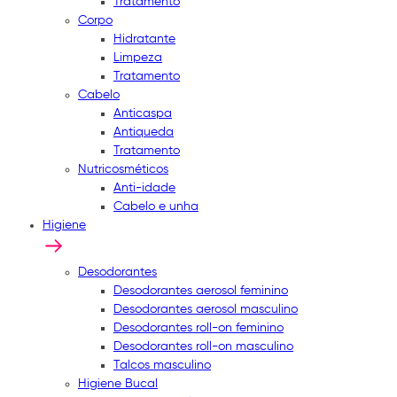
Tratamento
Corpo
Hidratante
Limpeza
Tratamento
Cabelo
Anticaspa
Antiqueda
Tratamento
Nutricosméticos
Anti-idade
Cabelo e unha
Higiene
Desodorantes
Desodorantes aerosol feminino
Desodorantes aerosol masculino
Desodorantes roll-on feminino
Desodorantes roll-on masculino
Talcos masculino
Higiene Bucal