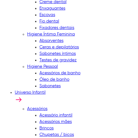
Creme dental
Enxaguantes
Escovas
Fio dental
Fixadores dentais
Higiene Íntima Feminina
Absorventes
Ceras e depilatórios
Sabonetes íntimos
Testes de gravidez
Higiene Pessoal
Acessórios de banho
Óleo de banho
Sabonetes
Universo Infantil
Acessórios
Acessório infantil
Acessórios mães
Brincos
Chupetas / bicos