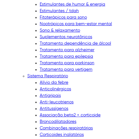
Estimulantes de humor & energia
Estimulantes / tdah
Fitoterápicos para sono
Nootrópicos para bem-estar mental
Sono & relaxamento
Suplementos neurotônicos
Tratamento dependência de álcool
Tratamento para alzheimer
Tratamento para epilepsia
Tratamento para parkinson
Tratamento para vertigem
Sistema Respiratório
Alívio da febre
Anticolinérgicos
Antigripais
Anti-leucotrienos
Antitussígenos
Associação beta2 + corticoide
Broncodilatadores
Combinações respiratórias
Corticoides inalatórios