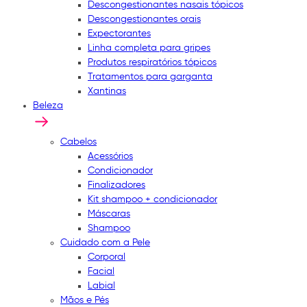
Descongestionantes nasais tópicos
Descongestionantes orais
Expectorantes
Linha completa para gripes
Produtos respiratórios tópicos
Tratamentos para garganta
Xantinas
Beleza
Cabelos
Acessórios
Condicionador
Finalizadores
Kit shampoo + condicionador
Máscaras
Shampoo
Cuidado com a Pele
Corporal
Facial
Labial
Mãos e Pés