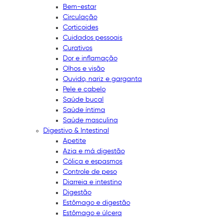
Bem-estar
Circulação
Corticoides
Cuidados pessoais
Curativos
Dor e inflamação
Olhos e visão
Ouvido, nariz e garganta
Pele e cabelo
Saúde bucal
Saúde íntima
Saúde masculina
Digestivo & Intestinal
Apetite
Azia e má digestão
Cólica e espasmos
Controle de peso
Diarreia e intestino
Digestão
Estômago e digestão
Estômago e úlcera