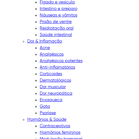
Fígado e vesícula
Intestino e preparo
Náuseas e vômitos
Prisão de ventre
Reidratação oral
Saúde intestinal
Dor & Inflamação
Acne
Analgésicos
Analgésicos potentes
Anti-inflamatórios
Corticoides
Dermatológicos
Dor muscular
Dor neuropática
Enxaqueca
Gota
Psoríase
Hormônios & Saúde
Contraceptivos
Hormônios femininos
Modulação hormonal