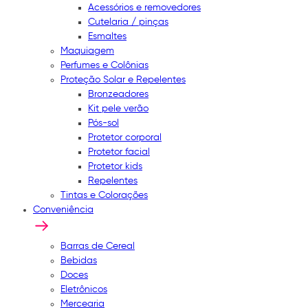
Acessórios e removedores
Cutelaria / pinças
Esmaltes
Maquiagem
Perfumes e Colônias
Proteção Solar e Repelentes
Bronzeadores
Kit pele verão
Pós-sol
Protetor corporal
Protetor facial
Protetor kids
Repelentes
Tintas e Colorações
Conveniência
Barras de Cereal
Bebidas
Doces
Eletrônicos
Mercearia