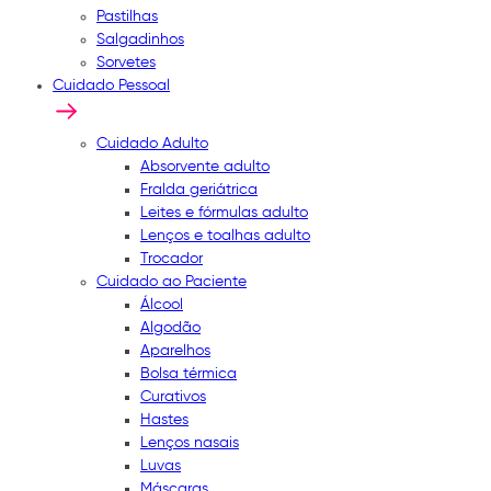
Pastilhas
Salgadinhos
Sorvetes
Cuidado Pessoal
Cuidado Adulto
Absorvente adulto
Fralda geriátrica
Leites e fórmulas adulto
Lenços e toalhas adulto
Trocador
Cuidado ao Paciente
Álcool
Algodão
Aparelhos
Bolsa térmica
Curativos
Hastes
Lenços nasais
Luvas
Máscaras