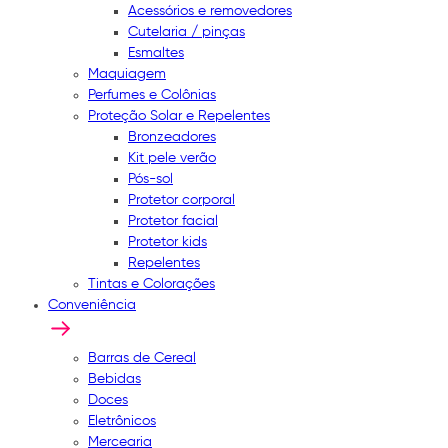
Acessórios e removedores
Cutelaria / pinças
Esmaltes
Maquiagem
Perfumes e Colônias
Proteção Solar e Repelentes
Bronzeadores
Kit pele verão
Pós-sol
Protetor corporal
Protetor facial
Protetor kids
Repelentes
Tintas e Colorações
Conveniência
Barras de Cereal
Bebidas
Doces
Eletrônicos
Mercearia