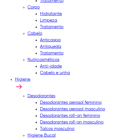
Tratamento
Corpo
Hidratante
Limpeza
Tratamento
Cabelo
Anticaspa
Antiqueda
Tratamento
Nutricosméticos
Anti-idade
Cabelo e unha
Higiene
Desodorantes
Desodorantes aerosol feminino
Desodorantes aerosol masculino
Desodorantes roll-on feminino
Desodorantes roll-on masculino
Talcos masculino
Higiene Bucal