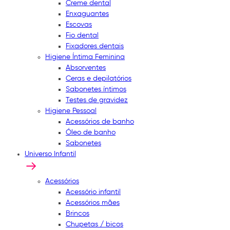
Creme dental
Enxaguantes
Escovas
Fio dental
Fixadores dentais
Higiene Íntima Feminina
Absorventes
Ceras e depilatórios
Sabonetes íntimos
Testes de gravidez
Higiene Pessoal
Acessórios de banho
Óleo de banho
Sabonetes
Universo Infantil
Acessórios
Acessório infantil
Acessórios mães
Brincos
Chupetas / bicos