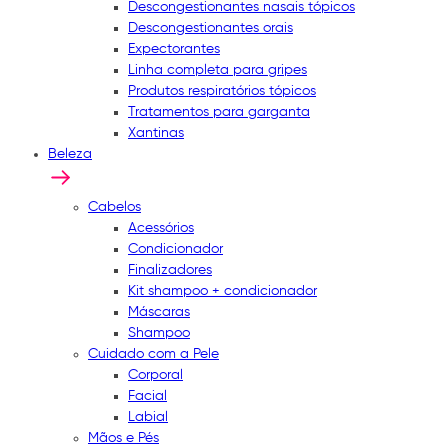
Descongestionantes nasais tópicos
Descongestionantes orais
Expectorantes
Linha completa para gripes
Produtos respiratórios tópicos
Tratamentos para garganta
Xantinas
Beleza
Cabelos
Acessórios
Condicionador
Finalizadores
Kit shampoo + condicionador
Máscaras
Shampoo
Cuidado com a Pele
Corporal
Facial
Labial
Mãos e Pés