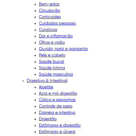
Bem-estar
Circulação
Corticoides
Cuidados pessoais
Curativos
Dor e inflamação
Olhos e visão
Ouvido, nariz e garganta
Pele e cabelo
Saúde bucal
Saúde íntima
Saúde masculina
Digestivo & Intestinal
Apetite
Azia e má digestão
Cólica e espasmos
Controle de peso
Diarreia e intestino
Digestão
Estômago e digestão
Estômago e úlcera