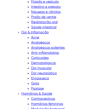
Fígado e vesícula
Intestino e preparo
Náuseas e vômitos
Prisão de ventre
Reidratação oral
Saúde intestinal
Dor & Inflamação
Acne
Analgésicos
Analgésicos potentes
Anti-inflamatórios
Corticoides
Dermatológicos
Dor muscular
Dor neuropática
Enxaqueca
Gota
Psoríase
Hormônios & Saúde
Contraceptivos
Hormônios femininos
Modulação hormonal