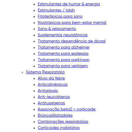
Estimulantes de humor & energia
Estimulantes / tdah
Fitoterápicos para sono
Nootrópicos para bem-estar mental
Sono & relaxamento
Suplementos neurotônicos
Tratamento dependência de álcool
Tratamento para alzheimer
Tratamento para epilepsia
Tratamento para parkinson
Tratamento para vertigem
Sistema Respiratório
Alívio da febre
Anticolinérgicos
Antigripais
Anti-leucotrienos
Antitussígenos
Associação beta2 + corticoide
Broncodilatadores
Combinações respiratórias
Corticoides inalatórios