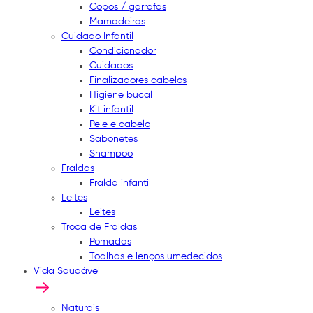
Copos / garrafas
Mamadeiras
Cuidado Infantil
Condicionador
Cuidados
Finalizadores cabelos
Higiene bucal
Kit infantil
Pele e cabelo
Sabonetes
Shampoo
Fraldas
Fralda infantil
Leites
Leites
Troca de Fraldas
Pomadas
Toalhas e lenços umedecidos
Vida Saudável
Naturais