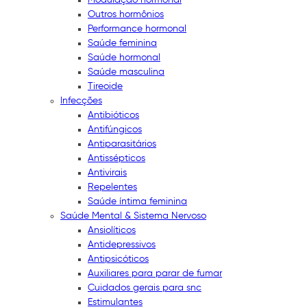
Outros hormônios
Performance hormonal
Saúde feminina
Saúde hormonal
Saúde masculina
Tireoide
Infecções
Antibióticos
Antifúngicos
Antiparasitários
Antissépticos
Antivirais
Repelentes
Saúde íntima feminina
Saúde Mental & Sistema Nervoso
Ansiolíticos
Antidepressivos
Antipsicóticos
Auxiliares para parar de fumar
Cuidados gerais para snc
Estimulantes