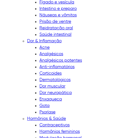
Fígado e vesícula
Intestino e preparo
Náuseas e vômitos
Prisão de ventre
Reidratação oral
Saúde intestinal
Dor & Inflamação
Acne
Analgésicos
Analgésicos potentes
Anti-inflamatórios
Corticoides
Dermatológicos
Dor muscular
Dor neuropática
Enxaqueca
Gota
Psoríase
Hormônios & Saúde
Contraceptivos
Hormônios femininos
Modulação hormonal