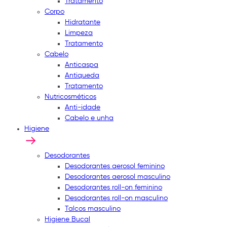
Tratamento
Corpo
Hidratante
Limpeza
Tratamento
Cabelo
Anticaspa
Antiqueda
Tratamento
Nutricosméticos
Anti-idade
Cabelo e unha
Higiene
Desodorantes
Desodorantes aerosol feminino
Desodorantes aerosol masculino
Desodorantes roll-on feminino
Desodorantes roll-on masculino
Talcos masculino
Higiene Bucal