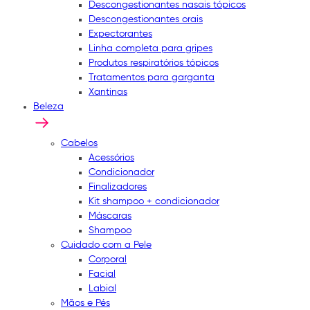
Descongestionantes nasais tópicos
Descongestionantes orais
Expectorantes
Linha completa para gripes
Produtos respiratórios tópicos
Tratamentos para garganta
Xantinas
Beleza
Cabelos
Acessórios
Condicionador
Finalizadores
Kit shampoo + condicionador
Máscaras
Shampoo
Cuidado com a Pele
Corporal
Facial
Labial
Mãos e Pés