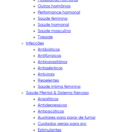
Outros hormônios
Performance hormonal
Saúde feminina
Saúde hormonal
Saúde masculina
Tireoide
Infecções
Antibióticos
Antifúngicos
Antiparasitários
Antissépticos
Antivirais
Repelentes
Saúde íntima feminina
Saúde Mental & Sistema Nervoso
Ansiolíticos
Antidepressivos
Antipsicóticos
Auxiliares para parar de fumar
Cuidados gerais para snc
Estimulantes