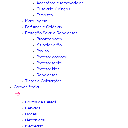
Acessórios e removedores
Cutelaria / pinças
Esmaltes
Maquiagem
Perfumes e Colônias
Proteção Solar e Repelentes
Bronzeadores
Kit pele verão
Pós-sol
Protetor corporal
Protetor facial
Protetor kids
Repelentes
Tintas e Colorações
Conveniência
Barras de Cereal
Bebidas
Doces
Eletrônicos
Mercearia