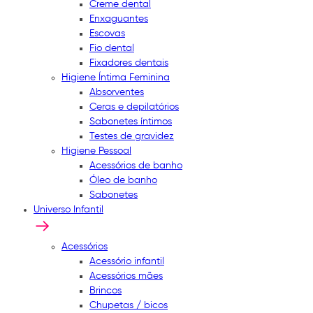
Creme dental
Enxaguantes
Escovas
Fio dental
Fixadores dentais
Higiene Íntima Feminina
Absorventes
Ceras e depilatórios
Sabonetes íntimos
Testes de gravidez
Higiene Pessoal
Acessórios de banho
Óleo de banho
Sabonetes
Universo Infantil
Acessórios
Acessório infantil
Acessórios mães
Brincos
Chupetas / bicos