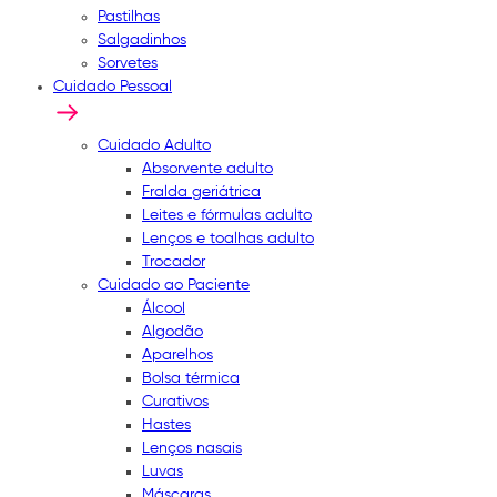
Pastilhas
Salgadinhos
Sorvetes
Cuidado Pessoal
Cuidado Adulto
Absorvente adulto
Fralda geriátrica
Leites e fórmulas adulto
Lenços e toalhas adulto
Trocador
Cuidado ao Paciente
Álcool
Algodão
Aparelhos
Bolsa térmica
Curativos
Hastes
Lenços nasais
Luvas
Máscaras