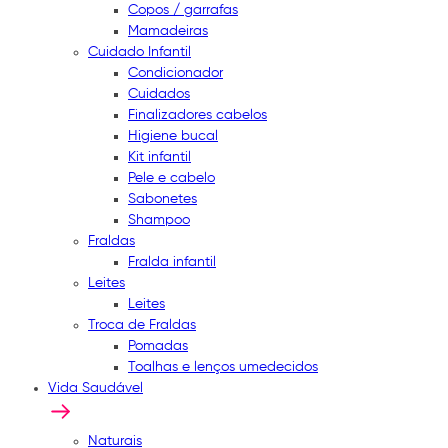
Copos / garrafas
Mamadeiras
Cuidado Infantil
Condicionador
Cuidados
Finalizadores cabelos
Higiene bucal
Kit infantil
Pele e cabelo
Sabonetes
Shampoo
Fraldas
Fralda infantil
Leites
Leites
Troca de Fraldas
Pomadas
Toalhas e lenços umedecidos
Vida Saudável
Naturais