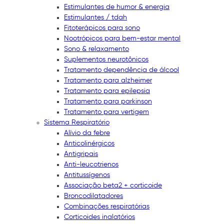
Estimulantes de humor & energia
Estimulantes / tdah
Fitoterápicos para sono
Nootrópicos para bem-estar mental
Sono & relaxamento
Suplementos neurotônicos
Tratamento dependência de álcool
Tratamento para alzheimer
Tratamento para epilepsia
Tratamento para parkinson
Tratamento para vertigem
Sistema Respiratório
Alívio da febre
Anticolinérgicos
Antigripais
Anti-leucotrienos
Antitussígenos
Associação beta2 + corticoide
Broncodilatadores
Combinações respiratórias
Corticoides inalatórios