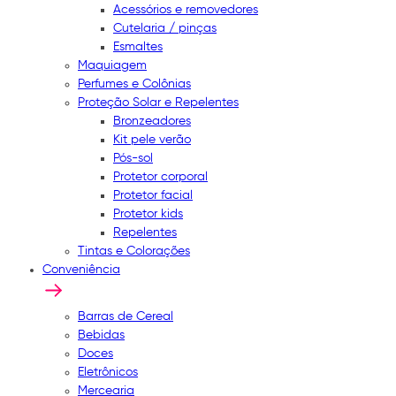
Acessórios e removedores
Cutelaria / pinças
Esmaltes
Maquiagem
Perfumes e Colônias
Proteção Solar e Repelentes
Bronzeadores
Kit pele verão
Pós-sol
Protetor corporal
Protetor facial
Protetor kids
Repelentes
Tintas e Colorações
Conveniência
Barras de Cereal
Bebidas
Doces
Eletrônicos
Mercearia