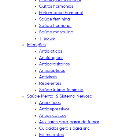
Outros hormônios
Performance hormonal
Saúde feminina
Saúde hormonal
Saúde masculina
Tireoide
Infecções
Antibióticos
Antifúngicos
Antiparasitários
Antissépticos
Antivirais
Repelentes
Saúde íntima feminina
Saúde Mental & Sistema Nervoso
Ansiolíticos
Antidepressivos
Antipsicóticos
Auxiliares para parar de fumar
Cuidados gerais para snc
Estimulantes