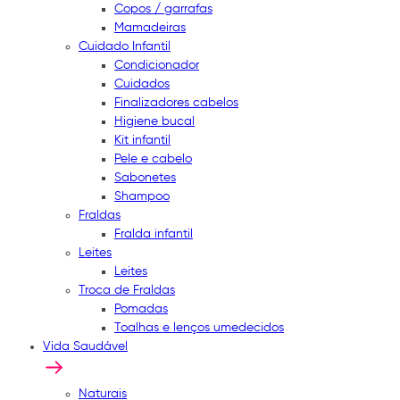
Copos / garrafas
Mamadeiras
Cuidado Infantil
Condicionador
Cuidados
Finalizadores cabelos
Higiene bucal
Kit infantil
Pele e cabelo
Sabonetes
Shampoo
Fraldas
Fralda infantil
Leites
Leites
Troca de Fraldas
Pomadas
Toalhas e lenços umedecidos
Vida Saudável
Naturais