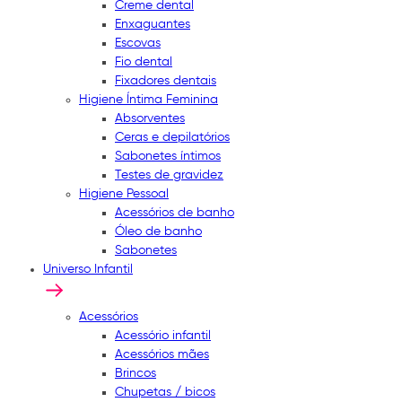
Creme dental
Enxaguantes
Escovas
Fio dental
Fixadores dentais
Higiene Íntima Feminina
Absorventes
Ceras e depilatórios
Sabonetes íntimos
Testes de gravidez
Higiene Pessoal
Acessórios de banho
Óleo de banho
Sabonetes
Universo Infantil
Acessórios
Acessório infantil
Acessórios mães
Brincos
Chupetas / bicos