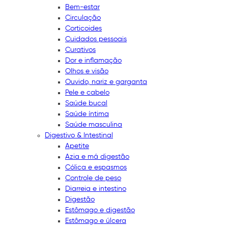
Bem-estar
Circulação
Corticoides
Cuidados pessoais
Curativos
Dor e inflamação
Olhos e visão
Ouvido, nariz e garganta
Pele e cabelo
Saúde bucal
Saúde íntima
Saúde masculina
Digestivo & Intestinal
Apetite
Azia e má digestão
Cólica e espasmos
Controle de peso
Diarreia e intestino
Digestão
Estômago e digestão
Estômago e úlcera