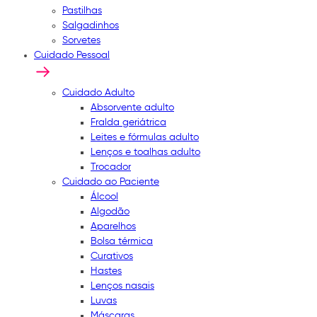
Pastilhas
Salgadinhos
Sorvetes
Cuidado Pessoal
Cuidado Adulto
Absorvente adulto
Fralda geriátrica
Leites e fórmulas adulto
Lenços e toalhas adulto
Trocador
Cuidado ao Paciente
Álcool
Algodão
Aparelhos
Bolsa térmica
Curativos
Hastes
Lenços nasais
Luvas
Máscaras