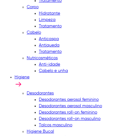
Tratamento
Corpo
Hidratante
Limpeza
Tratamento
Cabelo
Anticaspa
Antiqueda
Tratamento
Nutricosméticos
Anti-idade
Cabelo e unha
Higiene
Desodorantes
Desodorantes aerosol feminino
Desodorantes aerosol masculino
Desodorantes roll-on feminino
Desodorantes roll-on masculino
Talcos masculino
Higiene Bucal