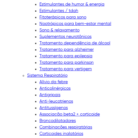
Estimulantes de humor & energia
Estimulantes / tdah
Fitoterápicos para sono
Nootrópicos para bem-estar mental
Sono & relaxamento
Suplementos neurotônicos
Tratamento dependência de álcool
Tratamento para alzheimer
Tratamento para epilepsia
Tratamento para parkinson
Tratamento para vertigem
Sistema Respiratório
Alívio da febre
Anticolinérgicos
Antigripais
Anti-leucotrienos
Antitussígenos
Associação beta2 + corticoide
Broncodilatadores
Combinações respiratórias
Corticoides inalatórios