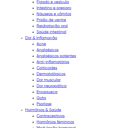
Fígado e vesícula
Intestino e preparo
Náuseas e vômitos
Prisão de ventre
Reidratação oral
Saúde intestinal
Dor & Inflamação
Acne
Analgésicos
Analgésicos potentes
Anti-inflamatórios
Corticoides
Dermatológicos
Dor muscular
Dor neuropática
Enxaqueca
Gota
Psoríase
Hormônios & Saúde
Contraceptivos
Hormônios femininos
Modulação hormonal