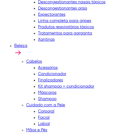
Descongestionantes nasais tópicos
Descongestionantes orais
Expectorantes
Linha completa para gripes
Produtos respiratórios tópicos
Tratamentos para garganta
Xantinas
Beleza
Cabelos
Acessórios
Condicionador
Finalizadores
Kit shampoo + condicionador
Máscaras
Shampoo
Cuidado com a Pele
Corporal
Facial
Labial
Mãos e Pés