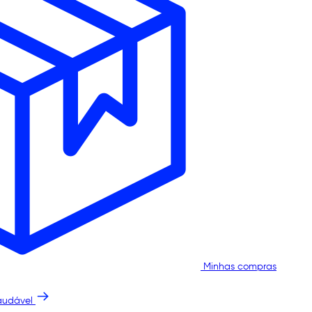
Minhas compras
audável