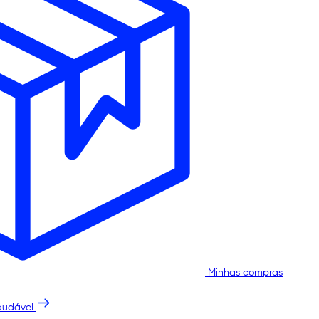
Minhas compras
audável