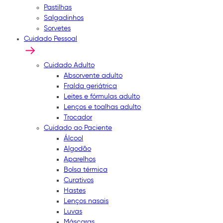
Pastilhas
Salgadinhos
Sorvetes
Cuidado Pessoal
Cuidado Adulto
Absorvente adulto
Fralda geriátrica
Leites e fórmulas adulto
Lenços e toalhas adulto
Trocador
Cuidado ao Paciente
Álcool
Algodão
Aparelhos
Bolsa térmica
Curativos
Hastes
Lenços nasais
Luvas
Máscaras