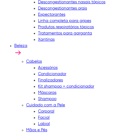
Descongestionantes nasais tópicos
Descongestionantes orais
Expectorantes
Linha completa para gripes
Produtos respiratórios tópicos
Tratamentos para garganta
Xantinas
Beleza
Cabelos
Acessórios
Condicionador
Finalizadores
Kit shampoo + condicionador
Máscaras
Shampoo
Cuidado com a Pele
Corporal
Facial
Labial
Mãos e Pés