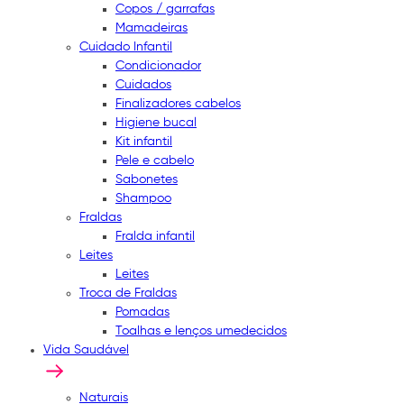
Copos / garrafas
Mamadeiras
Cuidado Infantil
Condicionador
Cuidados
Finalizadores cabelos
Higiene bucal
Kit infantil
Pele e cabelo
Sabonetes
Shampoo
Fraldas
Fralda infantil
Leites
Leites
Troca de Fraldas
Pomadas
Toalhas e lenços umedecidos
Vida Saudável
Naturais