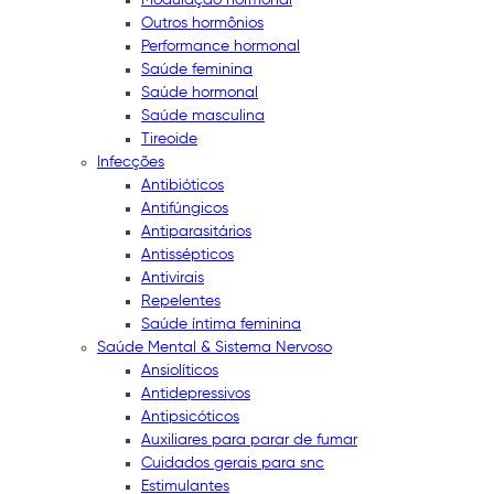
Outros hormônios
Performance hormonal
Saúde feminina
Saúde hormonal
Saúde masculina
Tireoide
Infecções
Antibióticos
Antifúngicos
Antiparasitários
Antissépticos
Antivirais
Repelentes
Saúde íntima feminina
Saúde Mental & Sistema Nervoso
Ansiolíticos
Antidepressivos
Antipsicóticos
Auxiliares para parar de fumar
Cuidados gerais para snc
Estimulantes