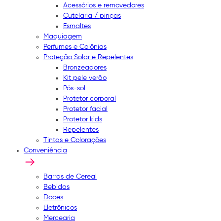
Acessórios e removedores
Cutelaria / pinças
Esmaltes
Maquiagem
Perfumes e Colônias
Proteção Solar e Repelentes
Bronzeadores
Kit pele verão
Pós-sol
Protetor corporal
Protetor facial
Protetor kids
Repelentes
Tintas e Colorações
Conveniência
Barras de Cereal
Bebidas
Doces
Eletrônicos
Mercearia