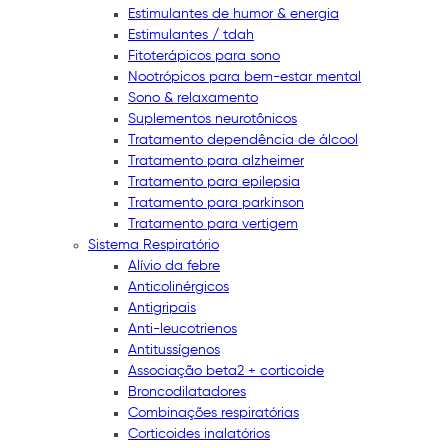
Estimulantes de humor & energia
Estimulantes / tdah
Fitoterápicos para sono
Nootrópicos para bem-estar mental
Sono & relaxamento
Suplementos neurotônicos
Tratamento dependência de álcool
Tratamento para alzheimer
Tratamento para epilepsia
Tratamento para parkinson
Tratamento para vertigem
Sistema Respiratório
Alívio da febre
Anticolinérgicos
Antigripais
Anti-leucotrienos
Antitussígenos
Associação beta2 + corticoide
Broncodilatadores
Combinações respiratórias
Corticoides inalatórios