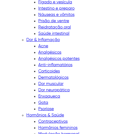
Fígado e vesícula
Intestino e preparo
Náuseas e vômitos
Prisão de ventre
Reidratação oral
Saúde intestinal
Dor & Inflamação
Acne
Analgésicos
Analgésicos potentes
Anti-inflamatórios
Corticoides
Dermatológicos
Dor muscular
Dor neuropática
Enxaqueca
Gota
Psoríase
Hormônios & Saúde
Contraceptivos
Hormônios femininos
Modulação hormonal