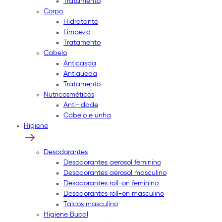
Tratamento
Corpo
Hidratante
Limpeza
Tratamento
Cabelo
Anticaspa
Antiqueda
Tratamento
Nutricosméticos
Anti-idade
Cabelo e unha
Higiene
Desodorantes
Desodorantes aerosol feminino
Desodorantes aerosol masculino
Desodorantes roll-on feminino
Desodorantes roll-on masculino
Talcos masculino
Higiene Bucal