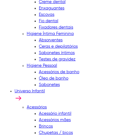
Creme dental
Enxaguantes
Escovas
Fio dental
Fixadores dentais
Higiene Íntima Feminina
Absorventes
Ceras e depilatórios
Sabonetes íntimos
Testes de gravidez
Higiene Pessoal
Acessórios de banho
Óleo de banho
Sabonetes
Universo Infantil
Acessórios
Acessório infantil
Acessórios mães
Brincos
Chupetas / bicos