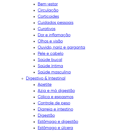
Bem-estar
Circulação
Corticoides
Cuidados pessoais
Curativos
Dor e inflamação
Olhos e visão
Ouvido, nariz e garganta
Pele e cabelo
Saúde bucal
Saúde íntima
Saúde masculina
Digestivo & Intestinal
Apetite
Azia e má digestão
Cólica e espasmos
Controle de peso
Diarreia e intestino
Digestão
Estômago e digestão
Estômago e úlcera