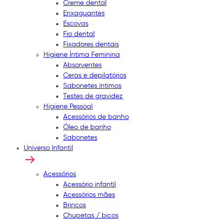
Creme dental
Enxaguantes
Escovas
Fio dental
Fixadores dentais
Higiene Íntima Feminina
Absorventes
Ceras e depilatórios
Sabonetes íntimos
Testes de gravidez
Higiene Pessoal
Acessórios de banho
Óleo de banho
Sabonetes
Universo Infantil
Acessórios
Acessório infantil
Acessórios mães
Brincos
Chupetas / bicos