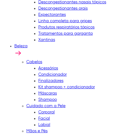
Descongestionantes nasais tópicos
Descongestionantes orais
Expectorantes
Linha completa para gripes
Produtos respiratórios tópicos
Tratamentos para garganta
Xantinas
Beleza
Cabelos
Acessórios
Condicionador
Finalizadores
Kit shampoo + condicionador
Máscaras
Shampoo
Cuidado com a Pele
Corporal
Facial
Labial
Mãos e Pés