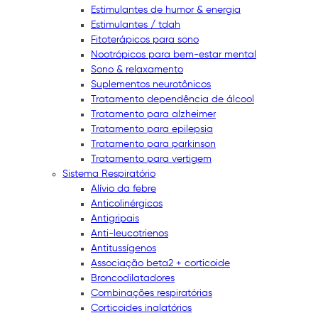
Estimulantes de humor & energia
Estimulantes / tdah
Fitoterápicos para sono
Nootrópicos para bem-estar mental
Sono & relaxamento
Suplementos neurotônicos
Tratamento dependência de álcool
Tratamento para alzheimer
Tratamento para epilepsia
Tratamento para parkinson
Tratamento para vertigem
Sistema Respiratório
Alívio da febre
Anticolinérgicos
Antigripais
Anti-leucotrienos
Antitussígenos
Associação beta2 + corticoide
Broncodilatadores
Combinações respiratórias
Corticoides inalatórios