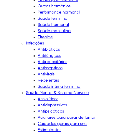
Outros hormônios
Performance hormonal
Saúde feminina
Saúde hormonal
Saúde masculina
Tireoide
Infecções
Antibióticos
Antifúngicos
Antiparasitários
Antissépticos
Antivirais
Repelentes
Saúde íntima feminina
Saúde Mental & Sistema Nervoso
Ansiolíticos
Antidepressivos
Antipsicóticos
Auxiliares para parar de fumar
Cuidados gerais para snc
Estimulantes