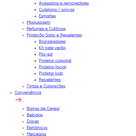
Acessórios e removedores
Cutelaria / pinças
Esmaltes
Maquiagem
Perfumes e Colônias
Proteção Solar e Repelentes
Bronzeadores
Kit pele verão
Pós-sol
Protetor corporal
Protetor facial
Protetor kids
Repelentes
Tintas e Colorações
Conveniência
Barras de Cereal
Bebidas
Doces
Eletrônicos
Mercearia