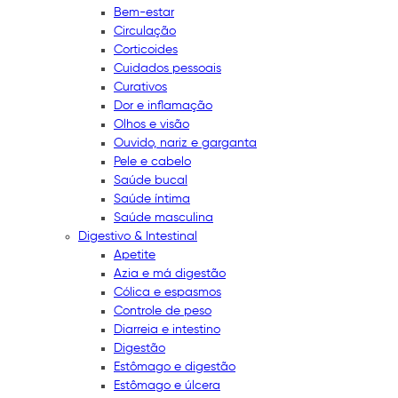
Bem-estar
Circulação
Corticoides
Cuidados pessoais
Curativos
Dor e inflamação
Olhos e visão
Ouvido, nariz e garganta
Pele e cabelo
Saúde bucal
Saúde íntima
Saúde masculina
Digestivo & Intestinal
Apetite
Azia e má digestão
Cólica e espasmos
Controle de peso
Diarreia e intestino
Digestão
Estômago e digestão
Estômago e úlcera