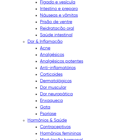
Fígado e vesícula
Intestino e preparo
Náuseas e vômitos
Prisão de ventre
Reidratação oral
Saúde intestinal
Dor & Inflamação
Acne
Analgésicos
Analgésicos potentes
Anti-inflamatórios
Corticoides
Dermatológicos
Dor muscular
Dor neuropática
Enxaqueca
Gota
Psoríase
Hormônios & Saúde
Contraceptivos
Hormônios femininos
Modulação hormonal