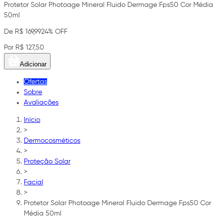
Protetor Solar Photoage Mineral Fluido Dermage Fps50 Cor Média
50ml
De R$ 169,99
24% OFF
Por R$ 127,50
Adicionar
Ofertas
Sobre
Avaliações
Início
>
Dermocosméticos
>
Proteção Solar
>
Facial
>
Protetor Solar Photoage Mineral Fluido Dermage Fps50 Cor
Média 50ml