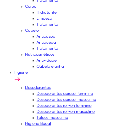
Tratamento
Corpo
Hidratante
Limpeza
Tratamento
Cabelo
Anticaspa
Antiqueda
Tratamento
Nutricosméticos
Anti-idade
Cabelo e unha
Higiene
Desodorantes
Desodorantes aerosol feminino
Desodorantes aerosol masculino
Desodorantes roll-on feminino
Desodorantes roll-on masculino
Talcos masculino
Higiene Bucal