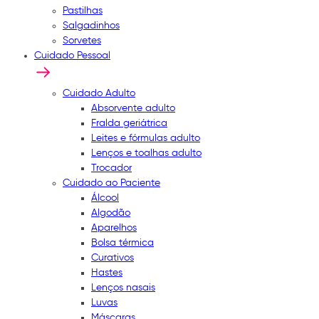
Pastilhas
Salgadinhos
Sorvetes
Cuidado Pessoal
Cuidado Adulto
Absorvente adulto
Fralda geriátrica
Leites e fórmulas adulto
Lenços e toalhas adulto
Trocador
Cuidado ao Paciente
Álcool
Algodão
Aparelhos
Bolsa térmica
Curativos
Hastes
Lenços nasais
Luvas
Máscaras