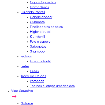
Copos / garrafas
Mamadeiras
Cuidado Infantil
Condicionador
Cuidados
Finalizadores cabelos
Higiene bucal
Kit infantil
Pele e cabelo
Sabonetes
Shampoo
Fraldas
Fralda infantil
Leites
Leites
Troca de Fraldas
Pomadas
Toalhas e lenços umedecidos
Vida Saudável
Naturais