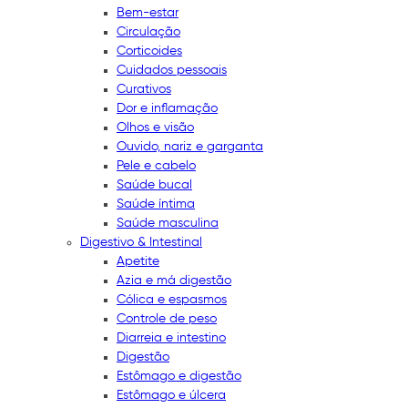
Bem-estar
Circulação
Corticoides
Cuidados pessoais
Curativos
Dor e inflamação
Olhos e visão
Ouvido, nariz e garganta
Pele e cabelo
Saúde bucal
Saúde íntima
Saúde masculina
Digestivo & Intestinal
Apetite
Azia e má digestão
Cólica e espasmos
Controle de peso
Diarreia e intestino
Digestão
Estômago e digestão
Estômago e úlcera