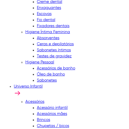
Creme dental
Enxaguantes
Escovas
Fio dental
Fixadores dentais
Higiene Íntima Feminina
Absorventes
Ceras e depilatórios
Sabonetes íntimos
Testes de gravidez
Higiene Pessoal
Acessórios de banho
Óleo de banho
Sabonetes
Universo Infantil
Acessórios
Acessório infantil
Acessórios mães
Brincos
Chupetas / bicos