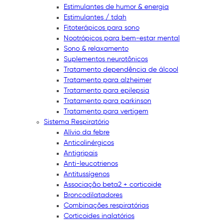
Estimulantes de humor & energia
Estimulantes / tdah
Fitoterápicos para sono
Nootrópicos para bem-estar mental
Sono & relaxamento
Suplementos neurotônicos
Tratamento dependência de álcool
Tratamento para alzheimer
Tratamento para epilepsia
Tratamento para parkinson
Tratamento para vertigem
Sistema Respiratório
Alívio da febre
Anticolinérgicos
Antigripais
Anti-leucotrienos
Antitussígenos
Associação beta2 + corticoide
Broncodilatadores
Combinações respiratórias
Corticoides inalatórios