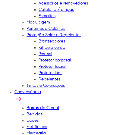
Acessórios e removedores
Cutelaria / pinças
Esmaltes
Maquiagem
Perfumes e Colônias
Proteção Solar e Repelentes
Bronzeadores
Kit pele verão
Pós-sol
Protetor corporal
Protetor facial
Protetor kids
Repelentes
Tintas e Colorações
Conveniência
Barras de Cereal
Bebidas
Doces
Eletrônicos
Mercearia