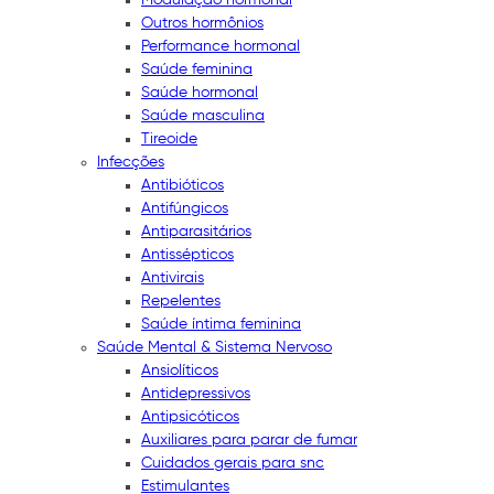
Outros hormônios
Performance hormonal
Saúde feminina
Saúde hormonal
Saúde masculina
Tireoide
Infecções
Antibióticos
Antifúngicos
Antiparasitários
Antissépticos
Antivirais
Repelentes
Saúde íntima feminina
Saúde Mental & Sistema Nervoso
Ansiolíticos
Antidepressivos
Antipsicóticos
Auxiliares para parar de fumar
Cuidados gerais para snc
Estimulantes