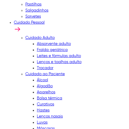
Pastilhas
Salgadinhos
Sorvetes
Cuidado Pessoal
Cuidado Adulto
Absorvente adulto
Fralda geriátrica
Leites e fórmulas adulto
Lenços e toalhas adulto
Trocador
Cuidado ao Paciente
Álcool
Algodão
Aparelhos
Bolsa térmica
Curativos
Hastes
Lenços nasais
Luvas
Máscaras