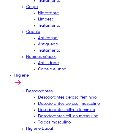
Tratamento
Corpo
Hidratante
Limpeza
Tratamento
Cabelo
Anticaspa
Antiqueda
Tratamento
Nutricosméticos
Anti-idade
Cabelo e unha
Higiene
Desodorantes
Desodorantes aerosol feminino
Desodorantes aerosol masculino
Desodorantes roll-on feminino
Desodorantes roll-on masculino
Talcos masculino
Higiene Bucal