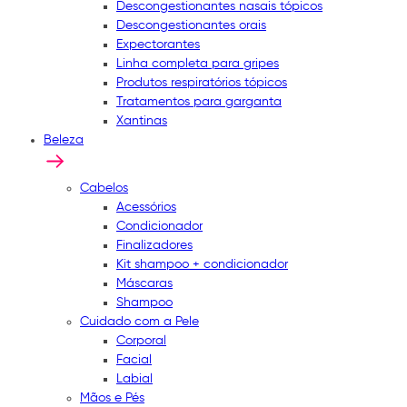
Descongestionantes nasais tópicos
Descongestionantes orais
Expectorantes
Linha completa para gripes
Produtos respiratórios tópicos
Tratamentos para garganta
Xantinas
Beleza
Cabelos
Acessórios
Condicionador
Finalizadores
Kit shampoo + condicionador
Máscaras
Shampoo
Cuidado com a Pele
Corporal
Facial
Labial
Mãos e Pés