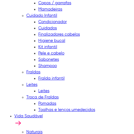
Copos / garrafas
Mamadeiras
Cuidado Infantil
Condicionador
Cuidados
Finalizadores cabelos
Higiene bucal
Kit infantil
Pele e cabelo
Sabonetes
Shampoo
Fraldas
Fralda infantil
Leites
Leites
Troca de Fraldas
Pomadas
Toalhas e lenços umedecidos
Vida Saudável
Naturais