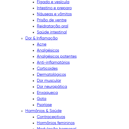
Fígado e vesícula
Intestino e preparo
Náuseas e vômitos
Prisão de ventre
Reidratação oral
Saúde intestinal
Dor & Inflamação
Acne
Analgésicos
Analgésicos potentes
Anti-inflamatórios
Corticoides
Dermatológicos
Dor muscular
Dor neuropática
Enxaqueca
Gota
Psoríase
Hormônios & Saúde
Contraceptivos
Hormônios femininos
Modulação hormonal