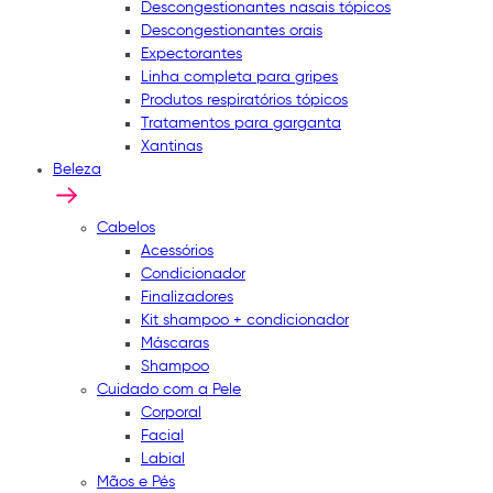
Descongestionantes nasais tópicos
Descongestionantes orais
Expectorantes
Linha completa para gripes
Produtos respiratórios tópicos
Tratamentos para garganta
Xantinas
Beleza
Cabelos
Acessórios
Condicionador
Finalizadores
Kit shampoo + condicionador
Máscaras
Shampoo
Cuidado com a Pele
Corporal
Facial
Labial
Mãos e Pés