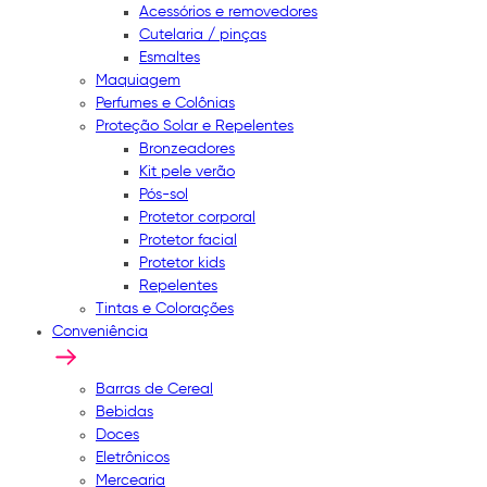
Acessórios e removedores
Cutelaria / pinças
Esmaltes
Maquiagem
Perfumes e Colônias
Proteção Solar e Repelentes
Bronzeadores
Kit pele verão
Pós-sol
Protetor corporal
Protetor facial
Protetor kids
Repelentes
Tintas e Colorações
Conveniência
Barras de Cereal
Bebidas
Doces
Eletrônicos
Mercearia