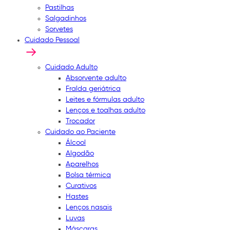
Pastilhas
Salgadinhos
Sorvetes
Cuidado Pessoal
Cuidado Adulto
Absorvente adulto
Fralda geriátrica
Leites e fórmulas adulto
Lenços e toalhas adulto
Trocador
Cuidado ao Paciente
Álcool
Algodão
Aparelhos
Bolsa térmica
Curativos
Hastes
Lenços nasais
Luvas
Máscaras