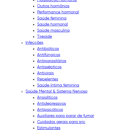
Outros hormônios
Performance hormonal
Saúde feminina
Saúde hormonal
Saúde masculina
Tireoide
Infecções
Antibióticos
Antifúngicos
Antiparasitários
Antissépticos
Antivirais
Repelentes
Saúde íntima feminina
Saúde Mental & Sistema Nervoso
Ansiolíticos
Antidepressivos
Antipsicóticos
Auxiliares para parar de fumar
Cuidados gerais para snc
Estimulantes