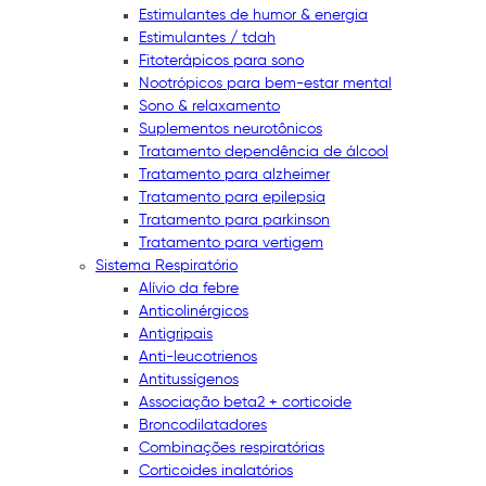
Estimulantes de humor & energia
Estimulantes / tdah
Fitoterápicos para sono
Nootrópicos para bem-estar mental
Sono & relaxamento
Suplementos neurotônicos
Tratamento dependência de álcool
Tratamento para alzheimer
Tratamento para epilepsia
Tratamento para parkinson
Tratamento para vertigem
Sistema Respiratório
Alívio da febre
Anticolinérgicos
Antigripais
Anti-leucotrienos
Antitussígenos
Associação beta2 + corticoide
Broncodilatadores
Combinações respiratórias
Corticoides inalatórios