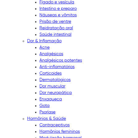
Fígado e vesícula
Intestino e preparo
Náuseas e vômitos
Prisão de ventre
Reidratação oral
Saúde intestinal
Dor & Inflamação
Acne
Analgésicos
Analgésicos potentes
Anti-inflamatórios
Corticoides
Dermatológicos
Dor muscular
Dor neuropática
Enxaqueca
Gota
Psoríase
Hormônios & Saúde
Contraceptivos
Hormônios femininos
Modulação hormonal