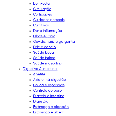
Bem-estar
Circulação
Corticoides
Cuidados pessoais
Curativos
Dor e inflamação
Olhos e visão
Ouvido, nariz e garganta
Pele e cabelo
Saúde bucal
Saúde íntima
Saúde masculina
Digestivo & Intestinal
Apetite
Azia e má digestão
Cólica e espasmos
Controle de peso
Diarreia e intestino
Digestão
Estômago e digestão
Estômago e úlcera