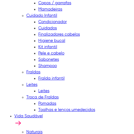
Copos / garrafas
Mamadeiras
Cuidado Infantil
Condicionador
Cuidados
Finalizadores cabelos
Higiene bucal
Kit infantil
Pele e cabelo
Sabonetes
Shampoo
Fraldas
Fralda infantil
Leites
Leites
Troca de Fraldas
Pomadas
Toalhas e lenços umedecidos
Vida Saudável
Naturais