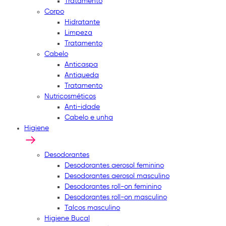
Tratamento
Corpo
Hidratante
Limpeza
Tratamento
Cabelo
Anticaspa
Antiqueda
Tratamento
Nutricosméticos
Anti-idade
Cabelo e unha
Higiene
Desodorantes
Desodorantes aerosol feminino
Desodorantes aerosol masculino
Desodorantes roll-on feminino
Desodorantes roll-on masculino
Talcos masculino
Higiene Bucal