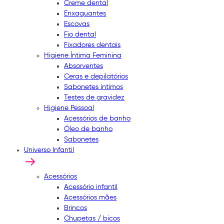
Creme dental
Enxaguantes
Escovas
Fio dental
Fixadores dentais
Higiene Íntima Feminina
Absorventes
Ceras e depilatórios
Sabonetes íntimos
Testes de gravidez
Higiene Pessoal
Acessórios de banho
Óleo de banho
Sabonetes
Universo Infantil
Acessórios
Acessório infantil
Acessórios mães
Brincos
Chupetas / bicos