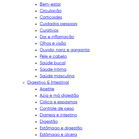
Bem-estar
Circulação
Corticoides
Cuidados pessoais
Curativos
Dor e inflamação
Olhos e visão
Ouvido, nariz e garganta
Pele e cabelo
Saúde bucal
Saúde íntima
Saúde masculina
Digestivo & Intestinal
Apetite
Azia e má digestão
Cólica e espasmos
Controle de peso
Diarreia e intestino
Digestão
Estômago e digestão
Estômago e úlcera