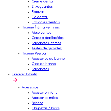
Creme dental
Enxaguantes
Escovas
Fio dental
Fixadores dentais
Higiene Íntima Feminina
Absorventes
Ceras e depilatórios
Sabonetes íntimos
Testes de gravidez
Higiene Pessoal
Acessórios de banho
Óleo de banho
Sabonetes
Universo Infantil
Acessórios
Acessório infantil
Acessórios mães
Brincos
Chupetas / bicos