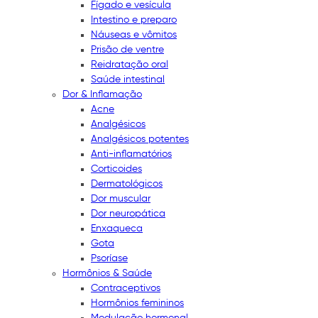
Fígado e vesícula
Intestino e preparo
Náuseas e vômitos
Prisão de ventre
Reidratação oral
Saúde intestinal
Dor & Inflamação
Acne
Analgésicos
Analgésicos potentes
Anti-inflamatórios
Corticoides
Dermatológicos
Dor muscular
Dor neuropática
Enxaqueca
Gota
Psoríase
Hormônios & Saúde
Contraceptivos
Hormônios femininos
Modulação hormonal