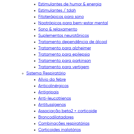
Estimulantes de humor & energia
Estimulantes / tdah
Fitoterápicos para sono
Nootrópicos para bem-estar mental
Sono & relaxamento
Suplementos neurotônicos
Tratamento dependência de álcool
Tratamento para alzheimer
Tratamento para epilepsia
Tratamento para parkinson
Tratamento para vertigem
Sistema Respiratório
Alívio da febre
Anticolinérgicos
Antigripais
Anti-leucotrienos
Antitussígenos
Associação beta2 + corticoide
Broncodilatadores
Combinações respiratórias
Corticoides inalatórios