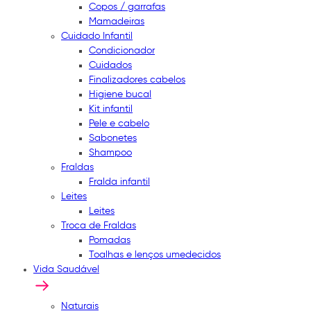
Copos / garrafas
Mamadeiras
Cuidado Infantil
Condicionador
Cuidados
Finalizadores cabelos
Higiene bucal
Kit infantil
Pele e cabelo
Sabonetes
Shampoo
Fraldas
Fralda infantil
Leites
Leites
Troca de Fraldas
Pomadas
Toalhas e lenços umedecidos
Vida Saudável
Naturais