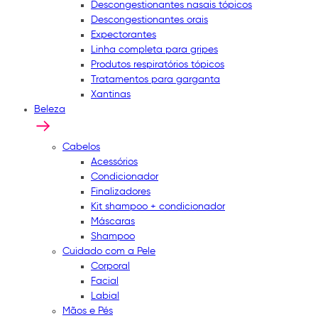
Descongestionantes nasais tópicos
Descongestionantes orais
Expectorantes
Linha completa para gripes
Produtos respiratórios tópicos
Tratamentos para garganta
Xantinas
Beleza
Cabelos
Acessórios
Condicionador
Finalizadores
Kit shampoo + condicionador
Máscaras
Shampoo
Cuidado com a Pele
Corporal
Facial
Labial
Mãos e Pés