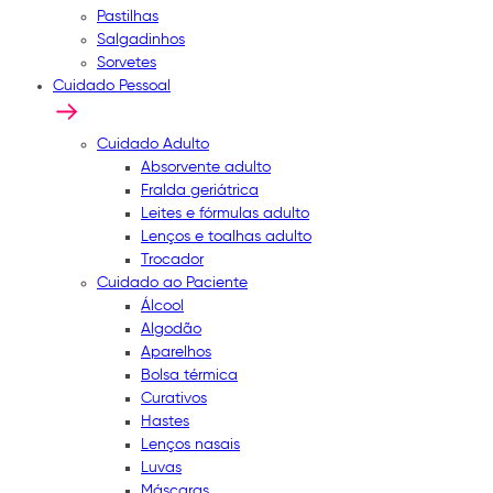
Pastilhas
Salgadinhos
Sorvetes
Cuidado Pessoal
Cuidado Adulto
Absorvente adulto
Fralda geriátrica
Leites e fórmulas adulto
Lenços e toalhas adulto
Trocador
Cuidado ao Paciente
Álcool
Algodão
Aparelhos
Bolsa térmica
Curativos
Hastes
Lenços nasais
Luvas
Máscaras