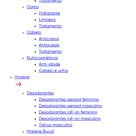
Tratamento
Corpo
Hidratante
Limpeza
Tratamento
Cabelo
Anticaspa
Antiqueda
Tratamento
Nutricosméticos
Anti-idade
Cabelo e unha
Higiene
Desodorantes
Desodorantes aerosol feminino
Desodorantes aerosol masculino
Desodorantes roll-on feminino
Desodorantes roll-on masculino
Talcos masculino
Higiene Bucal