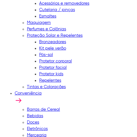
Acessórios e removedores
Cutelaria / pinças
Esmaltes
Maquiagem
Perfumes e Colônias
Proteção Solar e Repelentes
Bronzeadores
Kit pele verão
Pós-sol
Protetor corporal
Protetor facial
Protetor kids
Repelentes
Tintas e Colorações
Conveniência
Barras de Cereal
Bebidas
Doces
Eletrônicos
Mercearia