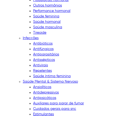
Outros hormônios
Performance hormonal
Saúde feminina
Saúde hormonal
Saúde masculina
Tireoide
Infecções
Antibióticos
Antifúngicos
Antiparasitários
Antissépticos
Antivirais
Repelentes
Saúde íntima feminina
Saúde Mental & Sistema Nervoso
Ansiolíticos
Antidepressivos
Antipsicóticos
Auxiliares para parar de fumar
Cuidados gerais para snc
Estimulantes