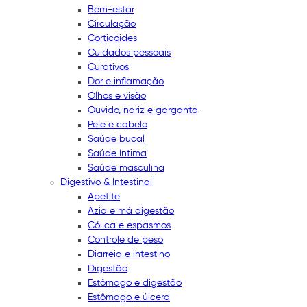
Bem-estar
Circulação
Corticoides
Cuidados pessoais
Curativos
Dor e inflamação
Olhos e visão
Ouvido, nariz e garganta
Pele e cabelo
Saúde bucal
Saúde íntima
Saúde masculina
Digestivo & Intestinal
Apetite
Azia e má digestão
Cólica e espasmos
Controle de peso
Diarreia e intestino
Digestão
Estômago e digestão
Estômago e úlcera