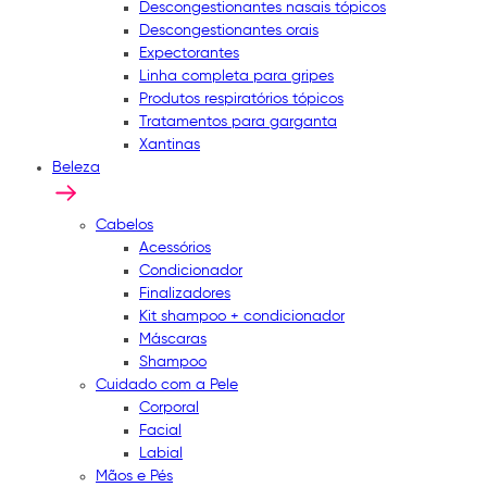
Descongestionantes nasais tópicos
Descongestionantes orais
Expectorantes
Linha completa para gripes
Produtos respiratórios tópicos
Tratamentos para garganta
Xantinas
Beleza
Cabelos
Acessórios
Condicionador
Finalizadores
Kit shampoo + condicionador
Máscaras
Shampoo
Cuidado com a Pele
Corporal
Facial
Labial
Mãos e Pés