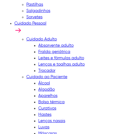
Pastilhas
Salgadinhos
Sorvetes
Cuidado Pessoal
Cuidado Adulto
Absorvente adulto
Fralda geriátrica
Leites e fórmulas adulto
Lenços e toalhas adulto
Trocador
Cuidado ao Paciente
Álcool
Algodão
Aparelhos
Bolsa térmica
Curativos
Hastes
Lenços nasais
Luvas
Máscaras