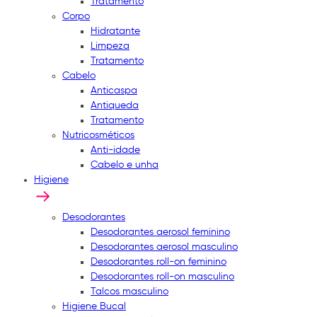
Tratamento
Corpo
Hidratante
Limpeza
Tratamento
Cabelo
Anticaspa
Antiqueda
Tratamento
Nutricosméticos
Anti-idade
Cabelo e unha
Higiene
Desodorantes
Desodorantes aerosol feminino
Desodorantes aerosol masculino
Desodorantes roll-on feminino
Desodorantes roll-on masculino
Talcos masculino
Higiene Bucal