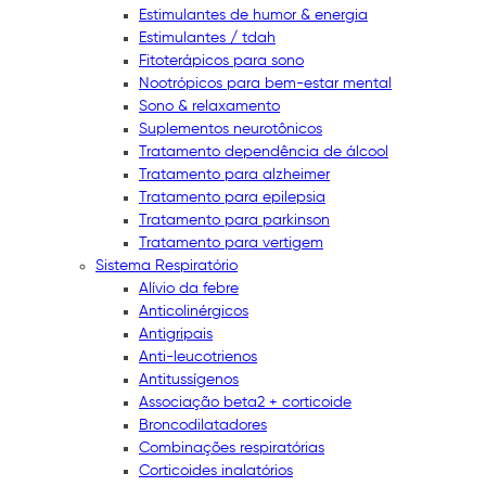
Estimulantes de humor & energia
Estimulantes / tdah
Fitoterápicos para sono
Nootrópicos para bem-estar mental
Sono & relaxamento
Suplementos neurotônicos
Tratamento dependência de álcool
Tratamento para alzheimer
Tratamento para epilepsia
Tratamento para parkinson
Tratamento para vertigem
Sistema Respiratório
Alívio da febre
Anticolinérgicos
Antigripais
Anti-leucotrienos
Antitussígenos
Associação beta2 + corticoide
Broncodilatadores
Combinações respiratórias
Corticoides inalatórios