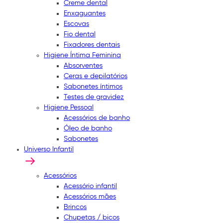
Creme dental
Enxaguantes
Escovas
Fio dental
Fixadores dentais
Higiene Íntima Feminina
Absorventes
Ceras e depilatórios
Sabonetes íntimos
Testes de gravidez
Higiene Pessoal
Acessórios de banho
Óleo de banho
Sabonetes
Universo Infantil
Acessórios
Acessório infantil
Acessórios mães
Brincos
Chupetas / bicos