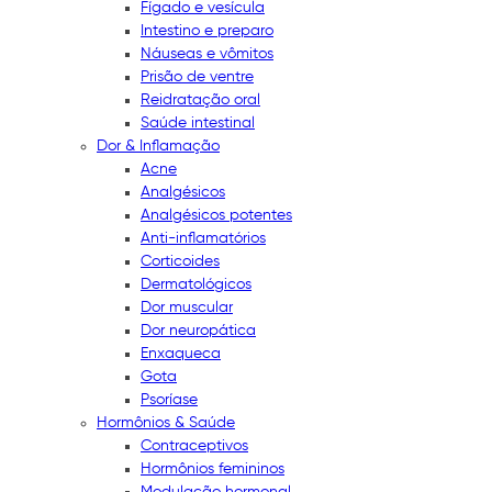
Fígado e vesícula
Intestino e preparo
Náuseas e vômitos
Prisão de ventre
Reidratação oral
Saúde intestinal
Dor & Inflamação
Acne
Analgésicos
Analgésicos potentes
Anti-inflamatórios
Corticoides
Dermatológicos
Dor muscular
Dor neuropática
Enxaqueca
Gota
Psoríase
Hormônios & Saúde
Contraceptivos
Hormônios femininos
Modulação hormonal