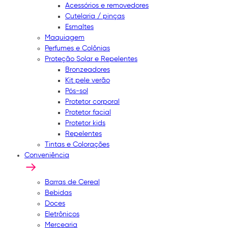
Acessórios e removedores
Cutelaria / pinças
Esmaltes
Maquiagem
Perfumes e Colônias
Proteção Solar e Repelentes
Bronzeadores
Kit pele verão
Pós-sol
Protetor corporal
Protetor facial
Protetor kids
Repelentes
Tintas e Colorações
Conveniência
Barras de Cereal
Bebidas
Doces
Eletrônicos
Mercearia