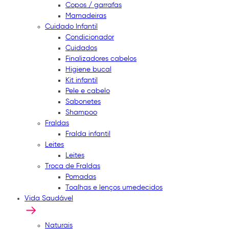
Copos / garrafas
Mamadeiras
Cuidado Infantil
Condicionador
Cuidados
Finalizadores cabelos
Higiene bucal
Kit infantil
Pele e cabelo
Sabonetes
Shampoo
Fraldas
Fralda infantil
Leites
Leites
Troca de Fraldas
Pomadas
Toalhas e lenços umedecidos
Vida Saudável
Naturais