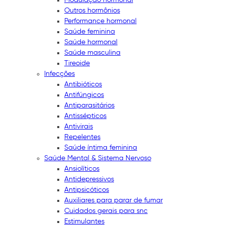
Outros hormônios
Performance hormonal
Saúde feminina
Saúde hormonal
Saúde masculina
Tireoide
Infecções
Antibióticos
Antifúngicos
Antiparasitários
Antissépticos
Antivirais
Repelentes
Saúde íntima feminina
Saúde Mental & Sistema Nervoso
Ansiolíticos
Antidepressivos
Antipsicóticos
Auxiliares para parar de fumar
Cuidados gerais para snc
Estimulantes