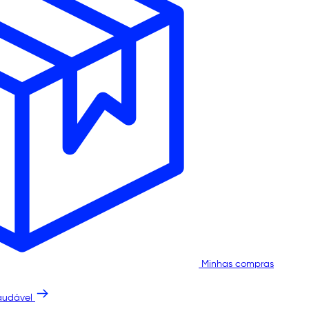
Minhas compras
audável