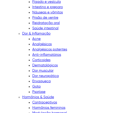
Fígado e vesícula
Intestino e preparo
Náuseas e vômitos
Prisão de ventre
Reidratação oral
Saúde intestinal
Dor & Inflamação
Acne
Analgésicos
Analgésicos potentes
Anti-inflamatórios
Corticoides
Dermatológicos
Dor muscular
Dor neuropática
Enxaqueca
Gota
Psoríase
Hormônios & Saúde
Contraceptivos
Hormônios femininos
Modulação hormonal