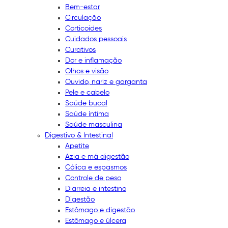
Bem-estar
Circulação
Corticoides
Cuidados pessoais
Curativos
Dor e inflamação
Olhos e visão
Ouvido, nariz e garganta
Pele e cabelo
Saúde bucal
Saúde íntima
Saúde masculina
Digestivo & Intestinal
Apetite
Azia e má digestão
Cólica e espasmos
Controle de peso
Diarreia e intestino
Digestão
Estômago e digestão
Estômago e úlcera