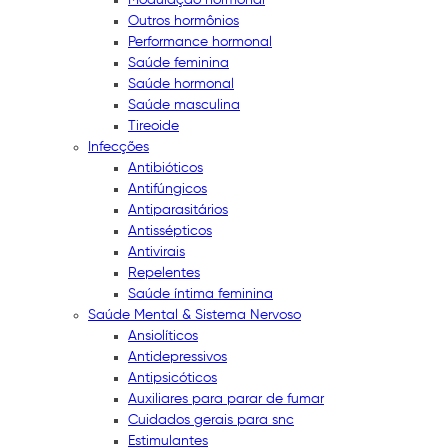
Outros hormônios
Performance hormonal
Saúde feminina
Saúde hormonal
Saúde masculina
Tireoide
Infecções
Antibióticos
Antifúngicos
Antiparasitários
Antissépticos
Antivirais
Repelentes
Saúde íntima feminina
Saúde Mental & Sistema Nervoso
Ansiolíticos
Antidepressivos
Antipsicóticos
Auxiliares para parar de fumar
Cuidados gerais para snc
Estimulantes