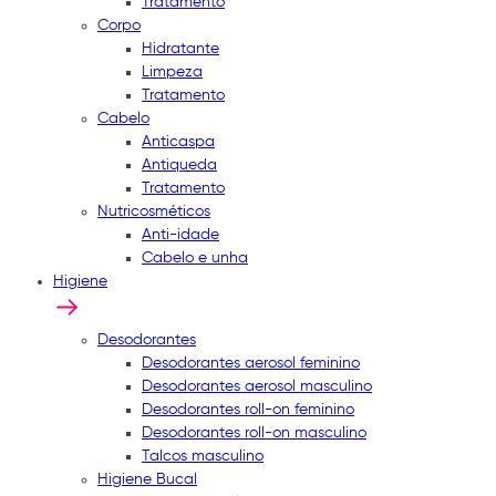
Tratamento
Corpo
Hidratante
Limpeza
Tratamento
Cabelo
Anticaspa
Antiqueda
Tratamento
Nutricosméticos
Anti-idade
Cabelo e unha
Higiene
Desodorantes
Desodorantes aerosol feminino
Desodorantes aerosol masculino
Desodorantes roll-on feminino
Desodorantes roll-on masculino
Talcos masculino
Higiene Bucal