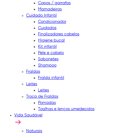
Copos / garrafas
Mamadeiras
Cuidado Infantil
Condicionador
Cuidados
Finalizadores cabelos
Higiene bucal
Kit infantil
Pele e cabelo
Sabonetes
Shampoo
Fraldas
Fralda infantil
Leites
Leites
Troca de Fraldas
Pomadas
Toalhas e lenços umedecidos
Vida Saudável
Naturais