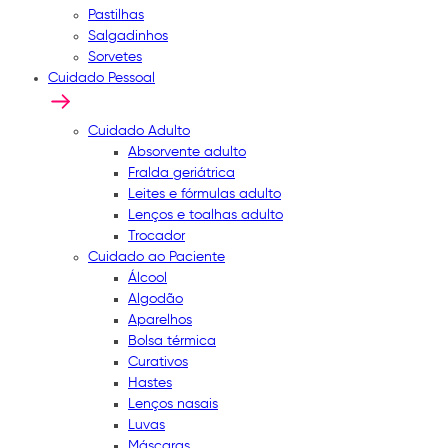
Pastilhas
Salgadinhos
Sorvetes
Cuidado Pessoal
Cuidado Adulto
Absorvente adulto
Fralda geriátrica
Leites e fórmulas adulto
Lenços e toalhas adulto
Trocador
Cuidado ao Paciente
Álcool
Algodão
Aparelhos
Bolsa térmica
Curativos
Hastes
Lenços nasais
Luvas
Máscaras