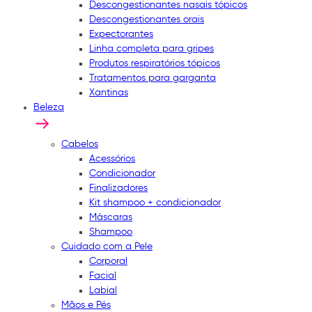
Descongestionantes nasais tópicos
Descongestionantes orais
Expectorantes
Linha completa para gripes
Produtos respiratórios tópicos
Tratamentos para garganta
Xantinas
Beleza
Cabelos
Acessórios
Condicionador
Finalizadores
Kit shampoo + condicionador
Máscaras
Shampoo
Cuidado com a Pele
Corporal
Facial
Labial
Mãos e Pés