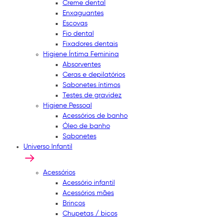
Creme dental
Enxaguantes
Escovas
Fio dental
Fixadores dentais
Higiene Íntima Feminina
Absorventes
Ceras e depilatórios
Sabonetes íntimos
Testes de gravidez
Higiene Pessoal
Acessórios de banho
Óleo de banho
Sabonetes
Universo Infantil
Acessórios
Acessório infantil
Acessórios mães
Brincos
Chupetas / bicos