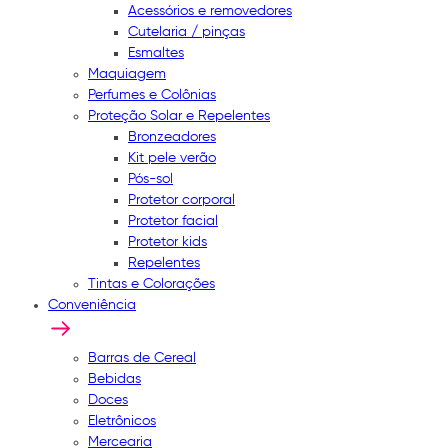
Acessórios e removedores
Cutelaria / pinças
Esmaltes
Maquiagem
Perfumes e Colônias
Proteção Solar e Repelentes
Bronzeadores
Kit pele verão
Pós-sol
Protetor corporal
Protetor facial
Protetor kids
Repelentes
Tintas e Colorações
Conveniência
Barras de Cereal
Bebidas
Doces
Eletrônicos
Mercearia