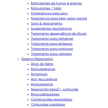
Estimulantes de humor & energia
Estimulantes / tdah
Fitoterápicos para sono
Nootrópicos para bem-estar mental
Sono & relaxamento
Suplementos neurotônicos
Tratamento dependência de álcool
Tratamento para alzheimer
Tratamento para epilepsia
Tratamento para parkinson
Tratamento para vertigem
Sistema Respiratório
Alívio da febre
Anticolinérgicos
Antigripais
Anti-leucotrienos
Antitussígenos
Associação beta2 + corticoide
Broncodilatadores
Combinações respiratórias
Corticoides inalatórios