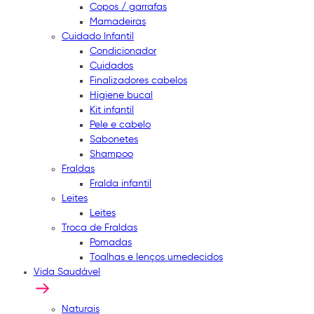
Copos / garrafas
Mamadeiras
Cuidado Infantil
Condicionador
Cuidados
Finalizadores cabelos
Higiene bucal
Kit infantil
Pele e cabelo
Sabonetes
Shampoo
Fraldas
Fralda infantil
Leites
Leites
Troca de Fraldas
Pomadas
Toalhas e lenços umedecidos
Vida Saudável
Naturais