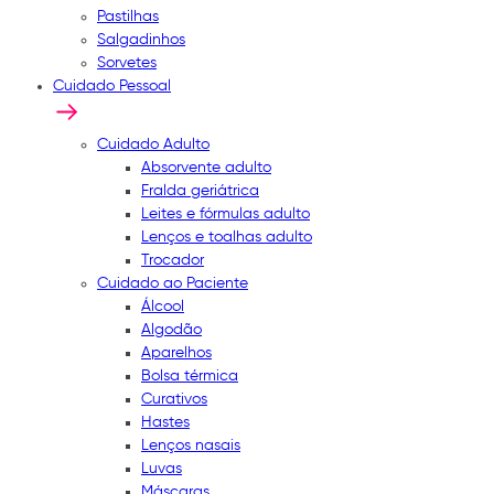
Pastilhas
Salgadinhos
Sorvetes
Cuidado Pessoal
Cuidado Adulto
Absorvente adulto
Fralda geriátrica
Leites e fórmulas adulto
Lenços e toalhas adulto
Trocador
Cuidado ao Paciente
Álcool
Algodão
Aparelhos
Bolsa térmica
Curativos
Hastes
Lenços nasais
Luvas
Máscaras