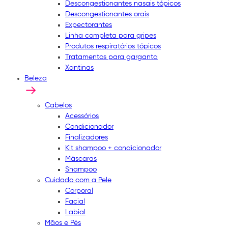
Descongestionantes nasais tópicos
Descongestionantes orais
Expectorantes
Linha completa para gripes
Produtos respiratórios tópicos
Tratamentos para garganta
Xantinas
Beleza
Cabelos
Acessórios
Condicionador
Finalizadores
Kit shampoo + condicionador
Máscaras
Shampoo
Cuidado com a Pele
Corporal
Facial
Labial
Mãos e Pés