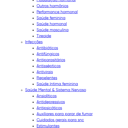
Outros hormônios
Performance hormonal
Saúde feminina
Saúde hormonal
Saúde masculina
Tireoide
Infecções
Antibióticos
Antifúngicos
Antiparasitários
Antissépticos
Antivirais
Repelentes
Saúde íntima feminina
Saúde Mental & Sistema Nervoso
Ansiolíticos
Antidepressivos
Antipsicóticos
Auxiliares para parar de fumar
Cuidados gerais para snc
Estimulantes