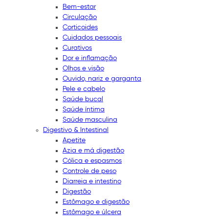
Bem-estar
Circulação
Corticoides
Cuidados pessoais
Curativos
Dor e inflamação
Olhos e visão
Ouvido, nariz e garganta
Pele e cabelo
Saúde bucal
Saúde íntima
Saúde masculina
Digestivo & Intestinal
Apetite
Azia e má digestão
Cólica e espasmos
Controle de peso
Diarreia e intestino
Digestão
Estômago e digestão
Estômago e úlcera