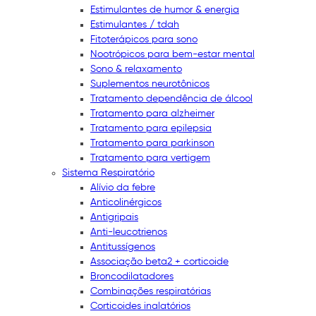
Estimulantes de humor & energia
Estimulantes / tdah
Fitoterápicos para sono
Nootrópicos para bem-estar mental
Sono & relaxamento
Suplementos neurotônicos
Tratamento dependência de álcool
Tratamento para alzheimer
Tratamento para epilepsia
Tratamento para parkinson
Tratamento para vertigem
Sistema Respiratório
Alívio da febre
Anticolinérgicos
Antigripais
Anti-leucotrienos
Antitussígenos
Associação beta2 + corticoide
Broncodilatadores
Combinações respiratórias
Corticoides inalatórios