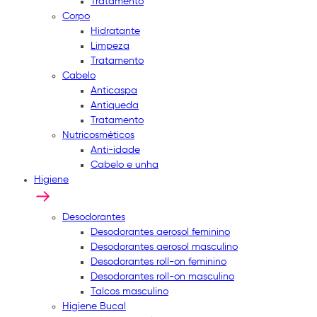
Tratamento
Corpo
Hidratante
Limpeza
Tratamento
Cabelo
Anticaspa
Antiqueda
Tratamento
Nutricosméticos
Anti-idade
Cabelo e unha
Higiene
Desodorantes
Desodorantes aerosol feminino
Desodorantes aerosol masculino
Desodorantes roll-on feminino
Desodorantes roll-on masculino
Talcos masculino
Higiene Bucal