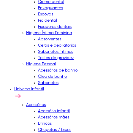
Creme dental
Enxaguantes
Escovas
Fio dental
Fixadores dentais
Higiene Íntima Feminina
Absorventes
Ceras e depilatórios
Sabonetes íntimos
Testes de gravidez
Higiene Pessoal
Acessórios de banho
Óleo de banho
Sabonetes
Universo Infantil
Acessórios
Acessório infantil
Acessórios mães
Brincos
Chupetas / bicos