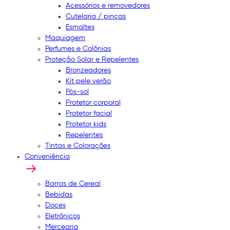
Acessórios e removedores
Cutelaria / pinças
Esmaltes
Maquiagem
Perfumes e Colônias
Proteção Solar e Repelentes
Bronzeadores
Kit pele verão
Pós-sol
Protetor corporal
Protetor facial
Protetor kids
Repelentes
Tintas e Colorações
Conveniência
Barras de Cereal
Bebidas
Doces
Eletrônicos
Mercearia