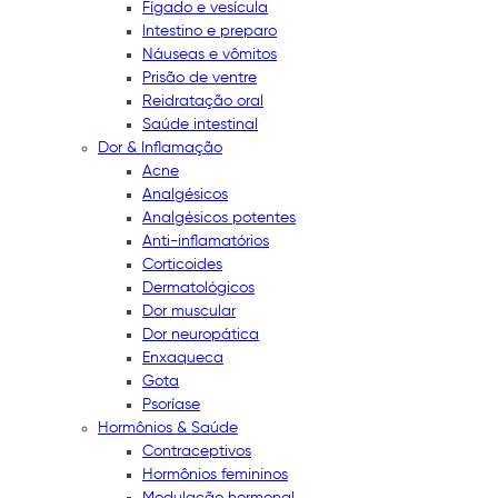
Fígado e vesícula
Intestino e preparo
Náuseas e vômitos
Prisão de ventre
Reidratação oral
Saúde intestinal
Dor & Inflamação
Acne
Analgésicos
Analgésicos potentes
Anti-inflamatórios
Corticoides
Dermatológicos
Dor muscular
Dor neuropática
Enxaqueca
Gota
Psoríase
Hormônios & Saúde
Contraceptivos
Hormônios femininos
Modulação hormonal