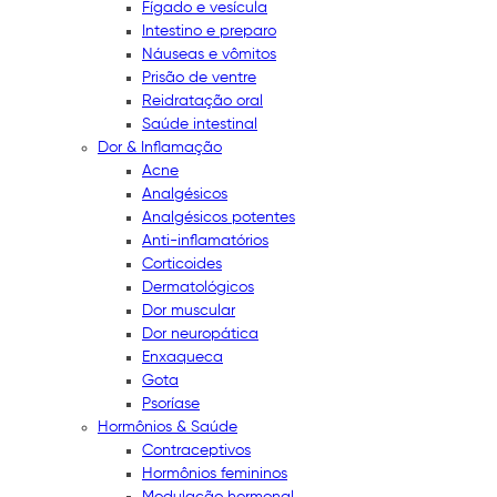
Fígado e vesícula
Intestino e preparo
Náuseas e vômitos
Prisão de ventre
Reidratação oral
Saúde intestinal
Dor & Inflamação
Acne
Analgésicos
Analgésicos potentes
Anti-inflamatórios
Corticoides
Dermatológicos
Dor muscular
Dor neuropática
Enxaqueca
Gota
Psoríase
Hormônios & Saúde
Contraceptivos
Hormônios femininos
Modulação hormonal