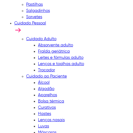
Pastilhas
Salgadinhos
Sorvetes
Cuidado Pessoal
Cuidado Adulto
Absorvente adulto
Fralda geriátrica
Leites e fórmulas adulto
Lenços e toalhas adulto
Trocador
Cuidado ao Paciente
Álcool
Algodão
Aparelhos
Bolsa térmica
Curativos
Hastes
Lenços nasais
Luvas
Máscaras