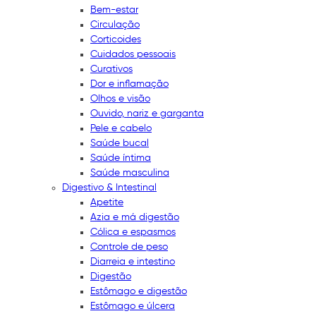
Bem-estar
Circulação
Corticoides
Cuidados pessoais
Curativos
Dor e inflamação
Olhos e visão
Ouvido, nariz e garganta
Pele e cabelo
Saúde bucal
Saúde íntima
Saúde masculina
Digestivo & Intestinal
Apetite
Azia e má digestão
Cólica e espasmos
Controle de peso
Diarreia e intestino
Digestão
Estômago e digestão
Estômago e úlcera