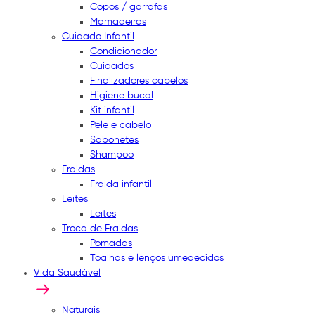
Copos / garrafas
Mamadeiras
Cuidado Infantil
Condicionador
Cuidados
Finalizadores cabelos
Higiene bucal
Kit infantil
Pele e cabelo
Sabonetes
Shampoo
Fraldas
Fralda infantil
Leites
Leites
Troca de Fraldas
Pomadas
Toalhas e lenços umedecidos
Vida Saudável
Naturais