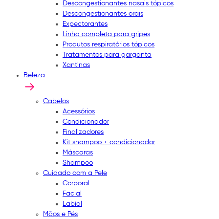
Descongestionantes nasais tópicos
Descongestionantes orais
Expectorantes
Linha completa para gripes
Produtos respiratórios tópicos
Tratamentos para garganta
Xantinas
Beleza
Cabelos
Acessórios
Condicionador
Finalizadores
Kit shampoo + condicionador
Máscaras
Shampoo
Cuidado com a Pele
Corporal
Facial
Labial
Mãos e Pés