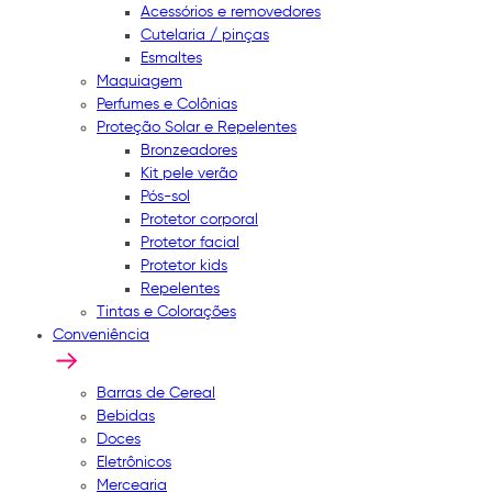
Acessórios e removedores
Cutelaria / pinças
Esmaltes
Maquiagem
Perfumes e Colônias
Proteção Solar e Repelentes
Bronzeadores
Kit pele verão
Pós-sol
Protetor corporal
Protetor facial
Protetor kids
Repelentes
Tintas e Colorações
Conveniência
Barras de Cereal
Bebidas
Doces
Eletrônicos
Mercearia