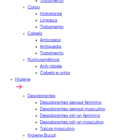
Tratamento
Corpo
Hidratante
Limpeza
Tratamento
Cabelo
Anticaspa
Antiqueda
Tratamento
Nutricosméticos
Anti-idade
Cabelo e unha
Higiene
Desodorantes
Desodorantes aerosol feminino
Desodorantes aerosol masculino
Desodorantes roll-on feminino
Desodorantes roll-on masculino
Talcos masculino
Higiene Bucal