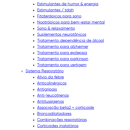
Estimulantes de humor & energia
Estimulantes / tdah
Fitoterápicos para sono
Nootrópicos para bem-estar mental
Sono & relaxamento
Suplementos neurotônicos
Tratamento dependência de álcool
Tratamento para alzheimer
Tratamento para epilepsia
Tratamento para parkinson
Tratamento para vertigem
Sistema Respiratório
Alívio da febre
Anticolinérgicos
Antigripais
Anti-leucotrienos
Antitussígenos
Associação beta2 + corticoide
Broncodilatadores
Combinações respiratórias
Corticoides inalatórios