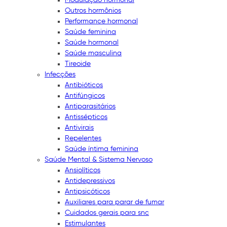
Outros hormônios
Performance hormonal
Saúde feminina
Saúde hormonal
Saúde masculina
Tireoide
Infecções
Antibióticos
Antifúngicos
Antiparasitários
Antissépticos
Antivirais
Repelentes
Saúde íntima feminina
Saúde Mental & Sistema Nervoso
Ansiolíticos
Antidepressivos
Antipsicóticos
Auxiliares para parar de fumar
Cuidados gerais para snc
Estimulantes