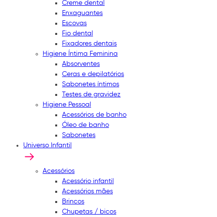
Creme dental
Enxaguantes
Escovas
Fio dental
Fixadores dentais
Higiene Íntima Feminina
Absorventes
Ceras e depilatórios
Sabonetes íntimos
Testes de gravidez
Higiene Pessoal
Acessórios de banho
Óleo de banho
Sabonetes
Universo Infantil
Acessórios
Acessório infantil
Acessórios mães
Brincos
Chupetas / bicos