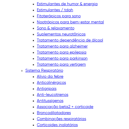
Estimulantes de humor & energia
Estimulantes / tdah
Fitoterápicos para sono
Nootrópicos para bem-estar mental
Sono & relaxamento
Suplementos neurotônicos
Tratamento dependência de álcool
Tratamento para alzheimer
Tratamento para epilepsia
Tratamento para parkinson
Tratamento para vertigem
Sistema Respiratório
Alívio da febre
Anticolinérgicos
Antigripais
Anti-leucotrienos
Antitussígenos
Associação beta2 + corticoide
Broncodilatadores
Combinações respiratórias
Corticoides inalatórios