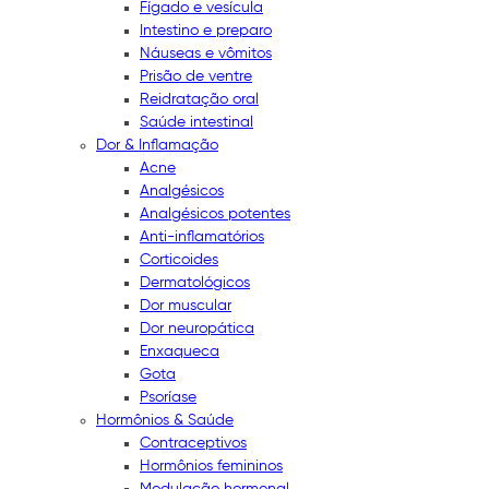
Fígado e vesícula
Intestino e preparo
Náuseas e vômitos
Prisão de ventre
Reidratação oral
Saúde intestinal
Dor & Inflamação
Acne
Analgésicos
Analgésicos potentes
Anti-inflamatórios
Corticoides
Dermatológicos
Dor muscular
Dor neuropática
Enxaqueca
Gota
Psoríase
Hormônios & Saúde
Contraceptivos
Hormônios femininos
Modulação hormonal