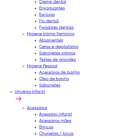
Creme dental
Enxaguantes
Escovas
Fio dental
Fixadores dentais
Higiene Íntima Feminina
Absorventes
Ceras e depilatórios
Sabonetes íntimos
Testes de gravidez
Higiene Pessoal
Acessórios de banho
Óleo de banho
Sabonetes
Universo Infantil
Acessórios
Acessório infantil
Acessórios mães
Brincos
Chupetas / bicos