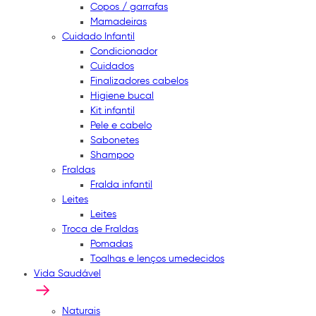
Copos / garrafas
Mamadeiras
Cuidado Infantil
Condicionador
Cuidados
Finalizadores cabelos
Higiene bucal
Kit infantil
Pele e cabelo
Sabonetes
Shampoo
Fraldas
Fralda infantil
Leites
Leites
Troca de Fraldas
Pomadas
Toalhas e lenços umedecidos
Vida Saudável
Naturais