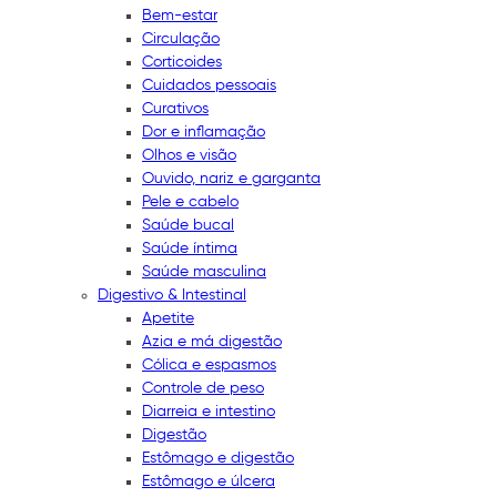
Bem-estar
Circulação
Corticoides
Cuidados pessoais
Curativos
Dor e inflamação
Olhos e visão
Ouvido, nariz e garganta
Pele e cabelo
Saúde bucal
Saúde íntima
Saúde masculina
Digestivo & Intestinal
Apetite
Azia e má digestão
Cólica e espasmos
Controle de peso
Diarreia e intestino
Digestão
Estômago e digestão
Estômago e úlcera