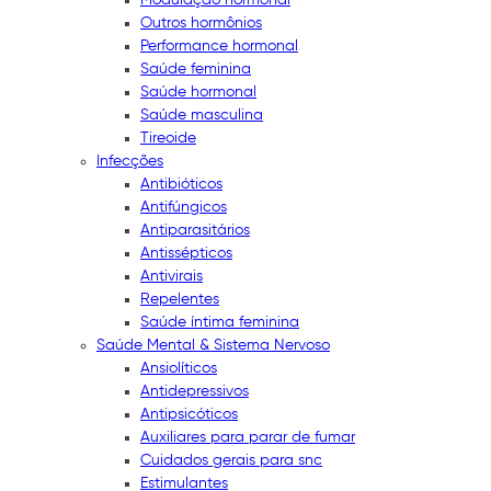
Outros hormônios
Performance hormonal
Saúde feminina
Saúde hormonal
Saúde masculina
Tireoide
Infecções
Antibióticos
Antifúngicos
Antiparasitários
Antissépticos
Antivirais
Repelentes
Saúde íntima feminina
Saúde Mental & Sistema Nervoso
Ansiolíticos
Antidepressivos
Antipsicóticos
Auxiliares para parar de fumar
Cuidados gerais para snc
Estimulantes