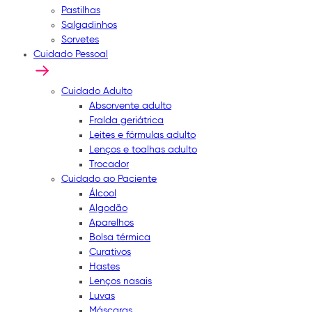
Pastilhas
Salgadinhos
Sorvetes
Cuidado Pessoal
Cuidado Adulto
Absorvente adulto
Fralda geriátrica
Leites e fórmulas adulto
Lenços e toalhas adulto
Trocador
Cuidado ao Paciente
Álcool
Algodão
Aparelhos
Bolsa térmica
Curativos
Hastes
Lenços nasais
Luvas
Máscaras