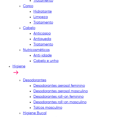
Tratamento
Corpo
Hidratante
Limpeza
Tratamento
Cabelo
Anticaspa
Antiqueda
Tratamento
Nutricosméticos
Anti-idade
Cabelo e unha
Higiene
Desodorantes
Desodorantes aerosol feminino
Desodorantes aerosol masculino
Desodorantes roll-on feminino
Desodorantes roll-on masculino
Talcos masculino
Higiene Bucal