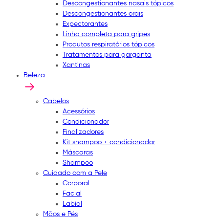
Descongestionantes nasais tópicos
Descongestionantes orais
Expectorantes
Linha completa para gripes
Produtos respiratórios tópicos
Tratamentos para garganta
Xantinas
Beleza
Cabelos
Acessórios
Condicionador
Finalizadores
Kit shampoo + condicionador
Máscaras
Shampoo
Cuidado com a Pele
Corporal
Facial
Labial
Mãos e Pés