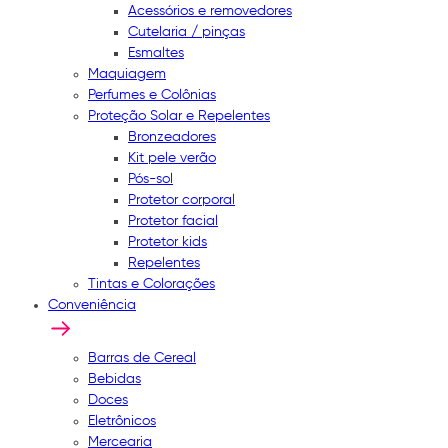
Acessórios e removedores
Cutelaria / pinças
Esmaltes
Maquiagem
Perfumes e Colônias
Proteção Solar e Repelentes
Bronzeadores
Kit pele verão
Pós-sol
Protetor corporal
Protetor facial
Protetor kids
Repelentes
Tintas e Colorações
Conveniência
Barras de Cereal
Bebidas
Doces
Eletrônicos
Mercearia