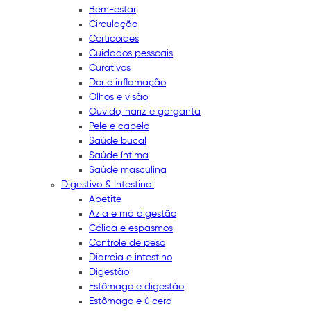
Bem-estar
Circulação
Corticoides
Cuidados pessoais
Curativos
Dor e inflamação
Olhos e visão
Ouvido, nariz e garganta
Pele e cabelo
Saúde bucal
Saúde íntima
Saúde masculina
Digestivo & Intestinal
Apetite
Azia e má digestão
Cólica e espasmos
Controle de peso
Diarreia e intestino
Digestão
Estômago e digestão
Estômago e úlcera