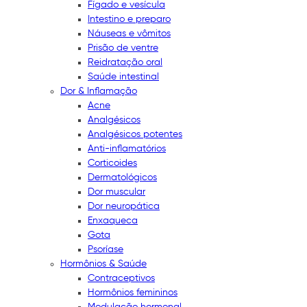
Fígado e vesícula
Intestino e preparo
Náuseas e vômitos
Prisão de ventre
Reidratação oral
Saúde intestinal
Dor & Inflamação
Acne
Analgésicos
Analgésicos potentes
Anti-inflamatórios
Corticoides
Dermatológicos
Dor muscular
Dor neuropática
Enxaqueca
Gota
Psoríase
Hormônios & Saúde
Contraceptivos
Hormônios femininos
Modulação hormonal