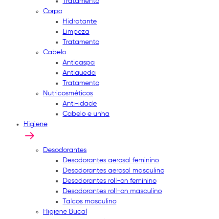
Tratamento
Corpo
Hidratante
Limpeza
Tratamento
Cabelo
Anticaspa
Antiqueda
Tratamento
Nutricosméticos
Anti-idade
Cabelo e unha
Higiene
Desodorantes
Desodorantes aerosol feminino
Desodorantes aerosol masculino
Desodorantes roll-on feminino
Desodorantes roll-on masculino
Talcos masculino
Higiene Bucal