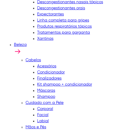
Descongestionantes nasais tópicos
Descongestionantes orais
Expectorantes
Linha completa para gripes
Produtos respiratórios tópicos
Tratamentos para garganta
Xantinas
Beleza
Cabelos
Acessórios
Condicionador
Finalizadores
Kit shampoo + condicionador
Máscaras
Shampoo
Cuidado com a Pele
Corporal
Facial
Labial
Mãos e Pés