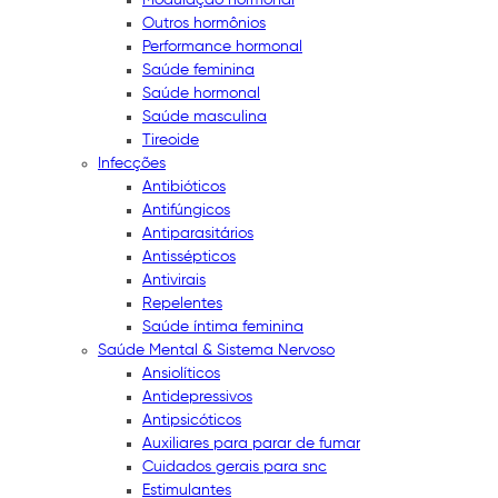
Outros hormônios
Performance hormonal
Saúde feminina
Saúde hormonal
Saúde masculina
Tireoide
Infecções
Antibióticos
Antifúngicos
Antiparasitários
Antissépticos
Antivirais
Repelentes
Saúde íntima feminina
Saúde Mental & Sistema Nervoso
Ansiolíticos
Antidepressivos
Antipsicóticos
Auxiliares para parar de fumar
Cuidados gerais para snc
Estimulantes