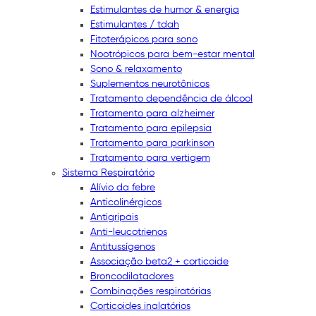
Estimulantes de humor & energia
Estimulantes / tdah
Fitoterápicos para sono
Nootrópicos para bem-estar mental
Sono & relaxamento
Suplementos neurotônicos
Tratamento dependência de álcool
Tratamento para alzheimer
Tratamento para epilepsia
Tratamento para parkinson
Tratamento para vertigem
Sistema Respiratório
Alívio da febre
Anticolinérgicos
Antigripais
Anti-leucotrienos
Antitussígenos
Associação beta2 + corticoide
Broncodilatadores
Combinações respiratórias
Corticoides inalatórios