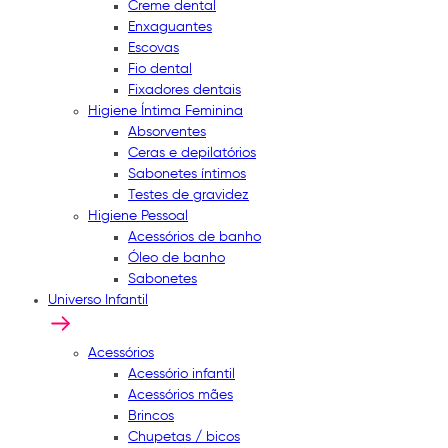
Creme dental
Enxaguantes
Escovas
Fio dental
Fixadores dentais
Higiene Íntima Feminina
Absorventes
Ceras e depilatórios
Sabonetes íntimos
Testes de gravidez
Higiene Pessoal
Acessórios de banho
Óleo de banho
Sabonetes
Universo Infantil
Acessórios
Acessório infantil
Acessórios mães
Brincos
Chupetas / bicos