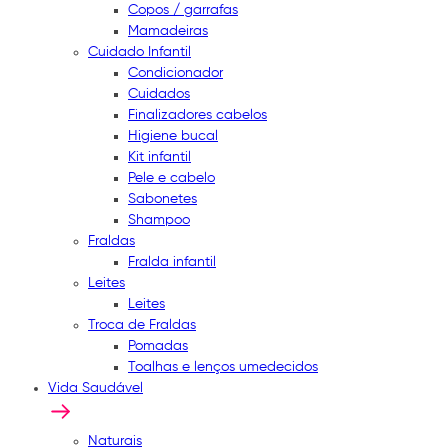
Copos / garrafas
Mamadeiras
Cuidado Infantil
Condicionador
Cuidados
Finalizadores cabelos
Higiene bucal
Kit infantil
Pele e cabelo
Sabonetes
Shampoo
Fraldas
Fralda infantil
Leites
Leites
Troca de Fraldas
Pomadas
Toalhas e lenços umedecidos
Vida Saudável
Naturais