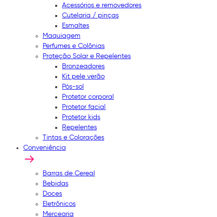
Acessórios e removedores
Cutelaria / pinças
Esmaltes
Maquiagem
Perfumes e Colônias
Proteção Solar e Repelentes
Bronzeadores
Kit pele verão
Pós-sol
Protetor corporal
Protetor facial
Protetor kids
Repelentes
Tintas e Colorações
Conveniência
Barras de Cereal
Bebidas
Doces
Eletrônicos
Mercearia