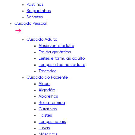
Pastilhas
Salgadinhos
Sorvetes
Cuidado Pessoal
Cuidado Adulto
Absorvente adulto
Fralda geriátrica
Leites e fórmulas adulto
Lenços e toalhas adulto
Trocador
Cuidado ao Paciente
Álcool
Algodão
Aparelhos
Bolsa térmica
Curativos
Hastes
Lenços nasais
Luvas
Máscaras