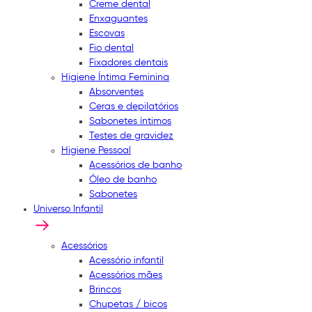
Creme dental
Enxaguantes
Escovas
Fio dental
Fixadores dentais
Higiene Íntima Feminina
Absorventes
Ceras e depilatórios
Sabonetes íntimos
Testes de gravidez
Higiene Pessoal
Acessórios de banho
Óleo de banho
Sabonetes
Universo Infantil
Acessórios
Acessório infantil
Acessórios mães
Brincos
Chupetas / bicos