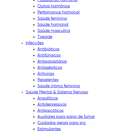
Outros hormônios
Performance hormonal
Saúde feminina
Saúde hormonal
Saúde masculina
Tireoide
Infecções
Antibióticos
Antifúngicos
Antiparasitários
Antissépticos
Antivirais
Repelentes
Saúde íntima feminina
Saúde Mental & Sistema Nervoso
Ansiolíticos
Antidepressivos
Antipsicóticos
Auxiliares para parar de fumar
Cuidados gerais para snc
Estimulantes