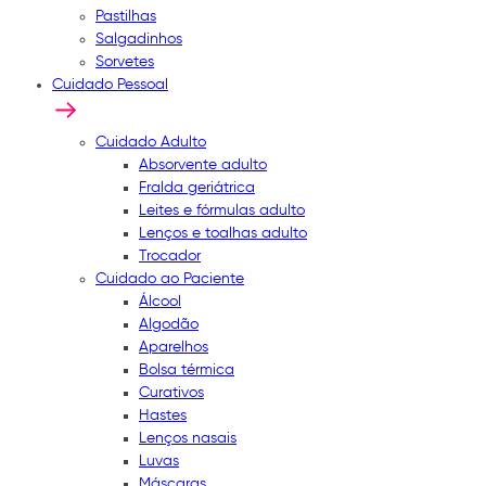
Pastilhas
Salgadinhos
Sorvetes
Cuidado Pessoal
Cuidado Adulto
Absorvente adulto
Fralda geriátrica
Leites e fórmulas adulto
Lenços e toalhas adulto
Trocador
Cuidado ao Paciente
Álcool
Algodão
Aparelhos
Bolsa térmica
Curativos
Hastes
Lenços nasais
Luvas
Máscaras