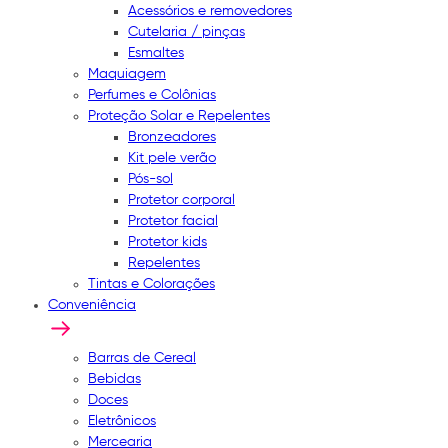
Acessórios e removedores
Cutelaria / pinças
Esmaltes
Maquiagem
Perfumes e Colônias
Proteção Solar e Repelentes
Bronzeadores
Kit pele verão
Pós-sol
Protetor corporal
Protetor facial
Protetor kids
Repelentes
Tintas e Colorações
Conveniência
Barras de Cereal
Bebidas
Doces
Eletrônicos
Mercearia