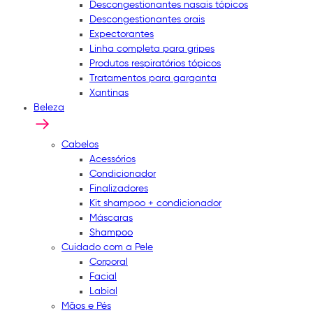
Descongestionantes nasais tópicos
Descongestionantes orais
Expectorantes
Linha completa para gripes
Produtos respiratórios tópicos
Tratamentos para garganta
Xantinas
Beleza
Cabelos
Acessórios
Condicionador
Finalizadores
Kit shampoo + condicionador
Máscaras
Shampoo
Cuidado com a Pele
Corporal
Facial
Labial
Mãos e Pés