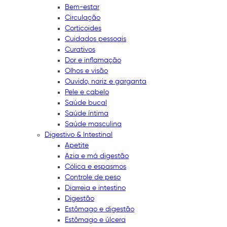
Bem-estar
Circulação
Corticoides
Cuidados pessoais
Curativos
Dor e inflamação
Olhos e visão
Ouvido, nariz e garganta
Pele e cabelo
Saúde bucal
Saúde íntima
Saúde masculina
Digestivo & Intestinal
Apetite
Azia e má digestão
Cólica e espasmos
Controle de peso
Diarreia e intestino
Digestão
Estômago e digestão
Estômago e úlcera