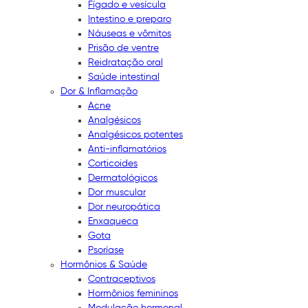
Fígado e vesícula
Intestino e preparo
Náuseas e vômitos
Prisão de ventre
Reidratação oral
Saúde intestinal
Dor & Inflamação
Acne
Analgésicos
Analgésicos potentes
Anti-inflamatórios
Corticoides
Dermatológicos
Dor muscular
Dor neuropática
Enxaqueca
Gota
Psoríase
Hormônios & Saúde
Contraceptivos
Hormônios femininos
Modulação hormonal