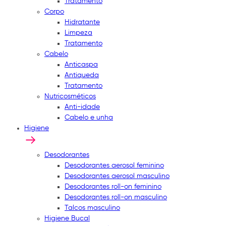
Tratamento
Corpo
Hidratante
Limpeza
Tratamento
Cabelo
Anticaspa
Antiqueda
Tratamento
Nutricosméticos
Anti-idade
Cabelo e unha
Higiene
Desodorantes
Desodorantes aerosol feminino
Desodorantes aerosol masculino
Desodorantes roll-on feminino
Desodorantes roll-on masculino
Talcos masculino
Higiene Bucal