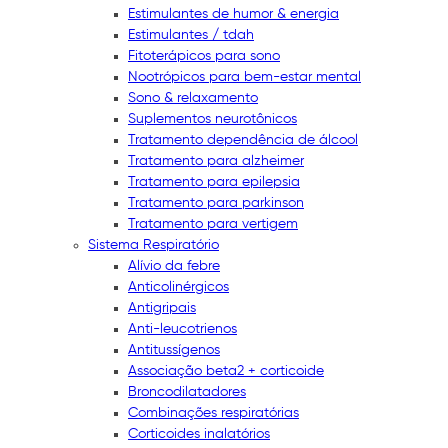
Estimulantes de humor & energia
Estimulantes / tdah
Fitoterápicos para sono
Nootrópicos para bem-estar mental
Sono & relaxamento
Suplementos neurotônicos
Tratamento dependência de álcool
Tratamento para alzheimer
Tratamento para epilepsia
Tratamento para parkinson
Tratamento para vertigem
Sistema Respiratório
Alívio da febre
Anticolinérgicos
Antigripais
Anti-leucotrienos
Antitussígenos
Associação beta2 + corticoide
Broncodilatadores
Combinações respiratórias
Corticoides inalatórios