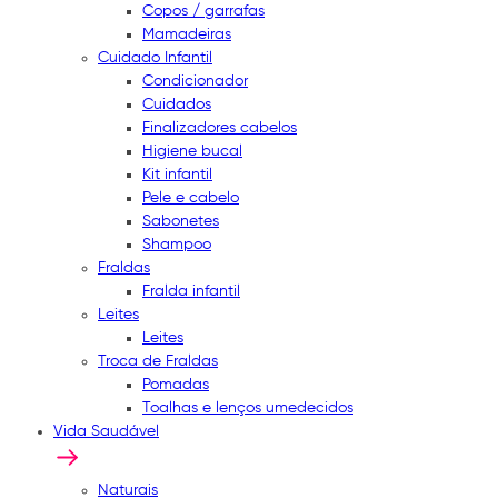
Copos / garrafas
Mamadeiras
Cuidado Infantil
Condicionador
Cuidados
Finalizadores cabelos
Higiene bucal
Kit infantil
Pele e cabelo
Sabonetes
Shampoo
Fraldas
Fralda infantil
Leites
Leites
Troca de Fraldas
Pomadas
Toalhas e lenços umedecidos
Vida Saudável
Naturais