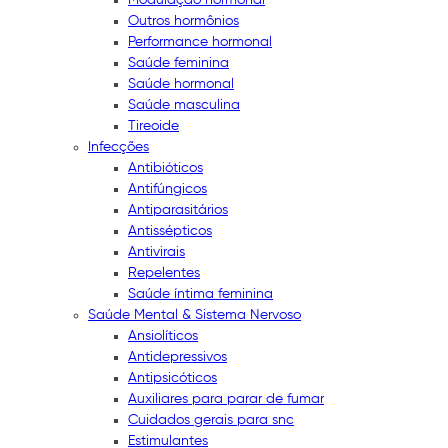
Outros hormônios
Performance hormonal
Saúde feminina
Saúde hormonal
Saúde masculina
Tireoide
Infecções
Antibióticos
Antifúngicos
Antiparasitários
Antissépticos
Antivirais
Repelentes
Saúde íntima feminina
Saúde Mental & Sistema Nervoso
Ansiolíticos
Antidepressivos
Antipsicóticos
Auxiliares para parar de fumar
Cuidados gerais para snc
Estimulantes