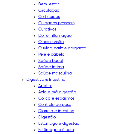
Bem-estar
Circulação
Corticoides
Cuidados pessoais
Curativos
Dor e inflamação
Olhos e visão
Ouvido, nariz e garganta
Pele e cabelo
Saúde bucal
Saúde íntima
Saúde masculina
Digestivo & Intestinal
Apetite
Azia e má digestão
Cólica e espasmos
Controle de peso
Diarreia e intestino
Digestão
Estômago e digestão
Estômago e úlcera