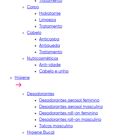
Tratamento
Corpo
Hidratante
Limpeza
Tratamento
Cabelo
Anticaspa
Antiqueda
Tratamento
Nutricosméticos
Anti-idade
Cabelo e unha
Higiene
Desodorantes
Desodorantes aerosol feminino
Desodorantes aerosol masculino
Desodorantes roll-on feminino
Desodorantes roll-on masculino
Talcos masculino
Higiene Bucal