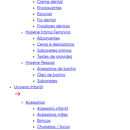
Creme dental
Enxaguantes
Escovas
Fio dental
Fixadores dentais
Higiene Íntima Feminina
Absorventes
Ceras e depilatórios
Sabonetes íntimos
Testes de gravidez
Higiene Pessoal
Acessórios de banho
Óleo de banho
Sabonetes
Universo Infantil
Acessórios
Acessório infantil
Acessórios mães
Brincos
Chupetas / bicos