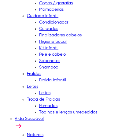
Copos / garrafas
Mamadeiras
Cuidado Infantil
Condicionador
Cuidados
Finalizadores cabelos
Higiene bucal
Kit infantil
Pele e cabelo
Sabonetes
Shampoo
Fraldas
Fralda infantil
Leites
Leites
Troca de Fraldas
Pomadas
Toalhas e lenços umedecidos
Vida Saudável
Naturais