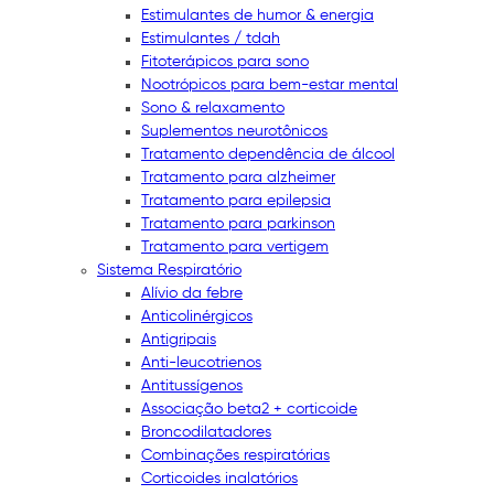
Estimulantes de humor & energia
Estimulantes / tdah
Fitoterápicos para sono
Nootrópicos para bem-estar mental
Sono & relaxamento
Suplementos neurotônicos
Tratamento dependência de álcool
Tratamento para alzheimer
Tratamento para epilepsia
Tratamento para parkinson
Tratamento para vertigem
Sistema Respiratório
Alívio da febre
Anticolinérgicos
Antigripais
Anti-leucotrienos
Antitussígenos
Associação beta2 + corticoide
Broncodilatadores
Combinações respiratórias
Corticoides inalatórios