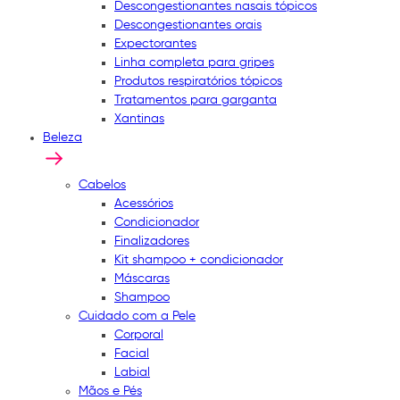
Descongestionantes nasais tópicos
Descongestionantes orais
Expectorantes
Linha completa para gripes
Produtos respiratórios tópicos
Tratamentos para garganta
Xantinas
Beleza
Cabelos
Acessórios
Condicionador
Finalizadores
Kit shampoo + condicionador
Máscaras
Shampoo
Cuidado com a Pele
Corporal
Facial
Labial
Mãos e Pés