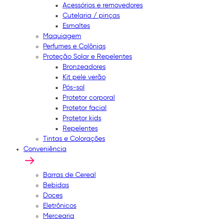
Acessórios e removedores
Cutelaria / pinças
Esmaltes
Maquiagem
Perfumes e Colônias
Proteção Solar e Repelentes
Bronzeadores
Kit pele verão
Pós-sol
Protetor corporal
Protetor facial
Protetor kids
Repelentes
Tintas e Colorações
Conveniência
Barras de Cereal
Bebidas
Doces
Eletrônicos
Mercearia