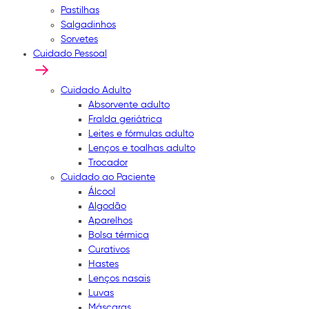
Pastilhas
Salgadinhos
Sorvetes
Cuidado Pessoal
Cuidado Adulto
Absorvente adulto
Fralda geriátrica
Leites e fórmulas adulto
Lenços e toalhas adulto
Trocador
Cuidado ao Paciente
Álcool
Algodão
Aparelhos
Bolsa térmica
Curativos
Hastes
Lenços nasais
Luvas
Máscaras