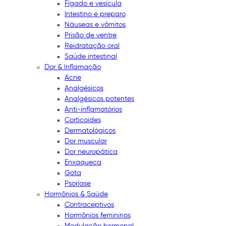
Fígado e vesícula
Intestino e preparo
Náuseas e vômitos
Prisão de ventre
Reidratação oral
Saúde intestinal
Dor & Inflamação
Acne
Analgésicos
Analgésicos potentes
Anti-inflamatórios
Corticoides
Dermatológicos
Dor muscular
Dor neuropática
Enxaqueca
Gota
Psoríase
Hormônios & Saúde
Contraceptivos
Hormônios femininos
Modulação hormonal