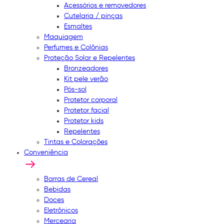
Acessórios e removedores
Cutelaria / pinças
Esmaltes
Maquiagem
Perfumes e Colônias
Proteção Solar e Repelentes
Bronzeadores
Kit pele verão
Pós-sol
Protetor corporal
Protetor facial
Protetor kids
Repelentes
Tintas e Colorações
Conveniência
Barras de Cereal
Bebidas
Doces
Eletrônicos
Mercearia