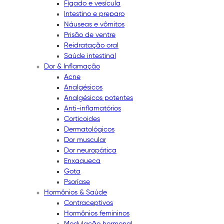
Fígado e vesícula
Intestino e preparo
Náuseas e vômitos
Prisão de ventre
Reidratação oral
Saúde intestinal
Dor & Inflamação
Acne
Analgésicos
Analgésicos potentes
Anti-inflamatórios
Corticoides
Dermatológicos
Dor muscular
Dor neuropática
Enxaqueca
Gota
Psoríase
Hormônios & Saúde
Contraceptivos
Hormônios femininos
Modulação hormonal