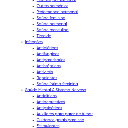
Outros hormônios
Performance hormonal
Saúde feminina
Saúde hormonal
Saúde masculina
Tireoide
Infecções
Antibióticos
Antifúngicos
Antiparasitários
Antissépticos
Antivirais
Repelentes
Saúde íntima feminina
Saúde Mental & Sistema Nervoso
Ansiolíticos
Antidepressivos
Antipsicóticos
Auxiliares para parar de fumar
Cuidados gerais para snc
Estimulantes