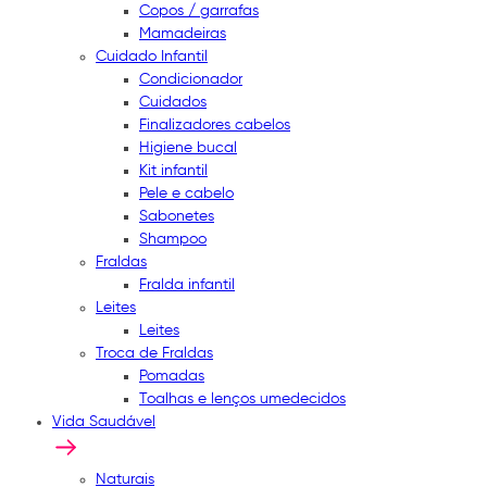
Copos / garrafas
Mamadeiras
Cuidado Infantil
Condicionador
Cuidados
Finalizadores cabelos
Higiene bucal
Kit infantil
Pele e cabelo
Sabonetes
Shampoo
Fraldas
Fralda infantil
Leites
Leites
Troca de Fraldas
Pomadas
Toalhas e lenços umedecidos
Vida Saudável
Naturais