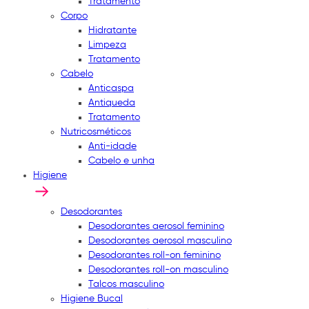
Tratamento
Corpo
Hidratante
Limpeza
Tratamento
Cabelo
Anticaspa
Antiqueda
Tratamento
Nutricosméticos
Anti-idade
Cabelo e unha
Higiene
Desodorantes
Desodorantes aerosol feminino
Desodorantes aerosol masculino
Desodorantes roll-on feminino
Desodorantes roll-on masculino
Talcos masculino
Higiene Bucal