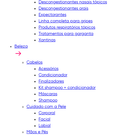
Descongestionantes nasais tópicos
Descongestionantes orais
Expectorantes
Linha completa para gripes
Produtos respiratórios tópicos
Tratamentos para garganta
Xantinas
Beleza
Cabelos
Acessórios
Condicionador
Finalizadores
Kit shampoo + condicionador
Máscaras
Shampoo
Cuidado com a Pele
Corporal
Facial
Labial
Mãos e Pés