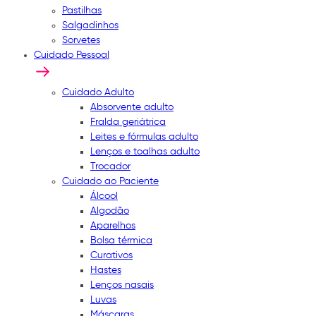
Pastilhas
Salgadinhos
Sorvetes
Cuidado Pessoal
Cuidado Adulto
Absorvente adulto
Fralda geriátrica
Leites e fórmulas adulto
Lenços e toalhas adulto
Trocador
Cuidado ao Paciente
Álcool
Algodão
Aparelhos
Bolsa térmica
Curativos
Hastes
Lenços nasais
Luvas
Máscaras