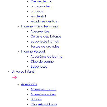
Creme dental
Enxaguantes
Escovas
Fio dental
Fixadores dentais
Higiene Íntima Feminina
Absorventes
Ceras e depilatórios
Sabonetes íntimos
Testes de gravidez
Higiene Pessoal
Acessórios de banho
Óleo de banho
Sabonetes
Universo Infantil
Acessórios
Acessório infantil
Acessórios mães
Brincos
Chupetas / bicos