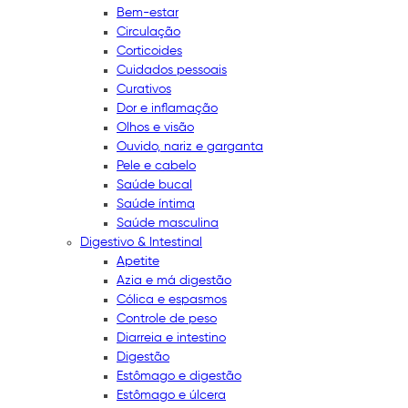
Bem-estar
Circulação
Corticoides
Cuidados pessoais
Curativos
Dor e inflamação
Olhos e visão
Ouvido, nariz e garganta
Pele e cabelo
Saúde bucal
Saúde íntima
Saúde masculina
Digestivo & Intestinal
Apetite
Azia e má digestão
Cólica e espasmos
Controle de peso
Diarreia e intestino
Digestão
Estômago e digestão
Estômago e úlcera