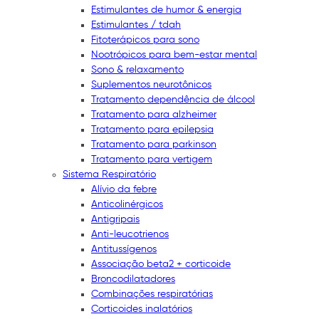
Estimulantes de humor & energia
Estimulantes / tdah
Fitoterápicos para sono
Nootrópicos para bem-estar mental
Sono & relaxamento
Suplementos neurotônicos
Tratamento dependência de álcool
Tratamento para alzheimer
Tratamento para epilepsia
Tratamento para parkinson
Tratamento para vertigem
Sistema Respiratório
Alívio da febre
Anticolinérgicos
Antigripais
Anti-leucotrienos
Antitussígenos
Associação beta2 + corticoide
Broncodilatadores
Combinações respiratórias
Corticoides inalatórios