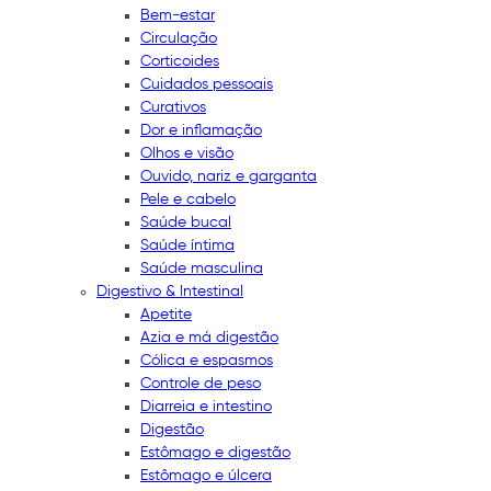
Bem-estar
Circulação
Corticoides
Cuidados pessoais
Curativos
Dor e inflamação
Olhos e visão
Ouvido, nariz e garganta
Pele e cabelo
Saúde bucal
Saúde íntima
Saúde masculina
Digestivo & Intestinal
Apetite
Azia e má digestão
Cólica e espasmos
Controle de peso
Diarreia e intestino
Digestão
Estômago e digestão
Estômago e úlcera