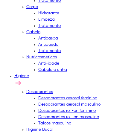
Tratamento
Corpo
Hidratante
Limpeza
Tratamento
Cabelo
Anticaspa
Antiqueda
Tratamento
Nutricosméticos
Anti-idade
Cabelo e unha
Higiene
Desodorantes
Desodorantes aerosol feminino
Desodorantes aerosol masculino
Desodorantes roll-on feminino
Desodorantes roll-on masculino
Talcos masculino
Higiene Bucal