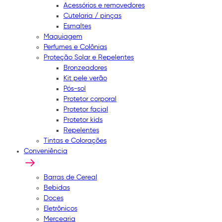
Acessórios e removedores
Cutelaria / pinças
Esmaltes
Maquiagem
Perfumes e Colônias
Proteção Solar e Repelentes
Bronzeadores
Kit pele verão
Pós-sol
Protetor corporal
Protetor facial
Protetor kids
Repelentes
Tintas e Colorações
Conveniência
Barras de Cereal
Bebidas
Doces
Eletrônicos
Mercearia