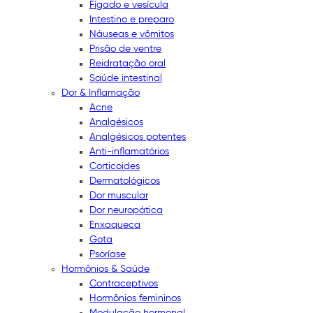
Fígado e vesícula
Intestino e preparo
Náuseas e vômitos
Prisão de ventre
Reidratação oral
Saúde intestinal
Dor & Inflamação
Acne
Analgésicos
Analgésicos potentes
Anti-inflamatórios
Corticoides
Dermatológicos
Dor muscular
Dor neuropática
Enxaqueca
Gota
Psoríase
Hormônios & Saúde
Contraceptivos
Hormônios femininos
Modulação hormonal