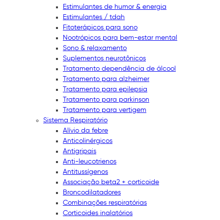
Estimulantes de humor & energia
Estimulantes / tdah
Fitoterápicos para sono
Nootrópicos para bem-estar mental
Sono & relaxamento
Suplementos neurotônicos
Tratamento dependência de álcool
Tratamento para alzheimer
Tratamento para epilepsia
Tratamento para parkinson
Tratamento para vertigem
Sistema Respiratório
Alívio da febre
Anticolinérgicos
Antigripais
Anti-leucotrienos
Antitussígenos
Associação beta2 + corticoide
Broncodilatadores
Combinações respiratórias
Corticoides inalatórios