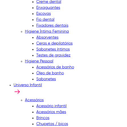
Creme dental
Enxaguantes
Escovas
Fio dental
Fixadores dentais
Higiene Íntima Feminina
Absorventes
Ceras e depilatórios
Sabonetes íntimos
Testes de gravidez
Higiene Pessoal
Acessórios de banho
Óleo de banho
Sabonetes
Universo Infantil
Acessórios
Acessório infantil
Acessórios mães
Brincos
Chupetas / bicos