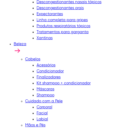
Descongestionantes nasais tópicos
Descongestionantes orais
Expectorantes
Linha completa para gripes
Produtos respiratórios tópicos
Tratamentos para garganta
Xantinas
Beleza
Cabelos
Acessórios
Condicionador
Finalizadores
Kit shampoo + condicionador
Máscaras
Shampoo
Cuidado com a Pele
Corporal
Facial
Labial
Mãos e Pés