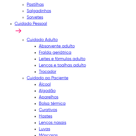
Pastilhas
Salgadinhos
Sorvetes
Cuidado Pessoal
Cuidado Adulto
Absorvente adulto
Fralda geriátrica
Leites e fórmulas adulto
Lenços e toalhas adulto
Trocador
Cuidado ao Paciente
Álcool
Algodão
Aparelhos
Bolsa térmica
Curativos
Hastes
Lenços nasais
Luvas
Máscaras