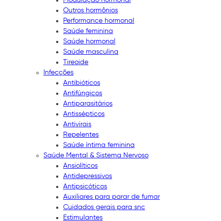
Outros hormônios
Performance hormonal
Saúde feminina
Saúde hormonal
Saúde masculina
Tireoide
Infecções
Antibióticos
Antifúngicos
Antiparasitários
Antissépticos
Antivirais
Repelentes
Saúde íntima feminina
Saúde Mental & Sistema Nervoso
Ansiolíticos
Antidepressivos
Antipsicóticos
Auxiliares para parar de fumar
Cuidados gerais para snc
Estimulantes