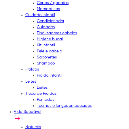
Copos / garrafas
Mamadeiras
Cuidado Infantil
Condicionador
Cuidados
Finalizadores cabelos
Higiene bucal
Kit infantil
Pele e cabelo
Sabonetes
Shampoo
Fraldas
Fralda infantil
Leites
Leites
Troca de Fraldas
Pomadas
Toalhas e lenços umedecidos
Vida Saudável
Naturais