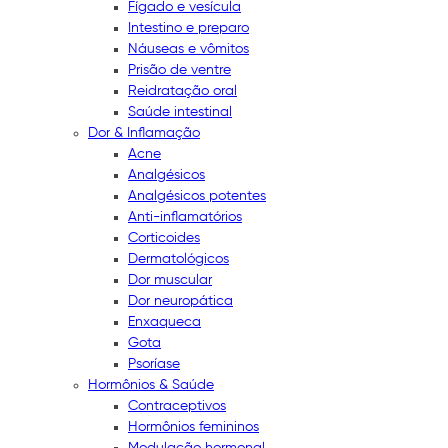
Fígado e vesícula
Intestino e preparo
Náuseas e vômitos
Prisão de ventre
Reidratação oral
Saúde intestinal
Dor & Inflamação
Acne
Analgésicos
Analgésicos potentes
Anti-inflamatórios
Corticoides
Dermatológicos
Dor muscular
Dor neuropática
Enxaqueca
Gota
Psoríase
Hormônios & Saúde
Contraceptivos
Hormônios femininos
Modulação hormonal