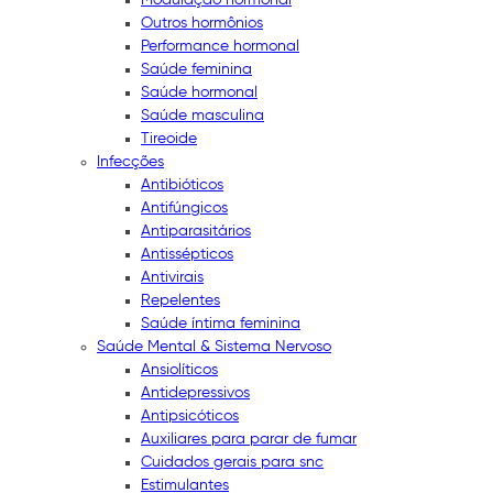
Outros hormônios
Performance hormonal
Saúde feminina
Saúde hormonal
Saúde masculina
Tireoide
Infecções
Antibióticos
Antifúngicos
Antiparasitários
Antissépticos
Antivirais
Repelentes
Saúde íntima feminina
Saúde Mental & Sistema Nervoso
Ansiolíticos
Antidepressivos
Antipsicóticos
Auxiliares para parar de fumar
Cuidados gerais para snc
Estimulantes