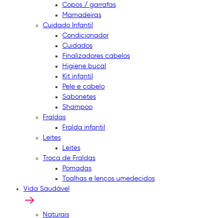
Copos / garrafas
Mamadeiras
Cuidado Infantil
Condicionador
Cuidados
Finalizadores cabelos
Higiene bucal
Kit infantil
Pele e cabelo
Sabonetes
Shampoo
Fraldas
Fralda infantil
Leites
Leites
Troca de Fraldas
Pomadas
Toalhas e lenços umedecidos
Vida Saudável
Naturais