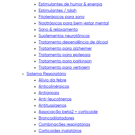
Estimulantes de humor & energia
Estimulantes / tdah
Fitoterápicos para sono
Nootrópicos para bem-estar mental
Sono & relaxamento
Suplementos neurotônicos
Tratamento dependência de álcool
Tratamento para alzheimer
Tratamento para epilepsia
Tratamento para parkinson
Tratamento para vertigem
Sistema Respiratório
Alívio da febre
Anticolinérgicos
Antigripais
Anti-leucotrienos
Antitussígenos
Associação beta2 + corticoide
Broncodilatadores
Combinações respiratórias
Corticoides inalatórios