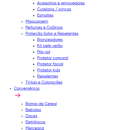
Acessórios e removedores
Cutelaria / pinças
Esmaltes
Maquiagem
Perfumes e Colônias
Proteção Solar e Repelentes
Bronzeadores
Kit pele verão
Pós-sol
Protetor corporal
Protetor facial
Protetor kids
Repelentes
Tintas e Colorações
Conveniência
Barras de Cereal
Bebidas
Doces
Eletrônicos
Mercearia