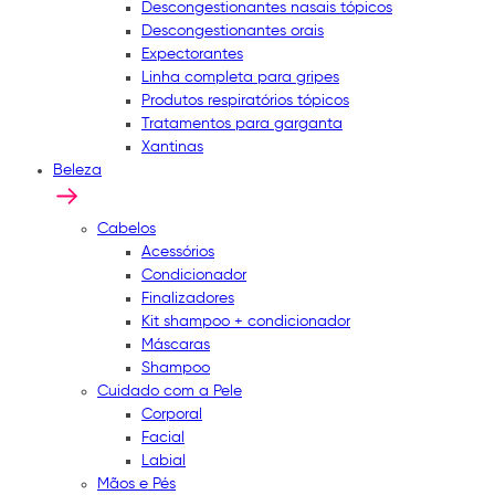
Descongestionantes nasais tópicos
Descongestionantes orais
Expectorantes
Linha completa para gripes
Produtos respiratórios tópicos
Tratamentos para garganta
Xantinas
Beleza
Cabelos
Acessórios
Condicionador
Finalizadores
Kit shampoo + condicionador
Máscaras
Shampoo
Cuidado com a Pele
Corporal
Facial
Labial
Mãos e Pés