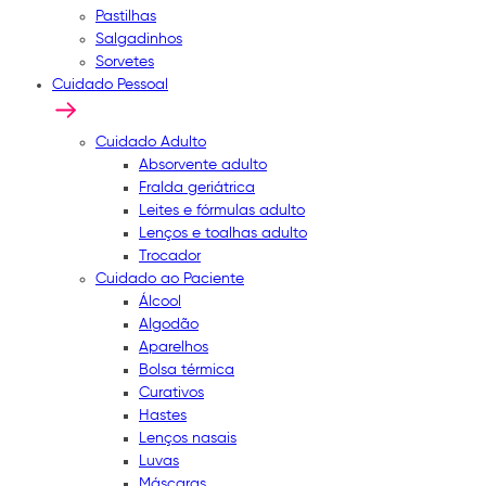
Pastilhas
Salgadinhos
Sorvetes
Cuidado Pessoal
Cuidado Adulto
Absorvente adulto
Fralda geriátrica
Leites e fórmulas adulto
Lenços e toalhas adulto
Trocador
Cuidado ao Paciente
Álcool
Algodão
Aparelhos
Bolsa térmica
Curativos
Hastes
Lenços nasais
Luvas
Máscaras