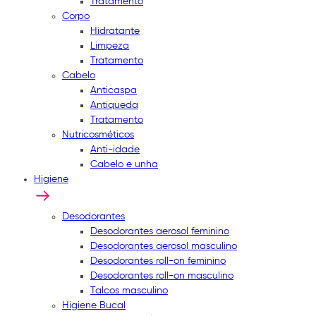
Tratamento
Corpo
Hidratante
Limpeza
Tratamento
Cabelo
Anticaspa
Antiqueda
Tratamento
Nutricosméticos
Anti-idade
Cabelo e unha
Higiene
Desodorantes
Desodorantes aerosol feminino
Desodorantes aerosol masculino
Desodorantes roll-on feminino
Desodorantes roll-on masculino
Talcos masculino
Higiene Bucal