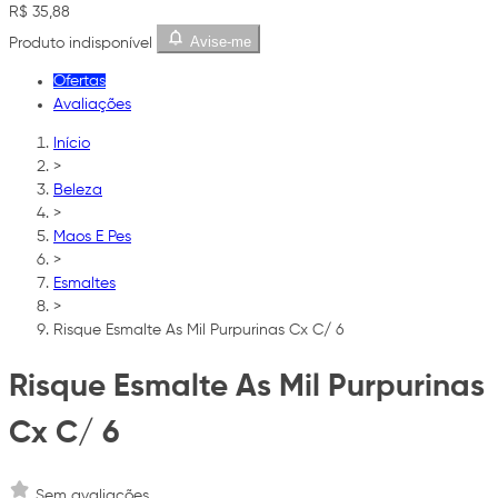
R$ 35,88
Avise-me
Produto indisponível
Ofertas
Avaliações
Início
>
Beleza
>
Maos E Pes
>
Esmaltes
>
Risque Esmalte As Mil Purpurinas Cx C/ 6
Risque Esmalte As Mil Purpurinas
Cx C/ 6
Sem avaliações