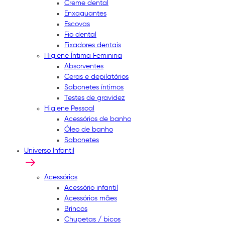
Creme dental
Enxaguantes
Escovas
Fio dental
Fixadores dentais
Higiene Íntima Feminina
Absorventes
Ceras e depilatórios
Sabonetes íntimos
Testes de gravidez
Higiene Pessoal
Acessórios de banho
Óleo de banho
Sabonetes
Universo Infantil
Acessórios
Acessório infantil
Acessórios mães
Brincos
Chupetas / bicos