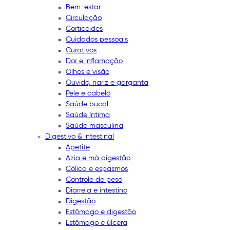
Bem-estar
Circulação
Corticoides
Cuidados pessoais
Curativos
Dor e inflamação
Olhos e visão
Ouvido, nariz e garganta
Pele e cabelo
Saúde bucal
Saúde íntima
Saúde masculina
Digestivo & Intestinal
Apetite
Azia e má digestão
Cólica e espasmos
Controle de peso
Diarreia e intestino
Digestão
Estômago e digestão
Estômago e úlcera