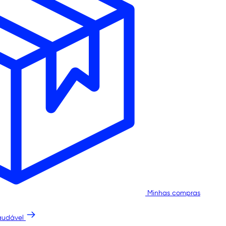
Minhas compras
audável